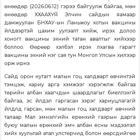
өнөөдөр (2026.06.12) гэрээ байгуулж байгаа, мөн
өнөөдөр ХХААХҮЯ Элчин сайдын яамаар
дамжуулан БНХАУ-ын Ланьжоу хотын вакцины
үйлдвэртэй цахим уулзалт хийж, ирэх долоо
хоногт вакцины эхний татан авалтыг хийхээр
боллоо. Өөрөөр хэлбэл ирэх лхагва гарагт
вакцины эхний нэг сая тун Монгол Улсын хилээр
орж ирнэ.
Сайд орон нутагт малын гоц халдварт өвчинтэй
тэмцэж, хариу арга хэмжээг хэрэгжүүлж байгаа
төрийн албан хаагчдын шаардлагыг биелүүлэхгүй
байгаа, эс үйлдэл гаргасан зэрэг хариуцлагагүй
үйлдлүүд гарсан, мөн малын гоц халдварт өвчний
талаар Мал эмнэлгийн ерөнхий газрын дарга
буюу малын ерөнхий эмч албан ёсны мэдээлэл
хийх хуультай атал улстөрчид болон өөрсдийгөө