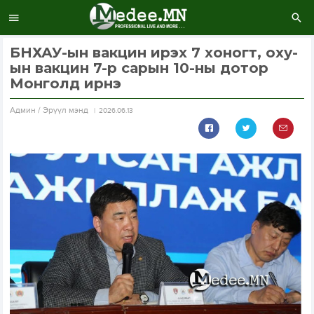
БНХАУ-ын вакцин ирэх 7 хоногт, оху-
ын вакцин 7-р сарын 10-ны дотор
Монголд ирнэ
Aдмин / Эрүүл мэнд
2026.06.13