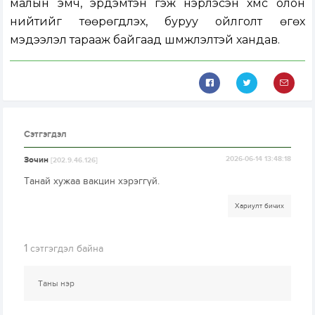
малын эмч, эрдэмтэн гэж нэрлэсэн хүмүүс олон
нийтийг төөрөгдүүлэх, буруу ойлголт өгөх
мэдээлэл тарааж байгаад шүүмжлэлтэй хандав.
Сэтгэгдэл
Зочин
2026-06-14 13:48:18
[202.9.46.126]
Танай хужаа вакцин хэрэггүй.
Хариулт бичих
1
сэтгэгдэл байна