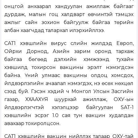
онцгой анхаарал хандуулан ажиллаж байгааг
дурдаж, малын гоц халдварт өвчинтэй тэмцэх
ажлыг сайн зохион байгуулж байгаа төрийн
албан хаагчдад талархал илэрхийллээ.
САТ1 хэвшлийн вирус сүүлийн жилүүдэд Европ,
Ойрхи Дорнод, Азийн зарим оронд тархаж
байгаа бөгөөд дэлхийн хэмжээнд тухайн
хэвшилд тохирсон вакцины эрэлт нэмэгдсэн
байна. Үүний улмаас вакцины олдоц хомсдох,
үйлдвэрлэлийн ачаалал нэмэгдэх, үнэ өсөх нөхцөл
үүсээд буй. Гэсэн хэдий ч Монгол Улсын Засгийн
газар, ХХААХҮЯ шуурхай ажиллаж, ОХУ-ын
үйлдвэрлэгчтэй хэлэлцээр байгуулан SAT-1
хэвшлийн эсрэг 1.0 сая тун вакцин худалдан
авахаар тохиролцсон.
САТ1 хэвшлийн вакцин нийлүүлэх талаар ОХУ-тай