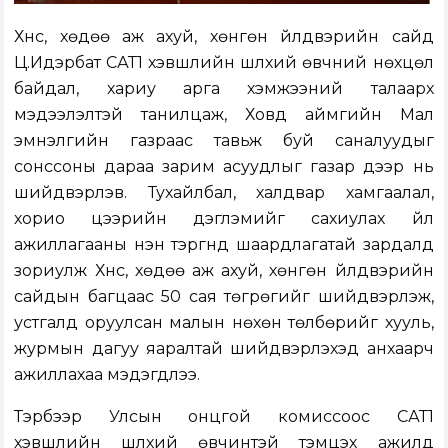
Хүнс, хөдөө аж ахуй, хөнгөн үйлдвэрийн сайд
Ц.Идэрбат САТ1 хэвшлийн шүлхий өвчний нөхцөл
байдал, хариу арга хэмжээний талаарх
мэдээлэлтэй танилцаж, Ховд аймгийн Мал
эмнэлгийн газраас тавьж буй саналуудыг
сонссоны дараа зарим асуудлыг газар дээр нь
шийдвэрлэв. Тухайлбал, халдвар хамгаалал,
хорио цээрийн дэглэмийг сахиулах үйл
ажиллагааны нэн тэргүүнд шаардлагатай зардалд
зориулж Хүнс, хөдөө аж ахуй, хөнгөн үйлдвэрийн
сайдын багцаас 50 сая төгрөгийг шийдвэрлэж,
устгалд оруулсан малын нөхөн төлбөрийг хууль,
журмын дагуу яаралтай шийдвэрлэхэд анхаарч
ажиллахаа мэдэгдлээ.
Тэрбээр Улсын онцгой комиссоос САТ1
хэвшлийн шүлхий өвчинтэй тэмцэх ажилд