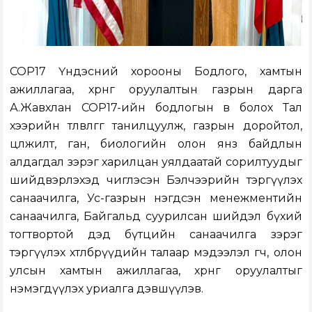
COP17 Үндэсний хорооны Бодлого, хамтын
ажиллагаа, хөрөнгө оруулалтын газрын дарга
А.Жавхлан COP17-ийн бодлогын өв болох Тал
хээрийн төлөвлөгөөг танилцуулж, газрын доройтол,
цөлжилт, ган, биологийн олон янз байдлын
алдагдал зэрэг харилцан уялдаатай сорилтуудыг
шийдвэрлэхэд чиглэсэн Бэлчээрийн тэргүүлэх
санаачилга, Ус-газрын нэгдсэн менежментийн
санаачилга, Байгальд суурилсан шийдэл бүхий
тогтвортой дэд бүтцийн санаачилга зэрэг
тэргүүлэх хөтөлбөрүүдийн талаар мэдээлэл өгч, олон
улсын хамтын ажиллагаа, хөрөнгө оруулалтыг
нэмэгдүүлэх уриалга дэвшүүлэв.