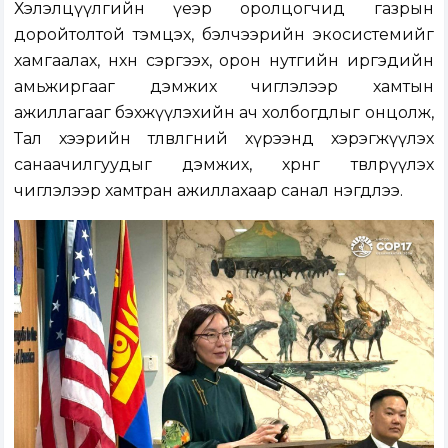
Хэлэлцүүлгийн үеэр оролцогчид газрын
доройтолтой тэмцэх, бэлчээрийн экосистемийг
хамгаалах, нөхөн сэргээх, орон нутгийн иргэдийн
амьжиргааг дэмжих чиглэлээр хамтын
ажиллагааг бэхжүүлэхийн ач холбогдлыг онцолж,
Тал хээрийн төлөвлөгөөний хүрээнд хэрэгжүүлэх
санаачилгуудыг дэмжих, хөрөнгө төвлөрүүлэх
чиглэлээр хамтран ажиллахаар санал нэгдлээ.