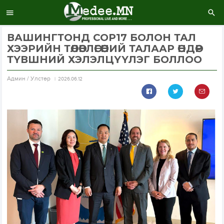
ВАШИНГТОНД COP17 БОЛОН ТАЛ
ХЭЭРИЙН ТӨЛӨВЛӨГӨӨНИЙ ТАЛААР ӨНДӨР
ТҮВШНИЙ ХЭЛЭЛЦҮҮЛЭГ БОЛЛОО
Aдмин / Улстөр
2026.06.12