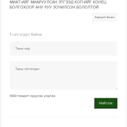
МИАТ-ИЙГ МИАРУУЛСАН ЭТГЭЭД КОП-ИЙГ КОНЕЦ
БОЛГОХООР АНУ РУУ ЗОЧИЛСОН БОЛОЛТОЙ
Хариулт бичих
1
сэтгэгдэл байна
1000
тэмдэгт оруулах үлдлээ.
Нийтлэх