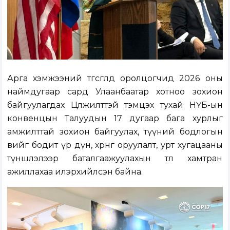
Арга хэмжээний төгсгөлд оролцогчид 2026 оны
наймдугаар сард Улаанбаатар хотноо зохион
байгуулагдах Цөлжилттэй тэмцэх тухай НҮБ-ын
конвенцын Талуудын 17 дугаар бага хурлыг
амжилттай зохион байгуулах, түүний бодлогын
өвийг бодит үр дүн, хөрөнгө оруулалт, урт хугацааны
түншлэлээр баталгаажуулахын төлөө хамтран
ажиллахаа илэрхийлсэн байна.