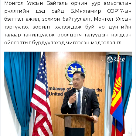
Монгол Улсын Байгаль орчин, уур амьсгалын
өөрчлөлтийн дэд сайд Б.Мөнхтамир COP17-ын
бэлтгэл ажил, зохион байгуулалт, Монгол Улсын
тэргүүлэх зорилт, хүлээгдэж буй үр дүнгийн
талаар танилцуулж, оролцогч талуудын нэгдсэн
ойлголтыг бүрдүүлэхэд чиглэсэн мэдээлэл өглөө.