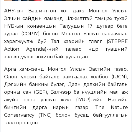
АНУ-ын Вашингтон хот дахь Монгол Улсын
Элчин сайдын яаманд Цөлжилттэй тэмцэх тухай
НҮБ-ын конвенцын Талуудын 17 дугаар бага
хурал (COP17) болон Монгол Улсын санаачлан
хэрэгжүүлж буй Тал хээрийн төлөвлөгөө (STEPPE
Action Agenda)-ний талаар өндөр түвшний
хэлэлцүүлэг зохион байгуулагдав.
Арга хэмжээнд Монгол Улсын Засгийн газар,
Олон улсын байгаль хамгаалах холбоо (IUCN),
Дэлхийн банкны бүлэг, Даян дэлхийн байгаль
орчны сан (GEF), Бэлчээр ба нүүдлийн мал аж
ахуйн олон улсын жил (IYRP)-ийн Нарийн
бичгийн дарга нарын газар, The Nature
Conservancy (TNC) болон бусад байгууллагын
төлөөлөл оролцов.