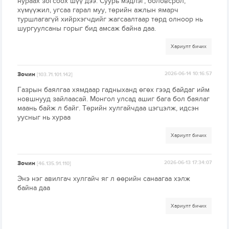
нураах зогсоох шүү дээ. Суурь мэдлэг, боловсрол,
хүмүүжил, угсаа гарал муу, төрийн ажлын ямарч
туршлагагүй хийрхэгчдийг жагсаалтаар төрд олноор нь
шургуулсаны горыг бид амсаж байна даа.
Хариулт бичих
Зочин
2026-06-14 10:16:57
[103.71.101.142]
Газрын баялгаа хямдаар гадныханд өгөх гээд байдаг ийм
новшнууд зайлаасай. Монгол улсад ашиг бага бол баялаг
маань байж л байг. Төрийн хулгайчдаа цэгцэлж, идсэн
уусныг нь хураа
Хариулт бичих
Зочин
2026-06-13 17:34:07
[46.135.91.110]
Энэ нэг авилгач хулгайч яг л өөрийн санаагаа хэлж
байна даа
Хариулт бичих