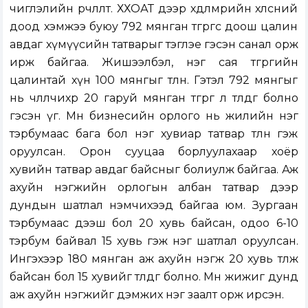
чиглэлийн өөрчлөлт. ХХОАТ дээр хөдөлмөрийн хөлсний
доод хэмжээ буюу 792 мянган төгрөгөөс доош цалин
авдаг хүмүүсийн татварыг тэглэе гэсэн санал орж
ирж байгаа. Жишээлбэл, нэг сая төгрөгийн
цалинтай хүн 100 мянгыг төлнө. Гэтэл 792 мянгыг
нь чөлөөлчихөөр 20 гаруй мянган төгрөг л төлдөг болно
гэсэн үг. Мөн бизнесийн орлого нь жилийн нэг
тэрбумаас бага бол нэг хувиар татвар төлнө гэж
оруулсан. Орон сууцаа борлуулахаар хоёр
хувийн татвар авдаг байсныг болиулж байгаа. Аж
ахуйн нэгжийн орлогын албан татвар дээр
дундын шатлал нэмчихээд байгаа юм. Зургаан
тэрбумаас дээш бол 20 хувь байсан, одоо 6-10
тэрбум байвал 15 хувь гэж нэг шатлал оруулсан.
Ингэхээр 180 мянган аж ахуйн нэгж 20 хувь төлж
байсан бол 15 хувийг төлдөг болно. Мөн жижиг дунд
аж ахуйн нэгжийг дэмжих нэг заалт орж ирсэн.