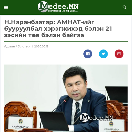
Н.Наранбаатар: АМНАТ-ийг
бууруулбал хэрэгжихэд бэлэн 21
зэсийн төсөл бэлэн байгаа
Aдмин / Улстөр
2026.06.13