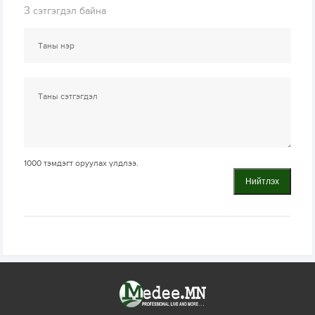
3
сэтгэгдэл байна
1000
тэмдэгт оруулах үлдлээ.
Нийтлэх