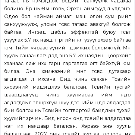
татаас нь нэмэгдэж, өөрсдийгөө санхүүлж чадахаа
болино. Ер нь Өмнөговь, Орхон аймгууд л үлдэнэ.
Одоо бол найман аймаг, маш олон сум өөрийгөө
санхүүжүүлж, улсын төсвөөс татаас авахгүй болгож
байгаа. Ингээд дабль эффекттэй буюу төсөвт
үзүүлэх 5.7 их наяд төгрөгийн нөлөө үзүүлэхээр байгаа
юм. Тийм учраас үүнийг дэмжих боломжгүй. Мөн
хууль санаачлагчдад энэ 5.7 их наядын цоорхойг
хаанаас яаж нөхөх гарц гаргалгаа огт байхгүй юм
билээ. Энэ хэмжээний мөнгө төсвөөс дутахаар
алдагдал л ихсэнэ. Бид чинь саяхан Төсвийн
хүрээний мэдэгдлээ баталсан. Төсвийн тусгай
шаардлагууд чинь хуулиараа ийм өндөр
алдагдлыг зөвшөөрөхгүй шүү дээ. Ийм өндөр алдагдал
бий болгох нь Төсвийн тогтвортой байдлын тухай
хуулийг зөрчинө. Бид өнгөрсөн онд төсвийн алдагдлаа
нэг их наядаар баталсан. Хэрвээ энэ хууль
батлагдвал 2027 оны төсвийг зургаа, долоон их