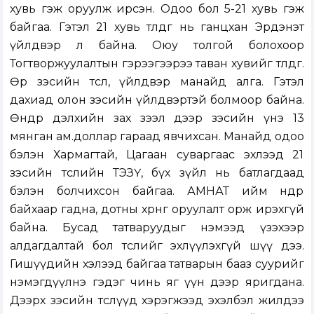
хувь гэж оруулж ирсэн. Одоо бол 5-21 хувь гэж
байгаа. Гэтэл 21 хувь төлдөг нь ганцхан Эрдэнэт
үйлдвэр л байна. Оюу толгой болохоор
Тогтворжуулалтын гэрээгээрээ таван хувийг төлдөг.
Өөр зэсийн төсөл, үйлдвэр манайд алга. Гэтэл
дахиад олон зэсийн үйлдвэртэй болмоор байна.
Өнөөдөр дэлхийн зах зээл дээр зэсийн үнэ 13
мянган ам.доллар гараад явчихсан. Манайд одоо
бэлэн Хармагтай, Цагаан суваргаас эхлээд 21
зэсийн төслийн ТЭЗҮ, бүх зүйл нь батлагдаад
бэлэн болчихсон байгаа. АМНАТ ийм өндөр
байхаар гадна, дотны хөрөнгө оруулалт орж ирэхгүй
байна. Бусад татваруудыг нэмээд үзэхээр
алдагдалтай бол төслийг эхлүүлэхгүй шүү дээ.
Гишүүдийн хэлээд байгаа татварын бааз суурийг
нэмэгдүүлнэ гэдэг чинь яг үүн дээр яригдана.
Дээрх зэсийн төслүүд хэрэгжээд эхэлбэл жилдээ