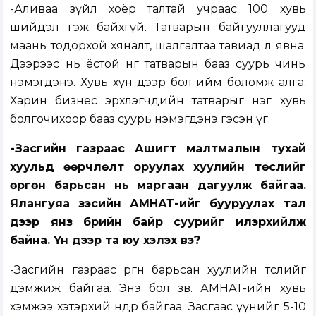
-Аливаа зүйл хоёр талтай учраас 100 хувь
шийдэл гэж байхгүй. Татварын байгууллагууд
маань тодорхой хяналт, шалгалтаа тавиад л явна.
Дээрээс нь ёстой нөгөө татварын бааз суурь чинь
нэмэгдэнэ. Хувь хүн дээр бол ийм боломж алга.
Харин бизнес эрхлэгчдийн татварыг нэг хувь
болгочихоор бааз суурь нэмэгдэнэ гэсэн үг.
-Засгийн газраас Ашигт малтмалын тухай
хуульд өөрчлөлт оруулах хуулийн төслийг
өргөн барьсан нь маргаан дагуулж байгаа.
Ялангуяа зэсийн АМНАТ-ийг бууруулах тал
дээр янз бүрийн байр суурийг илэрхийлж
байна. Үүн дээр та юу хэлэх вэ?
-Засгийн газраас өргөн барьсан хуулийн төслийг
дэмжиж байгаа. Энэ бол зөв. АМНАТ-ийн хувь
хэмжээ хэтэрхий өндөр байгаа. Засгаас үүнийг 5-10