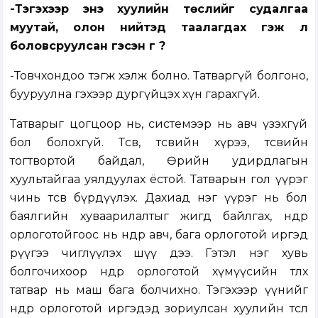
-Тэгэхээр энэ хуулийн төслийг судалгаа
муутай, олон нийтэд таалагдах гэж л
боловсруулсан гэсэн үг үү?
-Товчхондоо тэгж хэлж болно. Татваргүй болгоно,
бууруулна гэхээр дургүйцэх хүн гарахгүй.
Татварыг цогцоор нь, системээр нь авч үзэхгүй
бол болохгүй. Төсөв, төсвийн хүрээ, төсвийн
тогтвортой байдал, Өрийн удирдлагын
хуультайгаа уялдуулах ёстой. Татварын гол үүрэг
чинь төсөв бүрдүүлэх. Дахиад нэг үүрэг нь бол
баялгийн хуваарилалтыг жигд байлгах, өндөр
орлоготойгоос нь өндөр авч, бага орлоготой иргэд
рүүгээ чиглүүлэх шүү дээ. Гэтэл нэг хувь
болгочихоор өндөр орлоготой хүмүүсийн төлөх
татвар нь маш бага болчихно. Тэгэхээр үүнийг
өндөр орлоготой иргэдэд зориулсан хуулийн төсөл