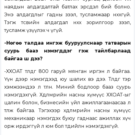
наядын алдагдалтай батлах эрсдэл бий болно.
Энэ алдагдлыг гадны зээл, тусламжаар нөхөхгүй.
Тэгж төсвийн алдагдал нөхөх зорилгоор зээл,
тусламж үзүүлэх ч үгүй.
-Нөгөө талдаа ингэж бууруулснаар татварын
суурь бааз нэмэгддэг гэж тайлбарлаад
байгаа шүү дээ?
-ХХОАТ төлдөг 800 гаруй мянган иргэн л байгаа.
Үүн дээр нэмэгдээд юу шалих вэ дээ. Төлдөг тэр
хэмжээндээ л төлнө. Миний бодлоор бааз суурь
нэмэгдэхгүй. Хөдөлмөрийн насны хүмүүс ХХОАТ-ыг
цалин болон, бизнесийн үйл ажиллагаанаасаа л
төлж байгаа. Тэгэхээр хөдөлмөрийн насны хүмүүс
механикаар нэмэгдэх буюу гаднаас ажиллах хүч
орж ирдэггүй л юм бол төдийлөн нэмэгдэхгүй.