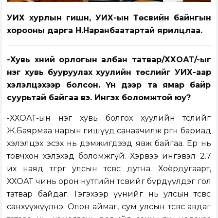
УИХ хурлын гишүүн, УИХ-ын Төсвийн байнгын
хорооны дарга Н.Наранбаатартай ярилцлаа.
-Хувь хүний орлогын албан татвар/ХХОАТ/-ыг
нэг хувь бууруулах хуулийн төслийг УИХ-аар
хэлэлцэхээр болсон. Үүн дээр та ямар байр
суурьтай байгаа вэ. Ингэх боломжтой юу?
-ХХОАТ-ын нэг хувь болгох хуулийн төслийг
Ж.Баярмаа нарын гишүүд санаачилж өргөн бариад
хэлэлцэх эсэх нь дэмжигдээд явж байгаа. Ер нь
товчхон хэлэхэд боломжгүй. Хэрвээ ингэвэл 2.7
их наяд төгрөг улсын төсвөөс дутна. Хоёрдугаарт,
ХХОАТ чинь орон нутгийн төсвийг бүрдүүлдэг гол
татвар байдаг. Тэгэхээр үүнийг нь улсын төсвөөс
санхүүжүүлнэ. Олон аймаг, сум улсын төсвөөс авдаг