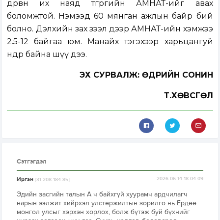
дөрвөн их наяд төгрөгийн АМНАТ-ийг авах
боломжтой. Нэмээд 60 мянган ажлын байр бий
болно. Дэлхийн зах зээл дээр АМНАТ-ийн хэмжээ
2.5-12 байгаа юм. Манайх тэгэхээр харьцангуй
өндөр байна шүү дээ.
ЭХ СУРВАЛЖ: ӨДРИЙН СОНИН
Т.ХӨВСГӨЛ
Сэтгэгдэл
Иргэн
2026-06-14 18:04:09
[31.208.184.85]
Эдийн засгийн талын А ч байхгүй хуурамч ардчилагч
нарын ээлжит хийрхэл улстөржилтын зорилго нь Ёрдөө
монгол улсыг хэрхэн хорлох, болж бүтэж буй бүхнийг