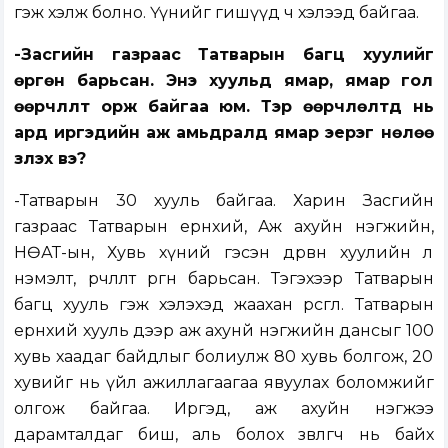
гэж хэлж болно. Үүнийг гишүүд ч хэлээд байгаа.
-Засгийн газраас Татварын багц хуулийг
өргөн барьсан. Энэ хуульд ямар, ямар гол
өөрчлүүлт орж байгаа юм. Тэр өөрчлөлтүүд нь
ард иргэдийн аж амьдралд ямар эерэг нөлөө
үзүүлэх вэ?
-Татварын 30 хууль байгаа. Харин Засгийн
газраас Татварын ерөнхий, Аж ахуйн нэгжийн,
НӨАТ-ын, Хувь хүний гэсэн дөрвөн хуулийн л
нэмэлт, өөрчлөлт өргөн барьсан. Тэгэхээр Татварын
багц хууль гэж хэлэхэд жаахан өрөөсгөл. Татварын
ерөнхий хууль дээр аж ахунй нэгжийн дансыг 100
хувь хаадаг байдлыг болиулж 80 хувь болгож, 20
хувийг нь үйл ажиллагаагаа явуулах боломжийг
олгож байгаа. Иргэд, аж ахуйн нэгжээ
дарамталдаг биш, аль болох зөвлөгч нь байх