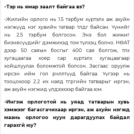
-Тэр нь ямар заалт байгаа вэ?
-Жилийн орлого нь 1.5 тэрбум хүртэлх аж ахуйн
нэгжүүд нэг хувийн татвар төлдөг байсан. Үүнийг
нь 2.5 тэрбум болгосон. Энэ бол жижиг
бизнесүүдийг дэмжихэд том түлхэц болно. НӨАТ
дээр 50 саяын босгыг 400 сая болгож, төлөх
хугацаагаа хоёр сар хүртэлх хугацаагаар
хойшлуулах боломжтой болсон. Засгаас оруулж
ирсэн ийм гол өөрчлөлтүүд байгаа. Үүгээр нь
тооцохоор 2.2 их наяд төгрөгийн татварыг иргэн,
аж ахуйн нэгжид үлдээхээр байгаа юм.
-Ингэж орлоготой нь уяад татварын хувь
хэмжээг багасгачихаар иргэн, аж ахуйн нэгжүүд
маань орлогоо нуун дарагдуулах байдал
гарахгүй юу?