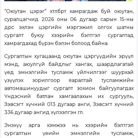
“Оюутан цэрэг” хөтөлбөрт хамрагдаж буй оюутан,
суралцагчид 2026 оны 06 дугаар сарын 15-ны
өдрөөс эхлэн цэргийн мэргэжил олгох шатны
сургалт буюу хээрийн бэлтгэл сургалтад
хамрагдахад бүрэн бэлэн болоод байна.
Сургалтын хугацаанд оюутан цэргүүдийн эрүүл
мэнд, аюулгүй байдлыг хангах, шаардлагатай
үед эмнэлгийн тусламж үйлчилгээг шуурхай
үзүүлэх зорилгоор яаралтай тусламжийн
автомашинуудыг сургалт зохион байгуулагдах
Үндэсний батлан хамгаалахын их сургууль,
Зэвсэгт хүчний 013 дугаар анги, Зэвсэгт хүчний
336 дугаар ангид хүлээлгэн өглөө.
Энэхүү арга хэмжээ нь хээрийн бэлтгэл
сургалтын үеийн эмнэлгийн тусламж,