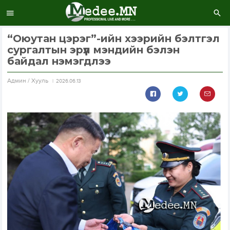
“Оюутан цэрэг”-ийн хээрийн бэлтгэл
сургалтын эрүүл мэндийн бэлэн
байдал нэмэгдлээ
Aдмин / Хууль
2026.06.13