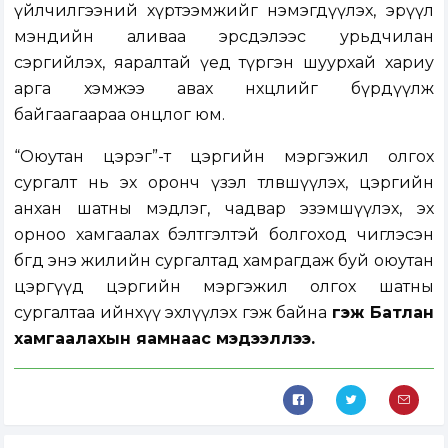
үйлчилгээний хүртээмжийг нэмэгдүүлэх, эрүүл
мэндийн аливаа эрсдэлээс урьдчилан
сэргийлэх, яаралтай үед түргэн шуурхай хариу
арга хэмжээ авах нөхцөлийг бүрдүүлж
байгаагаараа онцлог юм.
“Оюутан цэрэг”-т цэргийн мэргэжил олгох
сургалт нь эх оронч үзэл төлөвшүүлэх, цэргийн
анхан шатны мэдлэг, чадвар эзэмшүүлэх, эх
орноо хамгаалах бэлтгэлтэй болгоход чиглэсэн
бөгөөд энэ жилийн сургалтад хамрагдаж буй оюутан
цэргүүд цэргийн мэргэжил олгох шатны
сургалтаа ийнхүү эхлүүлэх гэж байна
гэж Батлан
хамгаалахын яамнаас мэдээллээ.