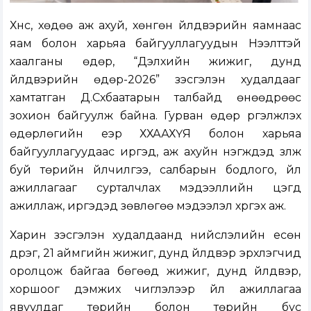
Хүнс, хөдөө аж ахуй, хөнгөн үйлдвэрийн яамнаас
яам болон харьяа байгууллагуудын Нээлттэй
хаалганы өдөр, “Дэлхийн жижиг, дунд
үйлдвэрийн өдөр-2026” үзэсгэлэн худалдааг
хамтатган Д.Сүхбаатарын талбайд өнөөдрөөс
зохион байгуулж байна. Гурван өдөр үргэлжлэх
өдөрлөгийн үеэр ХХААХҮЯ болон харьяа
байгууллагуудаас иргэд, аж ахуйн нэгжүүдэд үзүүлж
буй төрийн үйлчилгээ, салбарын бодлого, үйл
ажиллагааг сурталчлах мэдээллийн цэгүүд
ажиллаж, иргэдэд зөвлөгөө мэдээлэл хүргэх аж.
Харин үзэсгэлэн худалдаанд нийслэлийн есөн
дүүрэг, 21 аймгийн жижиг, дунд үйлдвэр эрхлэгчид
оролцож байгаа бөгөөд жижиг, дунд үйлдвэр,
хоршоог дэмжих чиглэлээр үйл ажиллагаа
явуулдаг төрийн болон төрийн бус