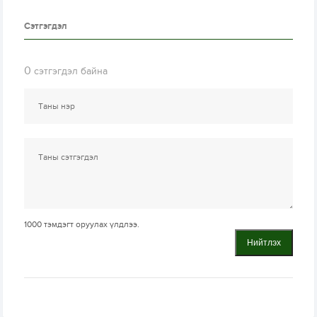
Сэтгэгдэл
0
сэтгэгдэл байна
1000
тэмдэгт оруулах үлдлээ.
Нийтлэх