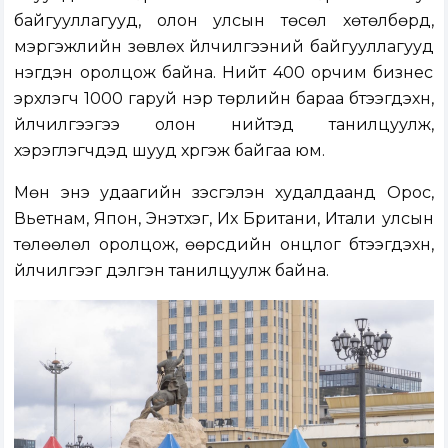
байгууллагууд, олон улсын төсөл хөтөлбөрүүд,
мэргэжлийн зөвлөх үйлчилгээний байгууллагууд
нэгдэн оролцож байна. Нийт 400 орчим бизнес
эрхлэгч 1000 гаруй нэр төрлийн бараа бүтээгдэхүүн,
үйлчилгээгээ олон нийтэд танилцуулж,
хэрэглэгчдэд шууд хүргэж байгаа юм.
Мөн энэ удаагийн үзэсгэлэн худалдаанд Орос,
Вьетнам, Япон, Энэтхэг, Их Британи, Итали улсын
төлөөлөл оролцож, өөрсдийн онцлог бүтээгдэхүүн,
үйлчилгээг дэлгэн танилцуулж байна.