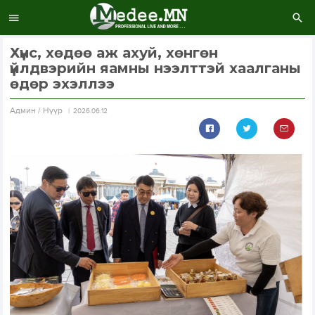
Хүнс, хөдөө аж ахуй, хөнгөн
үйлдвэрийн яамны нээлттэй хаалганы
өдөр эхэллээ
Aдмин / Нүүр
2026.06.12