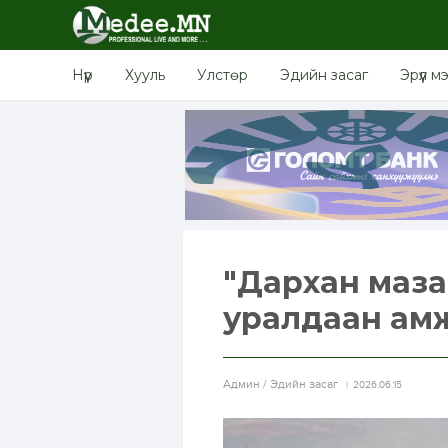
Нүүр
Хууль
Улстөр
Эдийн засаг
Эрүүл м
"Дархан маза
уралдаан амжи
Aдмин / Эдийн засаг
2026.06.15