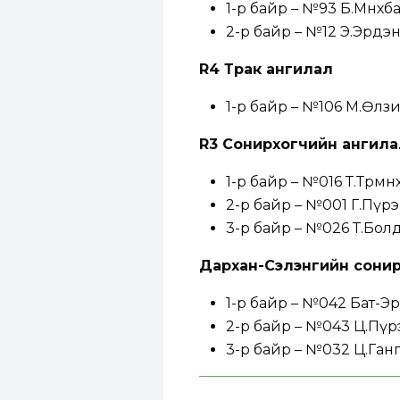
1-р байр – №93 Б.Мөнхб
2-р байр – №12 Э.Эрдэнэ
R4 Трак ангилал
1-р байр – №106 М.Өлз
R3 Сонирхогчийн ангила
1-р байр – №016 Т.Төрмөн
2-р байр – №001 Г.Пүр
3-р байр – №026 Т.Бол
Дархан-Сэлэнгийн сони
1-р байр – №042 Бат-Э
2-р байр – №043 Ц.Пү
3-р байр – №032 Ц.Ган