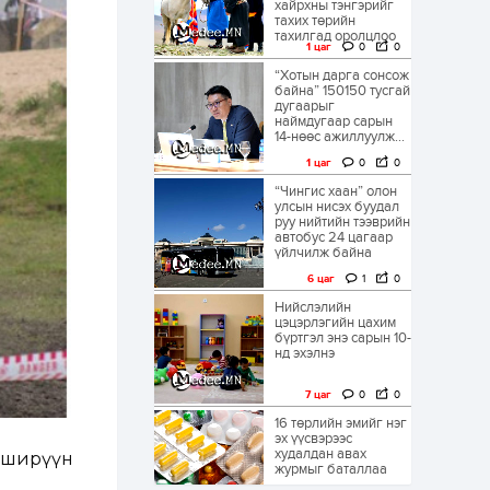
хайрхны тэнгэрийг
тахих төрийн
тахилгад оролцлоо
1 цаг
0
0
“Хотын дарга сонсож
байна” 150150 тусгай
дугаарыг
наймдугаар сарын
14-нөөс ажиллуулж...
1 цаг
0
0
“Чингис хаан” олон
улсын нисэх буудал
руу нийтийн тээврийн
автобус 24 цагаар
үйлчилж байна
6 цаг
1
0
Нийслэлийн
цэцэрлэгийн цахим
бүртгэл энэ сарын 10-
нд эхэлнэ
7 цаг
0
0
16 төрлийн эмийг нэг
эх үүсвэрээс
худалдан авах
, ширүүн
журмыг баталлаа