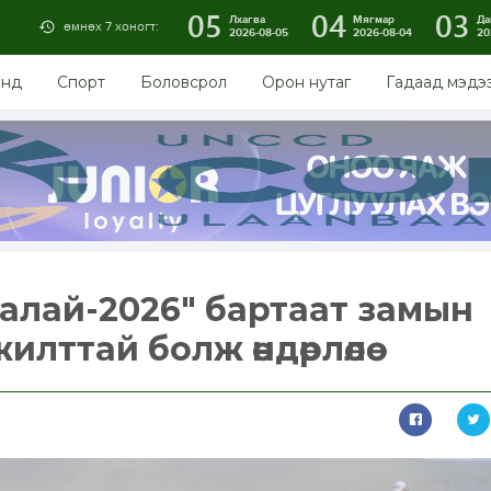
05
04
03
Лхагва
Мягмар
Да
өмнөх 7 хоногт:
2026-08-05
2026-08-04
20
энд
Спорт
Боловсрол
Орон нутаг
Гадаад мэдэ
алай-2026" бартаат замын
лттай болж өндөрлөлөө