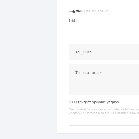
xsjyBldb
[162.222.204.10]
555
1000
тэмдэгт оруулах үлдлээ.
Уншигчдын бичсэн сэтгэгдэлд Medee.MN хариуц
хэллэгийг хязгаарласан тул Та сэтгэгдэл бичих