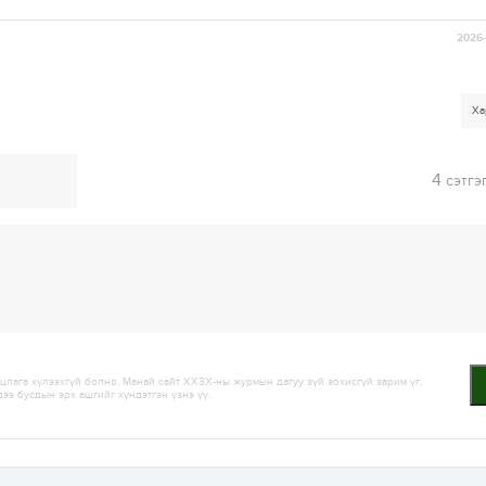
2026-
Ха
4
сэтгэ
лага хүлээхгүй болно. Манай сайт ХХЗХ-ны журмын дагуу зүй зохисгүй зарим үг,
дээ бусдын эрх ашгийг хүндэтгэн үзнэ үү.