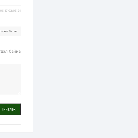
хэрэгжилт,
амлалтаас илүү
бодит үр дүн чухал
06-17 02:05:21
2 өдөр
0
0
Неймар зодог тайлах
эсэхээ 12 дугаар сард
риулт бичих
шийднэ
2 өдөр
0
3
гдэл байна
Нийслэлийн 30
дугаар сургуулийг 10
дугаар сарын 1-нд
ашиглалтад оруулна
2 өдөр
0
0
Морингийн давааны
замаас “Барилгын
хатуу хог хаягдал
дахин боловсруулах
үйлдвэр” хүртэлх 1.5...
Нийтлэх
2 өдөр
0
0
COP17 хурлын үеэр 5
дүүргийн 73
цэцэрлэг, 60
сургуульд