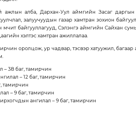
й ажлын алба, Дархан-Уул аймгийн Засаг даргын
жуулчлал, залуучуудын газар хамтран зохион байгуулса
н өмчит байгууллагууд, Сэлэнгэ аймгийн Сайхан сум
даагийн хэлтэс хамтран ажиллалаа.
мирчин оролцож, ур чадвар, тэсвэр хатуужил, багаар
м.
 – 38 баг, тамирчин
нгилал – 12 баг, тамирчин
аг, тамирчин
ал – 9 баг, тамирчин
ирхогчдын ангилал – 9 баг, тамирчин