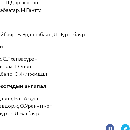
ат, Ш.Доржсүрэн
баатар, М.Гантөгс
ийбаяр, Б.Эрдэнэбаяр, Л.Пүрэвбаяр
л
х, С.Лхагвасүрэн
эвням, Т.Онон
дбаяр, О.Жигжиддөл
рхогчдын ангилал
рдэнэ, Бат-Аюуш
рэвдорж, О.Уранчимэг
пүрэв, Д.Батбаяр