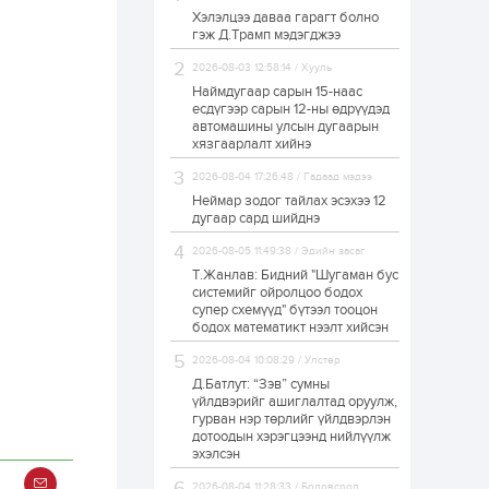
Хэлэлцээ даваа гарагт болно
ЗГ: Автобензин,
гэж Д.Трамп мэдэгджээ
дизель түлшний
онцгой албан
татварыг тэглэлээ
2026-08-03 12:58:14 / Хууль
Наймдугаар сарын 15-наас
есдүгээр сарын 12-ны өдрүүдэд
1 өдөр
2
0
автомашины улсын дугаарын
З.Мэндсайхан:
хязгаарлалт хийнэ
Хүнсний нөөцийг
бэлтгэх агуулах,
2026-08-04 17:26:48 / Гадаад мэдээ
зоорь бэлтгэх ААН-
үүдэд хөнгөлөлттэй
Неймар зодог тайлах эсэхээ 12
зээл олгоно
дугаар сард шийднэ
1 өдөр
1
0
2026-08-05 11:49:38 / Эдийн засаг
Европ дахь
монголчуудын
Т.Жанлав: Бидний "Шугаман бус
соёлын наадам
системийг ойролцоо бодох
боллоо
супер схемүүд" бүтээл тооцон
бодох математикт нээлт хийсэн
1 өдөр
2
0
2026-08-04 10:08:29 / Улстөр
Өнгөрсөн сард
Д.Батлут: “Зэв” сумны
1,439.2 кг үнэт
металл худалдан
үйлдвэрийг ашиглалтад оруулж,
авчээ
гурван нэр төрлийг үйлдвэрлэн
дотоодын хэрэгцээнд нийлүүлж
эхэлсэн
1 өдөр
0
0
Б.Найдалаа: Энэ
2026-08-04 11:28:33 / Боловсрол