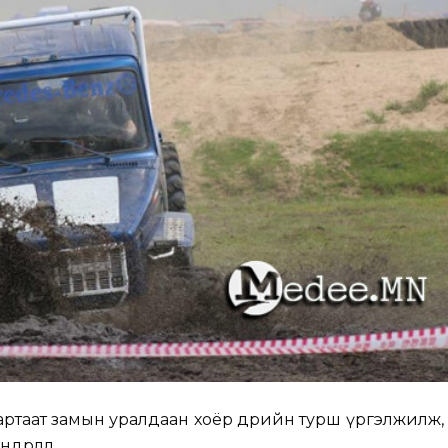
артаат замын уралдаан хоёр өдрийн турш үргэлжилж
өрлөлөө.