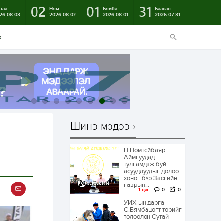
02
01
31
ваа
Ням
Бямба
Баасан
26-08-03
2026-08-02
2026-08-01
2026-07-31
э
Шинэ мэдээ
Н.Номтойбаяр:
Аймгуудад
тулгамдаж буй
асуудлуудыг долоо
хоног бүр Засгийн
газрын...
1 цаг
0
0
УИХ-ын дарга
С.Бямбацогт төрийг
төлөөлөн Сутай