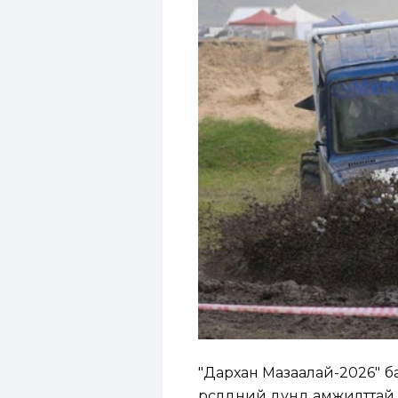
"Дархан Мазаалай-2026" б
өрсөлдөөний дунд амжилттай өнд