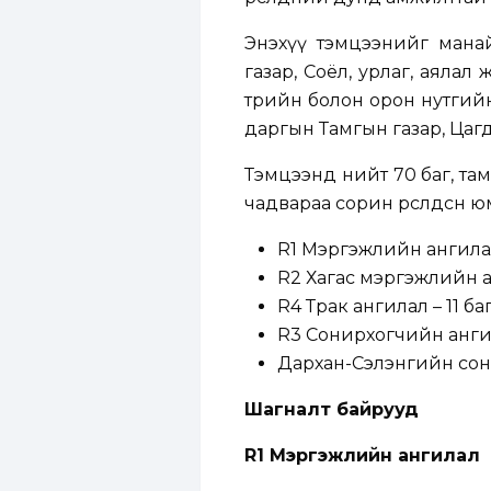
Энэхүү тэмцээнийг мана
газар, Соёл, урлаг, аялал 
төрийн болон орон нутгий
даргын Тамгын газар, Цаг
Тэмцээнд нийт 70 баг, та
чадвараа сорин өрсөлдсөн ю
R1 Мэргэжлийн ангилал
R2 Хагас мэргэжлийн а
R4 Трак ангилал – 11 б
R3 Сонирхогчийн ангил
Дархан-Сэлэнгийн сон
Шагналт байрууд
R1 Мэргэжлийн ангилал