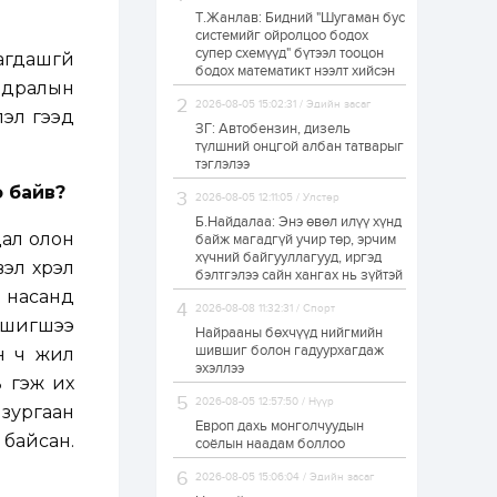
Т.Жанлав: Бидний "Шугаман бус
Худалдагч
системийг ойролцоо бодох
Н.Амарзаяа:
супер схемүүд" бүтээл тооцон
Дэлгүүрийн 32
гдашгүй
хуудастай өрийн
бодох математикт нээлт хийсэн
дэвтэр долоо хоногт
мьдралын
л дүүрдэг
2026-08-05 15:02:31 / Эдийн засаг
1 өдөр
0
0
лэл гээд
ЗГ: Автобензин, дизель
Б.Хулан дэлхийн
түлшний онцгой албан татварыг
аварга боллоо
тэглэлээ
э байв?
2026-08-05 12:11:05 / Улстөр
Б.Найдалаа: Энэ өвөл илүү хүнд
1 өдөр
0
0
дал олон
байж магадгүй учир төр, эрчим
хүчний байгууллагууд, иргэд
Р.Даваадорж: Энэ
эл хүрэл
намрын экспортын
бэлтгэлээ сайн хангах нь зүйтэй
орлого Монголд
 насанд
боломж олгож болох
2026-08-08 11:32:31 / Спорт
юм
, шигшээ
Найрааны бөхчүүд нийгмийн
1 өдөр
0
2
шившиг болон гадуурхагдаж
он ч жил
эхэллээ
Автомашины улсын
ь гэж их
дугаар сондгой
2026-08-05 12:57:50 / Нүүр
тоогоор төгссөн бол
 зургаан
өнөөдөр шатахуун
Европ дахь монголчуудын
авна
 байсан.
соёлын наадам боллоо
1 өдөр
0
0
2026-08-05 15:06:04 / Эдийн засаг
Н.Номтойбаяр: