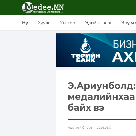
Нүүр
Хууль
Улстөр
Эдийн засаг
Эрүүл м
Э.Ариунболд:
медалийнхаа 
байх вэ
Aдмин / Спорт
2026.06.17