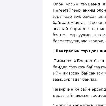
Олон улсын тэмцээнд яв
Нөгөөтэйгөөр, анхны олон
зурагтаар үзэж байсан ол
байгаа юм алга шүү. Төсөөл
аваатай барилдах тэр м
бэлтгэл сургуулилалтаа ил
боловсруулж, алсыг харж, 
-Шантралын тэр цэг шинэ
-Тийм ээ. Х.Болдоо багш
байдаг. Үхэх гэж байгаа 
ийм амархан байсан юм уу
зааж, сургадаг байлаа.
Тамирчин хүн сайн өрсөлдө
дараагийн алхмыг тооцоо
Сүмогийн Харүмафүжи аварг