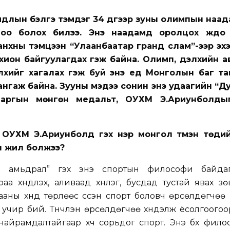
мдлын бэлгэ тэмдэг 34 дүгээр зуны олимпын наад
оо болох билээ. Энэ наадамд оролцох жүдо
нхны тэмцээн “Улаанбаатар гранд слам”-ээр эхэ
охион байгуулагдах гэж байна. Олимп, дэлхийн а
хийг хагалах гэж буй энэ үед Монголын баг т
ангаж байна. Зууны мэдээ сонин энэ удаагийн “Д
варгын мөнгөн медальт, ОУХМ Э.Ариунболды
 ОУХМ Э.Ариунболд гэх нэр монгол түмэн төдийг
н жил болжээ?
до амьдрал” гэх энэ спортын философи байда
раа хүндлэх, аливаад хүнлэг, бусдад тустай явах з
лааны хүнд төрлөөс үүссэн спорт боловч өрсөлдөгчөө
а учир бий. Түүнчлэн өрсөлдөгчөө хүндэлж ёсолгоогоо
найрамдалтайгаар хүч сорьдог спорт. Энэ бүх фил