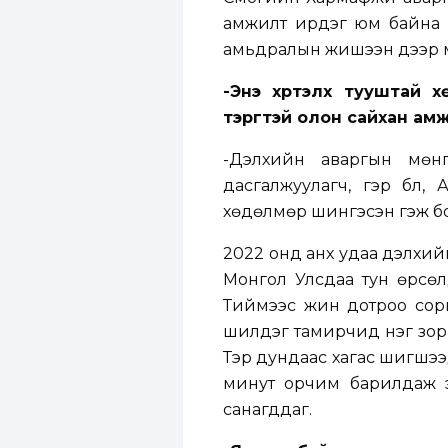
амжилт ирдэг юм байна г
амьдралын жишээн дээр м
-Энэ хүртэлх тууштай 
тэргүүтэй олон сайхан 
-Дэлхийн аваргын мөн
дасгалжуулагч, гэр бүл, 
хөдөлмөр шингэсэн гэж б
2022 онд анх удаа дэлхи
Монгол Улсдаа тун өрсөлд
Тиймээс жин дотроо сори
шилдэг тамирчид нэг зори
Тэр дундаас хагас шигшээ
минут орчим барилдаж эц
санагддаг.