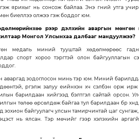
эж ярихыг нь сонсож байлаа. Энэ үгний утга учи
өн биеллээ олжээ гэж боддог юм.
хөдөлмөрийнхөө үрээр дэлхийн аваргын мөнгөн
амжилтаар Монгол Улсынхаа далбааг мандуулжээ?
гөн медаль миний тууштай хөдөлмөрөөс гад
Алдар спорт хороо тэргүүтэй олон байгууллагын сэт
оддог.
йн аваргад зодоглосон минь тэр юм. Миний барилд
өөнтэй, үргэлж залуу үеийнхэн хүч сэлбэн орж ирж
лын барилдаан хийгээд бэлтгэл сайтай орсон. Ул
лгын төлөө өрсөлдөж байгаа тул барилдаан бүр хүнд
д зохион байгуулагч улсын тамирчинтай цаг сунгаж
эст нь ялсан. Тэр мөчийг үгээр хэлэхийн аргагүй