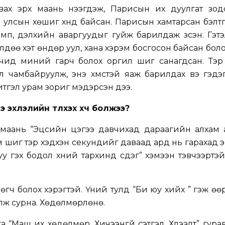
ах эрх маань нээгдэж, Парисын их дуулгат зодо
 улсын хөшиг хүнд байсан. Парисын хамтарсан бэлт
имп, дэлхийн аваргуудыг гуйж барилдаж үзсэн. Гэт
өлдөө хэт өндөр уул, хана хэрэм босгосон байсан боло
өчид миний гарч болох оргил шиг санагдсан. Тэр
үү чамбайруулж, энэ хүмүүстэй яаж барилдах вэ гэдэ
итгэл урам зориг мэдэрсэн дээ.
 эхлэлийн түлхэх хүч болжээ?
 маань “Эцсийн цэгээ давчихад дараагийн алхам 
юм шиг тэр хэдхэн секундийг даваад ард нь гарахад 
 гэх бодол хүний тархинд үүсдэг” хэмээн тэвчээртэ
гч болох хэрэгтэй. Үүний тулд “Би юу хийх үү” гэж ө
лж сурна. Хөдөлмөрлөнө.
а “Маш их хөдөлмөр. Хичээнгүй сэтгэл. Хүлээлт” гур