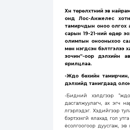
Хүн төрөлхтний эв найра
онд Лос-Анжелес хотн
тамирчдын оноо олгох а
сарын 19-21-ний өдөр з
олимпын онооныхоо сал
мөн нэгдсэн бэлтгэлээ х
зочин”-оор дэлхийн а
ярилцлаа.
-Жүдо бөхийн тамирчин,
дэлхийд танигдаад оло
-Бидний хэлдгээр “жү
дасгалжуулагч, ах эгч на
үлгэрлэдэг. Хэдийгээр ту
бэртээхгүй ялахад гол утг
ёсолгоогоор дуусгаж, эв 