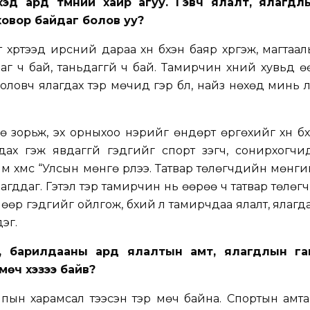
хэд ард түмний хайр агуу. Гэвч ялалт, ялагдл
 ховор байдаг болов уу?
хүртээд ирсний дараа хүн бүхэн баяр хүргэж, магтаал
даг ч бай, таньдаггүй ч бай. Тамирчин хүний хувьд 
боловч ялагдах тэр мөчид гэр бүл, найз нөхөд минь
 зорьж, эх орныхоо нэрийг өндөрт өргөхийг хүн бүхн
дах гэж явдаггүй гэдгийг спорт үзэгч, сонирхогч
 хүмүүс “Улсын мөнгө үрлээ. Татвар төлөгчдийн мөнгийг
агддаг. Гэтэл тэр тамирчин нь өөрөө ч татвар төлөгч
өөр гэдгийг ойлгож, бүхий л тамирчдаа ялалт, ялагд
эг.
эн, барилдааны ард ялалтын амт, ялагдлын г
мөч хэзээ байв?
ын харамсал тээсэн тэр мөч байна. Спортын амта