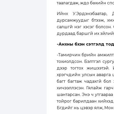
таалагдаж, жүдо бөхийн сп
Ийнхүү У.Эрдэнэбаатар
дурсамжуудыг бүтээж, хү
салшгүй нэг хэсэг болсон. 
дурдаад баршгүй их зүйлий
-Анхны бүхэн сэтгэлд тод
-Тамирчин бүрийн амжилты
тохиолдсон. Бэлтгэл сург
дээр тогтох жишээтэй.
хүрэгчдийн улсын аварга ш
багт багтаж чадахгүй бол
хичээллэсэн. Гялайж гар
шантарсан. Энэ ч утгаараа
тойрог барилдаан хийхэд 
Бүгдийг нь цэвэр ялж, Мо