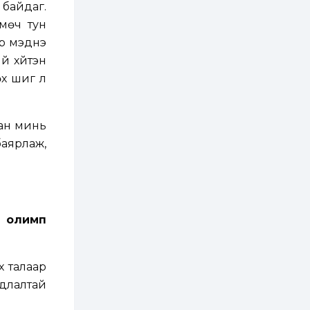
3 өдөр
2
0
 байдаг.
Өнгөрсөн сард
 мөч тун
1,439.2 кг үнэт
металл худалдан
эр мэднэ
авчээ
й хүйтэн
өх шиг л
3 өдөр
0
0
Б.Найдалаа: Энэ
өвөл илүү хүнд байж
магадгүй учир төр,
эрчим хүчний
хан минь
байгууллагууд, иргэд
аярлаж,
бэлтгэлээ...
3 өдөр
6
0
Өнөөдөр сондгой
тоогоор төгссөн
автомашинтай иргэд
бензин авна
н олимп
3 өдөр
0
3
ЗГ: Шатахууны
хангамж,
нийлүүлэлтийг
х талаар
тогтворжуулах
асуудлыг хэлэлцэж
адлалтай
байна
3 өдөр
0
0