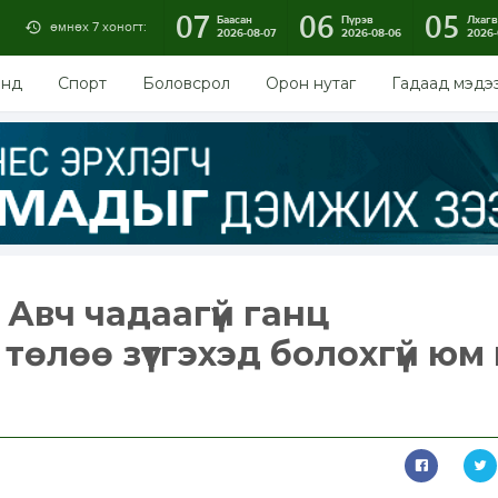
07
06
05
Баасан
Пүрэв
Лхагв
өмнөх 7 хоногт:
2026-08-07
2026-08-06
2026-
энд
Спорт
Боловсрол
Орон нутаг
Гадаад мэдэ
 Авч чадаагүй ганц
төлөө зүтгэхэд болохгүй юм