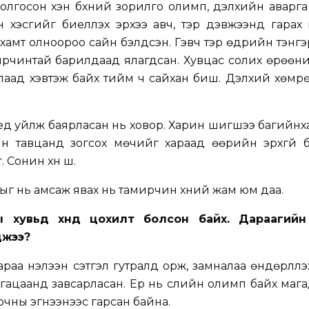
олгосон хэн бүхний зорилго олимп, дэлхийн аварга
 хэсгийг биелүүлэх эрхээ авч, тэр дэвжээнд гарах
г хамт олноороо сайн бэлдсэн. Гэвч тэр өдрийн тэнг
рчинтай барилдаад ялагдсан. Хувцас солих өрөөни
лаад хэвтэж байх тийм ч сайхан биш. Дэлхий хөмр
ед уйлж баярласан нь ховор. Харин шигшээ багийн
н тавцанд зогсох мөчийг хараад өөрийн эрхгүй б
онин хүн шүү.
ыг нь амсаж явах нь тамирчин хүний жам юм даа.
ы хувьд хүнд цохилт болсон байх. Дараагий
джээ?
аа нэлээн сэтгэл гутралд орж, замналаа өндөрлүүлэ
угацаанд завсарласан. Ер нь сүүлийн олимп байх маг
ирчны эгнээнээс гарсан байна.