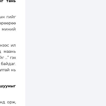
ыг тань
2 өдөр
1
0
Нөөцийн махны
худалдаа,
ын үгийг
борлуулалтыг
өөрөөрөө
нээлттэй ил тод
болгоно
 л миний
3 өдөр
0
0
ЗГ: Автобензин,
дизель түлшний
онцгой албан
ээс илүү
татварыг тэглэлээ
ид маань
 ...” гэх
3 өдөр
3
0
З.Мэндсайхан:
 байдаг.
Хүнсний нөөцийг
алтай нь
бэлтгэх агуулах,
зоорь бэлтгэх ААН-
үүдэд хөнгөлөлттэй
зээл олгоно
3 өдөр
2
0
ашууныг
Европ дахь
монголчуудын
соёлын наадам
боллоо
нд орж,