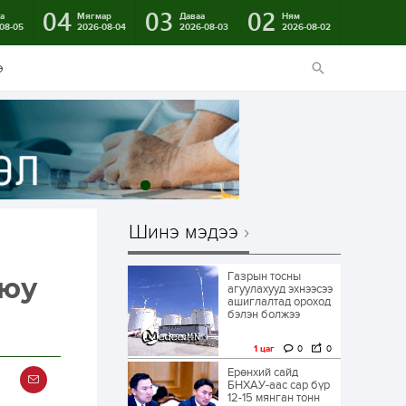
04
03
02
а
Мягмар
Даваа
Ням
08-05
2026-08-04
2026-08-03
2026-08-02
э
Шинэ мэдээ
Газрын тосны
 юу
агуулахууд эхнээсээ
ашиглалтад ороход
бэлэн болжээ
1 цаг
0
0
Ерөнхий сайд
БНХАУ-аас сар бүр
12-15 мянган тонн