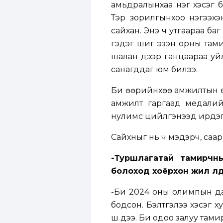
амьдралынхаа нэг хэсэг б
Тэр зорилгынхоо нэгээхэн
сайхан. Энэ ч утгаараа ба
гэдэг шиг эзэн орны тами
шалан дээр ганцаараа уй
санагддаг юм билээ.
Би өөрийнхөө амжилтын ү
амжилт гаргаад медалий
нулимс цийлгэнээд ирдэг. С
Сайхныг нь ч мэдэрч, саар
-Туршлагатай тамирчн
болоход хоёрхон жил үл
-Би 2024 оны олимпын дар
бодсон. Бэлтгэлээ хэсэг х
шүү дээ. Би одоо залуу там