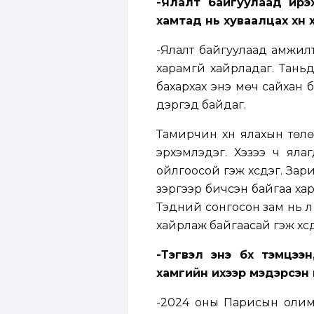
-Ялалт байгуулаад ирэ
хамтад нь хуваалцах хүн
-Ялалт байгуулаад амжилт 
харамгүй хайрладаг. Тань
бахархах энэ мөч сайхан 
дэргэд байдаг.
Тамирчин хүн ялахын төлөө
эрхэмлэдэг. Хэзээ ч ялаг
ойлгоосой гэж хүсдэг. Зарим
зэргээр бичсэн байгаа хар
Тэдний сонгосон зам нь л 
хайрлаж байгаасай гэж хүсд
-Тэгвэл энэ бүх тэмцэ
хамгийн ихээр мэдэрсэн 
-2024 оны Парисын олимп