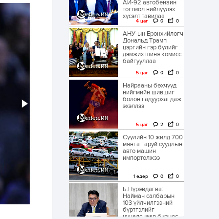
АИ-92 автобензин
тогтмол нийлүүлэх
хүсэлт тавилаа
4 цаг
0
0
АНУ-ын Ерөнхийлөгч
Дональд Трамп
цэргийн гэр бүлийг
дэмжих шинэ комисс
байгууллаа
5 цаг
0
0
Найрааны бөхчүүд
нийгмийн шившиг
болон гадуурхагдаж
эхэллээ
5 цаг
2
0
Сүүлийн 10 жилд 700
мянга гаруй суудлын
авто машин
импортолжээ
1 өдөр
0
0
Б.Пүрэвдагва:
Найман салбарын
103 үйлчилгээний
бүртгэлийг
цуцалснаар бизнес