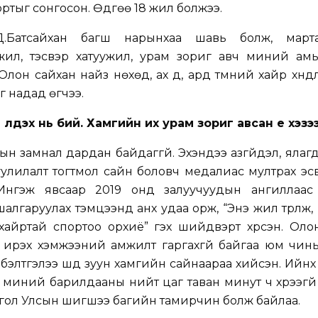
ортыг сонгосон. Өдгөө 18 жил болжээ.
, Д.Батсайхан багш нарынхаа шавь болж, марта
мүүжил, тэсвэр хатуужил, урам зориг авч миний а
Олон сайхан найз нөхөд, ах дүү, ард түмний хайр хүнд
г надад өгчээ.
 үлдэх нь бий. Хамгийн их урам зориг авсан үе хэзэ
н замнал дардан байдаггүй. Эхэндээ азгүйдэл, ялаг
уулилалт тогтмол сайн боловч медалиас мултрах эсв
 Ингэж явсаар 2019 онд залуучуудын ангиллаас
алгаруулах тэмцээнд анх удаа орж, “Энэ жил түрүүлж
 хайртай спортоо орхиё” гэх шийдвэрт хүрсэн. Ол
ч ирэх хэмжээний амжилт гаргахгүй байгаа юм чин
 бэлтгэлээ шүд зуун хамгийн сайнаараа хийсэн. Ийнхүү
миний барилдааны нийт цаг таван минут ч хүрээгүй
нгол Улсын шигшээ багийн тамирчин болж байлаа.