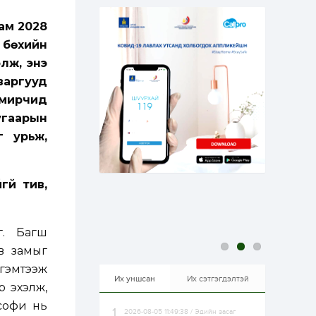
эрхлэхэд таатай...
1 өдөр
1
0
ам 2028
Долдугаар сард
709.503 зөрчил
 бөхийн
бүртгэгджээ
лж, энэ
варгууд
1 өдөр
0
0
амирчид
Цалинтай ээжийн 50
мянган төгрөгийн
угаарын
тэтгэмжийг 500
г урьж,
мянгад хүргэх
өргөдөлд санал авч
эхэлжээ
1 өдөр
2
0
Б.Түмэн-Өлзий: Олон
үй тив,
улсад хуримтлуулсан
мэдлэг, туршлагаа эх
орныхоо хөгжилд
зориулна
г. Багш
1 өдөр
0
0
өв замыг
Алтны үнэ дөрвөн
улирал дараалан
 гэмтээж
өсөж байна
Их уншсан
Их сэтгэгдэлтэй
р эхэлж,
ософи нь
2026-08-05 11:49:38 / Эдийн засаг
1 өдөр
0
0