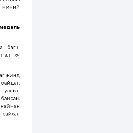
бүртгэл энэ сарын 10-
нд эхэлнэ
р миний
2 өдөр
0
0
16 төрлийн эмийг нэг
 медаль
эх үүсвэрээс
худалдан авах
журмыг баталлаа
на багш
2 өдөр
0
0
гэл, хүч
Нэгдүгээр
хорооллын арын
замыг наймдугаар
сарын 6-ны 23:00
цагаас түр хааж,
даг жинд
борооны ус...
2 өдөр
0
0
 байдаг.
Б.Баярбаатар:
с улсын
Төсвийн шинэчлэл
хийхгүй, урсгал
 байсан.
зардлаа
үргэлжлүүлэн тэлээд
, найман
байвал...
2 өдөр
2
0
 сайхан
Татварын өртэй
шатахуун импортлогч
ААН-үүдийн дансыг
битүүмжлэхгүй