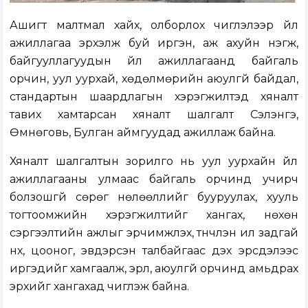
Ашигт малтмал хайх, олборлох чиглэлээр үйл
ажиллагаа эрхэлж буй иргэн, аж ахуйн нэгж,
байгууллагуудын үйл ажиллагаанд байгаль
орчин, уул уурхай, хөдөлмөрийн аюулгүй байдал,
стандартын шаардлагын хэрэгжилтэд хяналт
тавих хамтарсан хяналт шалгалт Сэлэнгэ,
Өмнөговь, Булган аймгуудад ажиллаж байна.
Хяналт шалгалтын зорилго нь уул уурхайн үйл
ажиллагааны улмаас байгаль орчинд учирч
болзошгүй сөрөг нөлөөллийг бууруулах, хууль
тогтоомжийн хэрэгжилтийг хангах, нөхөн
сэргээлтийн ажлыг эрчимжүүлэх, түүнчлэн ил задгай
нүх, цооног, эвдэрсэн талбайгаас үүдэх эрсдэлээс
иргэдийг хамгаалж, эрүүл, аюулгүй орчинд амьдрах
эрхийг хангахад чиглэж байна.