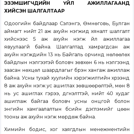
ЭЗЭМШИГЧДИЙН ҮЙЛ АЖИЛЛАГААНД
ХИЙСЭН ШАЛГАЛТААР
Одоогийн байдлаар Сэлэнгэ, Өмнөговь, Булган
аймагт нийт 21 аж ахуйн нэгжид хяналт шалгалт
хийснээс 5 аж ахуйн нэгж үйл ажиллагаа
явуулаагүй байна. Шалгалтад хамрагдсан аж
ахуйн нэгжүүдийн 13 нь Байгаль орчинд нөлөөлөх
байдлын үнэлгээтэй боловч зөвхөн 6 нь үнэлгээнд
заасан нөхцөл шаардлагыг бүрэн хангаж ажиллаж
байна. Усны тухай хуулийн хэрэгжилтийн хүрээнд
8 аж ахуйн нэгж ус ашиглах зөвшөөрөлтэй, мөн 8
нь ус ашиглах гэрээ, дүгнэлттэй, нийт 40 худаг
ашиглаж байгаа боловч усны онцгой болон
энгийн хамгаалалтын бүсийн дэглэмийг цөөн
тооны аж ахуйн нэгж мөрдөж байна.
Химийн бодис, хог хаягдлын менежментийн