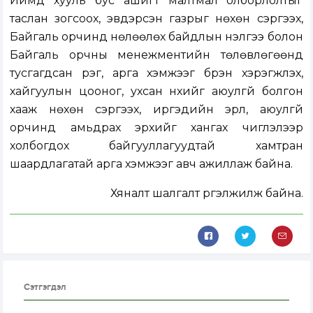
Иймд хууль бус ашигт малтмал олборлолтыг
таслан зогсоох, эвдэрсэн газрыг нөхөн сэргээх,
Байгаль орчинд нөлөөлөх байдлын үнэлгээ болон
Байгаль орчны менежментийн төлөвлөгөөнд
тусгагдсан үүрэг, арга хэмжээг бүрэн хэрэгжүүлэх,
хайгуулын цооног, ухсан нүхийг аюулгүй болгон
хааж нөхөн сэргээх, иргэдийн эрүүл, аюулгүй
орчинд амьдрах эрхийг хангах чиглэлээр
холбогдох байгууллагуудтай хамтран
шаардлагатай арга хэмжээг авч ажиллаж байна.
Хяналт шалгалт үргэлжилж байна.
Сэтгэгдэл