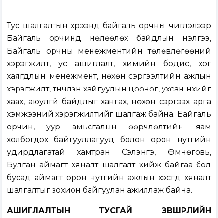
Тус шалгалтын хүрээнд байгаль орчны чиглэлээр
Байгаль орчинд нөлөөлөх байдлын үнэлгээ,
Байгаль орчны менежментийн төлөвлөгөөний
хэрэгжилт, ус ашиглалт, химийн бодис, хог
хаягдлын менежмент, нөхөн сэргээлтийн ажлын
хэрэгжилт, түүнчлэн хайгуулын цооног, ухсан нүхийг
хаах, аюулгүй байдлыг хангах, нөхөн сэргээх арга
хэмжээний хэрэгжилтийг шалгаж байна. Байгаль
орчин, уур амьсгалын өөрчлөлтийн яам
холбогдох байгууллагууд болон орон нутгийн
удирдлагатай хамтран Сэлэнгэ, Өмнөговь,
Булган аймагт хяналт шалгалт хийж байгаа бол
бусад аймагт орон нутгийн ажлын хэсгүүд хяналт
шалгалтыг зохион байгуулан ажиллаж байна.
АШИГЛАЛТЫН ТУСГАЙ ЗӨВШӨӨРӨЛИЙН