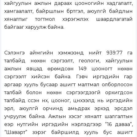
хайгуулын ажлын дараах цооногийн хадгалалт,
хамгаалалт, байршлын бүртгэл, аюулгүй байдлын
хяналтыг тогтмол хэрэгжүүлэх шаардлагатай
байгааг харуулж байна.
Сэлэнгэ аймгийн хэмжээнд нийт 939.77 га
талбайд нөхөн сэргээлт, геологи, хайгуулын
ажлын явцад өрөмдсөн 149 цооногт нөхөн
сэргээлт хийсэн байна. Гэвч иргэдийн гар
аргаар хууль бусаар ашигт малтмал олборлосон
талбай болон нөхөн сэргээгдээгүй орхигдсон
талбайд үүссэн нүх, цооног, цүнхээлүүд нь иргэдийн
эрүүл, аюулгүй орчинд амьдрах эрхэд эрсдэл
учруулж байна. Ажлын хэсэг хяналт шалгалтын
үеэр нутгийн иргэдийн нэрлэдгээр “16 даваа”,
“Шаварт” зэрэг байршилд хууль бус ашигт