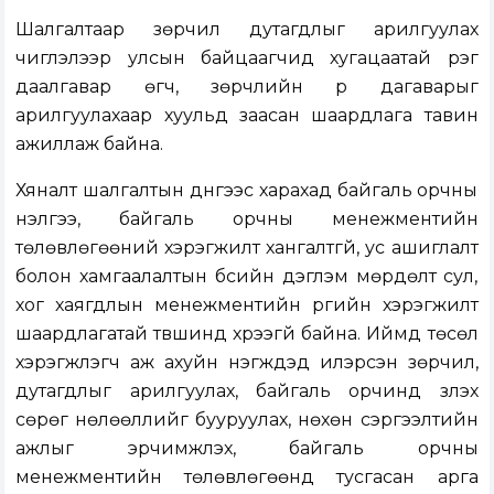
Шалгалтаар зөрчил дутагдлыг арилгуулах
чиглэлээр улсын байцаагчид хугацаатай үүрэг
даалгавар өгч, зөрчлийн үр дагаварыг
арилгуулахаар хуульд заасан шаардлага тавин
ажиллаж байна.
Хяналт шалгалтын дүнгээс харахад байгаль орчны
үнэлгээ, байгаль орчны менежментийн
төлөвлөгөөний хэрэгжилт хангалтгүй, ус ашиглалт
болон хамгаалалтын бүсийн дэглэм мөрдөлт сул,
хог хаягдлын менежментийн үүргийн хэрэгжилт
шаардлагатай түвшинд хүрээгүй байна. Иймд төсөл
хэрэгжүүлэгч аж ахуйн нэгжүүдэд илэрсэн зөрчил,
дутагдлыг арилгуулах, байгаль орчинд үзүүлэх
сөрөг нөлөөллийг бууруулах, нөхөн сэргээлтийн
ажлыг эрчимжүүлэх, байгаль орчны
менежментийн төлөвлөгөөнд тусгасан арга