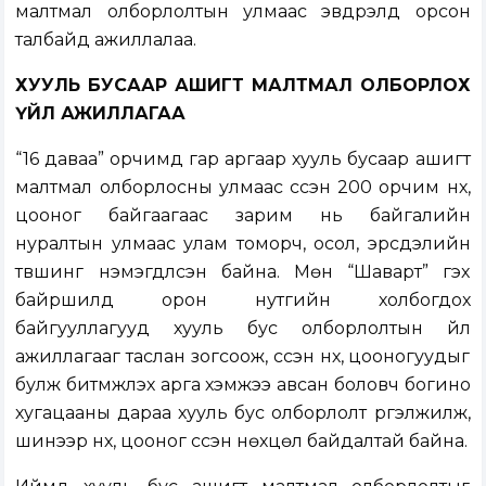
малтмал олборлолтын улмаас эвдрэлд орсон
талбайд ажиллалаа.
ХУУЛЬ БУСААР АШИГТ МАЛТМАЛ ОЛБОРЛОХ
ҮЙЛ АЖИЛЛАГАА
“16 даваа” орчимд гар аргаар хууль бусаар ашигт
малтмал олборлосны улмаас үүссэн 200 орчим нүх,
цооног байгаагаас зарим нь байгалийн
нуралтын улмаас улам томорч, осол, эрсдэлийн
түвшинг нэмэгдүүлсэн байна. Мөн “Шаварт” гэх
байршилд орон нутгийн холбогдох
байгууллагууд хууль бус олборлолтын үйл
ажиллагааг таслан зогсоож, үүссэн нүх, цооногуудыг
булж битүүмжлэх арга хэмжээ авсан боловч богино
хугацааны дараа хууль бус олборлолт үргэлжилж,
шинээр нүх, цооног үүссэн нөхцөл байдалтай байна.