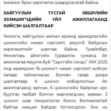
хэмжээг бүрэн хэрэгжүүлэх шаардлагатай байна.
ХАЙГУУЛЫН ТУСГАЙ ЗӨВШӨӨРӨЛИЙН
ЭЗЭМШИГЧДИЙН ҮЙЛ АЖИЛЛАГААНД
ХИЙСЭН ШАЛГАЛТААР
Геологи, хайгуулын ажлын хүрээнд өрөмдлөгийн
цооногийн нөхөн сэргээлт, аюулгүй байдлын
хэрэгжилтийг шалгаж байна. Тухайлбал,
Өмнөговь аймгийн Гурвантэс суманд үйл
ажиллагаа явуулж буй “Саусгоби сэндс” ХХК 2025
онд өрөмдсөн 16 цооногт нөхөн сэргээлт хийсэн
талаар тайлагнасан боловч газар дээрх
шалгалтаар 6 цооног олборлолтын үйл
ажиллагаанд өртсөн, 6 цооногийн байрлал нүүрс
буулгах талбай болгон өөрчлөгдсөн, зөвхөн 3
цооног шав тэмдэглэгээ болон битүүмжлэлтэй
байгаа нөхцөл байдал тогтоогдлоо. Энэ нь