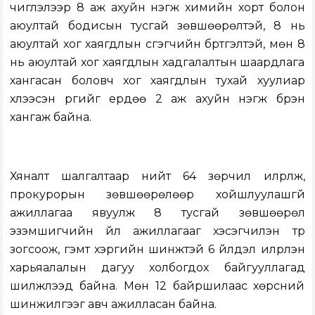
чиглэлээр 8 аж ахуйн нэгж химийн хорт болон
аюултай бодисын тусгай зөвшөөрөлтэй, 8 нь
аюултай хог хаягдлын үүсгэгчийн бүртгэлтэй, мөн 8
нь аюултай хог хаягдлын хадгалалтын шаардлага
хангасан боловч хог хаягдлын тухай хуулиар
хүлээсэн үүргийг ердөө 2 аж ахуйн нэгж бүрэн
хангаж байна.
Хяналт шалгалтаар нийт 64 зөрчил илрүүлж,
прокурорын зөвшөөрөлөөр хойшлуулашгүй
ажиллагаа явуулж 8 тусгай зөвшөөрөл
эзэмшигчийн үйл ажиллагааг хэсэгчилэн түр
зогсоож, гэмт хэргийн шинжтэй 6 үйлдэл илрүүлэн
харьяалалын дагуу холбогдох байгууллагад
шилжүүлээд байна. Мөн 12 байршилаас хөрсний
шинжилгээг авч ажилласан байна.