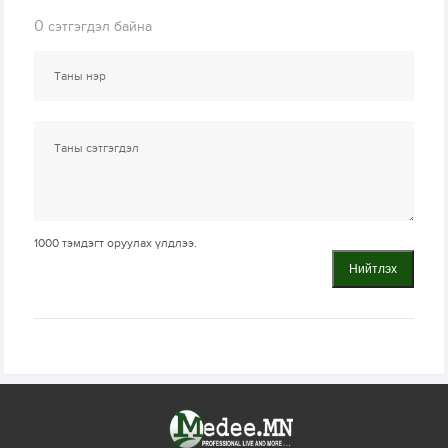
0
сэтгэгдэл байна
1000
тэмдэгт оруулах үлдлээ.
Нийтлэх