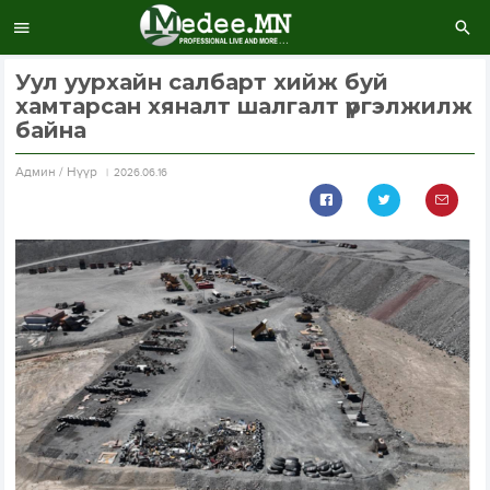
Уул уурхайн салбарт хийж буй
хамтарсан хяналт шалгалт үргэлжилж
байна
Aдмин / Нүүр
2026.06.16