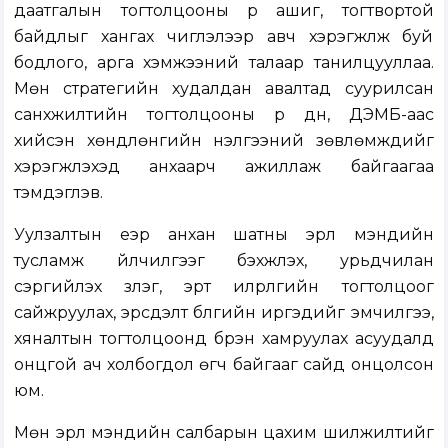
даатгалын тогтолцооны үр ашиг, тогтвортой
байдлыг хангах чиглэлээр авч хэрэгжүүлж буй
бодлого, арга хэмжээний талаар танилцууллаа.
Мөн стратегийн худалдан авалтад суурилсан
санхүүжилтийн тогтолцооны үр дүн, ДЭМБ-аас
хийсэн хөндлөнгийн үнэлгээний зөвлөмжүүдийг
хэрэгжүүлэхэд анхаарч ажиллаж байгаагаа
тэмдэглэв.
Уулзалтын үеэр анхан шатны эрүүл мэндийн
тусламж үйлчилгээг бэхжүүлэх, урьдчилан
сэргийлэх үзлэг, эрт илрүүлгийн тогтолцоог
сайжруулах, эрсдэлт бүлгийн иргэдийг эмчилгээ,
хяналтын тогтолцоонд бүрэн хамруулах асуудалд
онцгой ач холбогдол өгч байгааг сайд онцолсон
юм.
Мөн эрүүл мэндийн салбарын цахим шилжилтийг