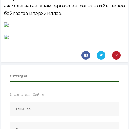
ажиллагаагаа улам өргөжүүлэн хөгжүүлэхийн төлөө
байгаагаа илэрхийллээ.
Сэтгэгдэл
0
сэтгэгдэл байна