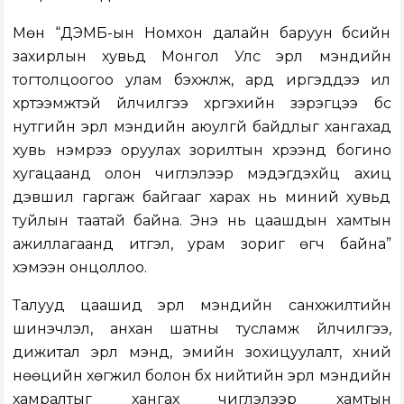
Мөн “ДЭМБ-ын Номхон далайн баруун бүсийн
захирлын хувьд Монгол Улс эрүүл мэндийн
тогтолцоогоо улам бэхжүүлж, ард иргэддээ илүү
хүртээмжтэй үйлчилгээ хүргэхийн зэрэгцээ бүс
нутгийн эрүүл мэндийн аюулгүй байдлыг хангахад
хувь нэмрээ оруулах зорилтын хүрээнд богино
хугацаанд олон чиглэлээр мэдэгдэхүйц ахиц
дэвшил гаргаж байгааг харах нь миний хувьд
туйлын таатай байна. Энэ нь цаашдын хамтын
ажиллагаанд итгэл, урам зориг өгч байна”
хэмээн онцоллоо.
Талууд цаашид эрүүл мэндийн санхүүжилтийн
шинэчлэл, анхан шатны тусламж үйлчилгээ,
дижитал эрүүл мэнд, эмийн зохицуулалт, хүний
нөөцийн хөгжил болон бүх нийтийн эрүүл мэндийн
хамралтыг хангах чиглэлээр хамтын