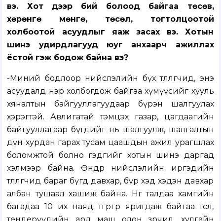
вэ. Хот дээр бий болоод байгаа төсөв,
хөрөнгө мөнгө, төсөл, тогтолцоотой
холбоотой асуудлыг яаж засах вэ. Хотын
шинэ удирдлагууд юуг анхаарч ажиллах
ёстой гэж бодож байна вэ?
-Миний бодлоор нийслэлийн бүх төлөөлөгчид, энэ
асуудалд нэр холбогдож байгаа хүмүүсийг хууль
хяналтын байгууллагуудаар бүрэн шалгуулах
хэрэгтэй. Авлигатай тэмцэх газар, цагдаагийн
байгууллагаар бүгдийг нь шалгуулж, шалгалтын
дүн хурдан гарах тусам цаашдын ажил урагшлах
боломжтой болно гэдгийг хотын шинэ даргад
хэлмээр байна. Өнөөдөр нийслэлийн иргэдийн
төлөөлөгчид бараг бүгд давхар, бүр хэд хэдэн давхар
албан тушаал хашиж байна. Нөгөө талдаа хамгийн
багадаа 10 их наяд төгрөгөөр яригдаж байгаа төсөл,
тендерүүдийн ард маш олон зөрчил, хулгайн