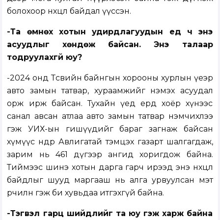
болохоор нөхцөл байдал үүссэн.
-Та өмнөх хотын удирдлагуудын үед ч энэ
асуудлыг хөндөж байсан. Энэ талаар
тодруулахгүй юу?
-2024 онд Төсвийн байнгын хорооны хурлын үеэр
авто замын татвар, хураамжийг нэмэх асуудал
орж ирж байсан. Тухайн үед ердөө хоёр хүнээс
санал авсан атлаа авто замын татвар нэмчихлээ
гэж УИХ-ын гишүүдийг бараг загнаж байсан
хүмүүс өнөөдөр Авлигатай тэмцэх газарт шалгагдаж,
зарим нь 461 дүгээр ангид хоригдож байна.
Тиймээс шинэ хотын дарга гарч ирээд энэ нөхцөл
байдлыг шууд маргааш нь алга урвуулсан мэт
өөрчилнө гэж би хувьдаа итгэхгүй байна.
-Тэгвэл гарц шийдлийг та юу гэж харж байна