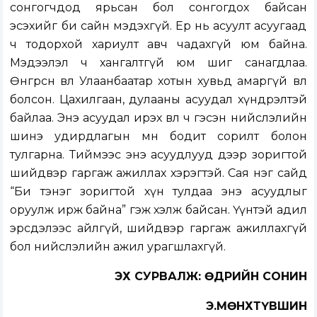
сонгогчдод ярьсан бол сонгогдох байсан
эсэхийг би сайн мэдэхгүй. Ер нь асуулт асуугаад
ч тодорхой хариулт авч чадахгүй юм байна.
Мэдээлэл ч хангалтгүй юм шиг санагдлаа.
Өнгөрсөн өвөл Улаанбаатар хотын хувьд амаргүй өвөл
болсон. Цахилгаан, дулааны асуудал хүндрэлтэй
байлаа. Энэ асуудал ирэх өвөл ч гэсэн нийслэлийн
шинэ удирдлагын өмнө бодит сорилт болон
тулгарна. Тиймээс энэ асуудлууд дээр зоригтой
шийдвэр гаргаж ажиллах хэрэгтэй. Сая нэг сайд
“Би тэнэг зоригтой хүн тулдаа энэ асуудлыг
оруулж ирж байна” гэж хэлж байсан. Үүнтэй адил
эрсдэлээс айлгүй, шийдвэр гаргаж ажиллахгүй
бол нийслэлийн ажил урагшлахгүй.
ЭХ СУРВАЛЖ: ӨДРИЙН СОНИН
Э.МӨНХТҮВШИН