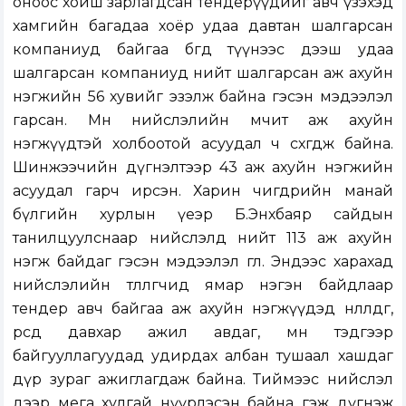
оноос хойш зарлагдсан тендерүүдийг авч үзэхэд
хамгийн багадаа хоёр удаа давтан шалгарсан
компаниуд байгаа бөгөөд түүнээс дээш удаа
шалгарсан компаниуд нийт шалгарсан аж ахуйн
нэгжийн 56 хувийг эзэлж байна гэсэн мэдээлэл
гарсан. Мөн нийслэлийн өмчит аж ахуйн
нэгжүүдтэй холбоотой асуудал ч сөхөгдөж байна.
Шинжээчийн дүгнэлтээр 43 аж ахуйн нэгжийн
асуудал гарч ирсэн. Харин өчигдрийн манай
бүлгийн хурлын үеэр Б.Энхбаяр сайдын
танилцуулснаар нийслэлд нийт 113 аж ахуйн
нэгж байдаг гэсэн мэдээлэл өглөө. Эндээс харахад
нийслэлийн төлөөлөгчид ямар нэгэн байдлаар
тендер авч байгаа аж ахуйн нэгжүүдэд нөлөөлдөг,
өөрсдөө давхар ажил авдаг, мөн тэдгээр
байгууллагуудад удирдах албан тушаал хашдаг
дүр зураг ажиглагдаж байна. Тиймээс нийслэл
дээр мега хулгай нүүрлэсэн байна гэж дүгнэж