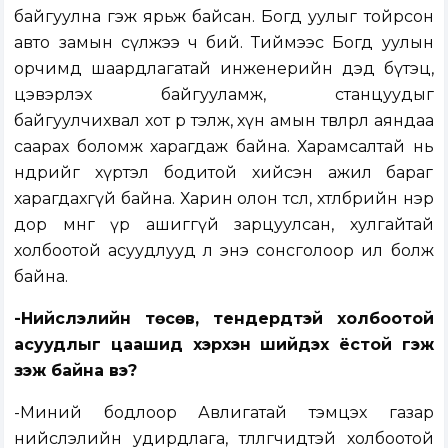
байгуулна гэж ярьж байсан. Богд уулыг тойрсон
авто замын сүлжээ ч бий. Тиймээс Богд уулын
орчимд шаардлагатай инженерийн дэд бүтэц,
цэвэрлэх байгууламж, станцуудыг
байгуулчихвал хот өөрөө тэлж, хүн амын төвлөрөл аяндаа
саарах боломж харагдаж байна. Харамсалтай нь
өнөөдрийг хүртэл бодитой хийсэн ажил бараг
харагдахгүй байна. Харин олон төсөл, хөтөлбөрийн нэр
дор мөнгө үр ашиггүй зарцуулсан, хулгайтай
холбоотой асуудлууд л энэ сонсголоор ил болж
байна.
-Нийслэлийн төсөв, тендерүүдтэй холбоотой
асуудлыг цаашид хэрхэн шийдэх ёстой гэж
үзэж байна вэ?
-Миний бодлоор Авлигатай тэмцэх газар
нийслэлийн удирдлага, төлөөлөгчидтэй холбоотой