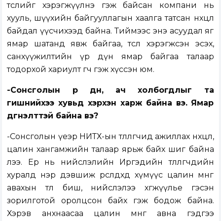
төслийг хэрэгжүүлнэ гэж байсан компани нь
хууль, шүүхийн байгууллагын хаалга татсан нөхцөл
байдал үүсчихээд байна. Тиймээс энэ асуудал яг
ямар шатанд явж байгаа, төсөл хэрэгжсэн эсэх,
санхүүжилтийн үр дүн ямар байгаа талаар
тодорхой хариулт өгөөч гэж хүссэн юм.
-Сонсголын үр дүн, ач холбогдлыг та
гишүүнийхээ хувьд хэрхэн харж байна вэ. Ямар
дүгнэлттэй байна вэ?
-Сонсголын үеэр НИТХ-ын төлөөлөгчид ажиллах нөхцөл,
цалин хангамжийн талаар ярьж байх шиг байна
лээ. Ер нь нийслэлийн Иргэдийн төлөөлөгчдийн
хуралд нэр дэвшиж өрсөлдөхдөө хүмүүс цалин мөнгө
авахын төлөө биш, нийслэлээ хөгжүүлье гэсэн
зорилготой оролцсон байх гэж бодож байна.
Хэрэв анхнаасаа цалин мөнгө авна гэдгээ