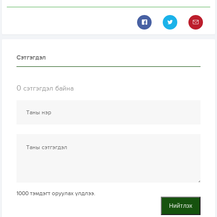
Сэтгэгдэл
0
сэтгэгдэл байна
1000
тэмдэгт оруулах үлдлээ.
Нийтлэх