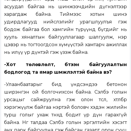
асуудал байгаа нь шинжээчдийн дүгнэлтээр
харагдаж байна. Тиймээс хотын шинэ
удирдлагууд нийслэлийг урагшлуулъя гэж
бодож байгаа бол хамгийн түрүүнд бүгдийг нь
хууль хяналтын байгууллагаар шалгуулж, нэр
цэвэр нь тогтоогдсон хүмүүстэй хамтарч ажиллах
нь илүү үр дүнтэй гэж үзэж байна.
-Хот төлөвлөлт, бүтээн байгуулалтын
бодлогод та ямар шүүмжлэлтэй байна вэ?
-Улаанбаатарыг бид үндсэндээ бетонон
ширэнгэн ой болгочихсон байна. Сэлбэ голын
урсацыг сайжруулна гэж олон төсөл, хөтөлбөр
хэрэгжүүлж байгаа нэртэй боловч хэдэн жилийн
турш голыг ухаж төнхөөд бодит үр дүн гарахгүй
байна. Нөгөө талдаа Сэлбэ голын эргэлтийн хэсэгт
анх парк байгуулна гэж байсан газарт орон сууц