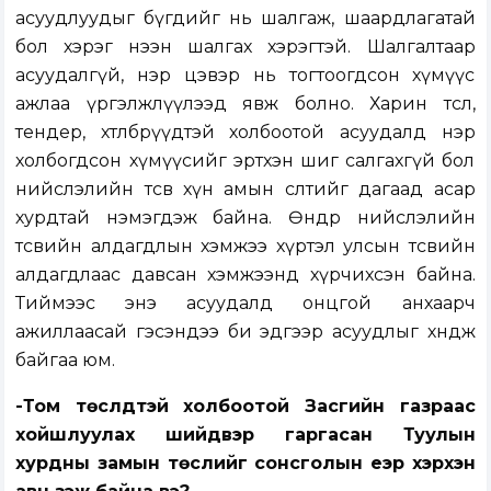
асуудлуудыг бүгдийг нь шалгаж, шаардлагатай
бол хэрэг нээн шалгах хэрэгтэй. Шалгалтаар
асуудалгүй, нэр цэвэр нь тогтоогдсон хүмүүс
ажлаа үргэлжлүүлээд явж болно. Харин төсөл,
тендер, хөтөлбөрүүдтэй холбоотой асуудалд нэр
холбогдсон хүмүүсийг эртхэн шиг салгахгүй бол
нийслэлийн төсөв хүн амын өсөлтийг дагаад асар
хурдтай нэмэгдэж байна. Өнөөдөр нийслэлийн
төсвийн алдагдлын хэмжээ хүртэл улсын төсвийн
алдагдлаас давсан хэмжээнд хүрчихсэн байна.
Тиймээс энэ асуудалд онцгой анхаарч
ажиллаасай гэсэндээ би эдгээр асуудлыг хөндөж
байгаа юм.
-Том төслүүдтэй холбоотой Засгийн газраас
хойшлуулах шийдвэр гаргасан Туулын
хурдны замын төслийг сонсголын үеэр хэрхэн