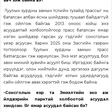
авч үзэж байна вэ?
-Туулын хурдны замын төслийн тухайд трассыг нь
баталсан албан ёсны шийдвэр, тушаал байдаггүй
гэж ойлгож байгаа. 2013 оноос хойш энэ
асуудалтай холбоотойгоор трасс баталсан ямар
нэгэн шийдвэр гарсан уу гэдгийг сонсголын
үеэр асуусан. Харин 2025 оны Засгийн газрын
тогтоолоор Туулын хурдны замын трасс
батлагдсан гэж хариулсан. Энэ мэт асуултууд бол
зөвхөн миний хувийн асуулт биш. Иргэдээс байнга
ирүүлдэг, олон нийтийн дунд эргэлзээ дагуулж
байгаа асуудлууд гэдгийг хотын удирдлагууд
сайн ойлгож авах хэрэгтэй гэж бодож байна.
-Сонсголын үеэр та Эмээлтийн эко аж
үйлдвэрийн парктай холбоотой асуудал
хөндсөн. Яг ямар асуудал байсан бэ?