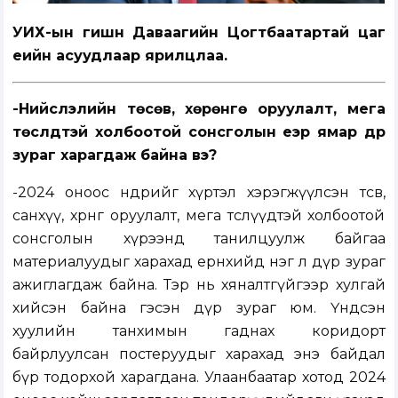
УИХ-ын гишүүн Даваагийн Цогтбаатартай цаг
үеийн асуудлаар ярилцлаа.
-Нийслэлийн төсөв, хөрөнгө оруулалт, мега
төслүүдтэй холбоотой сонсголын үеэр ямар дүр
зураг харагдаж байна вэ?
-2024 оноос өнөөдрийг хүртэл хэрэгжүүлсэн төсөв,
санхүү, хөрөнгө оруулалт, мега төслүүдтэй холбоотой
сонсголын хүрээнд танилцуулж байгаа
материалуудыг харахад ерөнхийдөө нэг л дүр зураг
ажиглагдаж байна. Тэр нь хяналтгүйгээр хулгай
хийсэн байна гэсэн дүр зураг юм. Үндсэн
хуулийн танхимын гаднах коридорт
байрлуулсан постеруудыг харахад энэ байдал
бүр тодорхой харагдана. Улаанбаатар хотод 2024