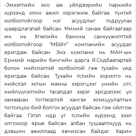
-Эмээлтийн эко аж үйлдвэрийн паркийн
хүрээнд олон ажил хэрэгжиж байгаа. Үүнтэй
холбоотойгоор нэг асуудлыг тодруулах
шаардлагатай байсан. Миний санаж байгаагаар
өмнө нь Хөгжлийн банкны санхүүжилттэй
холбоотойгоор “МБӨҮ” компанийн асуудал
яригдаж байсан. Энэ компани нь МАН-ын
Ерөнхий нарийн бичгийн дарга Я.Содбаатартай
болон нийслэлтэй холбоотой гэж тухайн үед
яригдаж байсан. Тухайн төслийн зорилго нь
нийслэл хотын махны хэрэгцээг үнийн өсөлт,
нийлүүлэлтийн тасалдал зэрэг эрсдэлээс үл
хамааран тогтвортой хангах зохицуулалтын
тогтолцоо бий болгох асуудал байсан гэж ойлгож
байгаа. Гэтэл өнөөдөр уг төслийн хүрээнд зээл
олгохоор ярьж байсан албан тушаалтнууд нь
дэвшин ажиллаад явчихсан байдаг. Харин