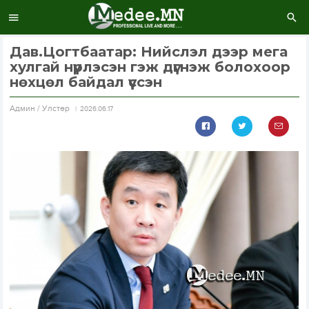
Дав.Цогтбаатар: Нийслэл дээр мега
хулгай нүүрлэсэн гэж дүгнэж болохоор
нөхцөл байдал үүссэн
Aдмин / Улстөр
2026.06.17