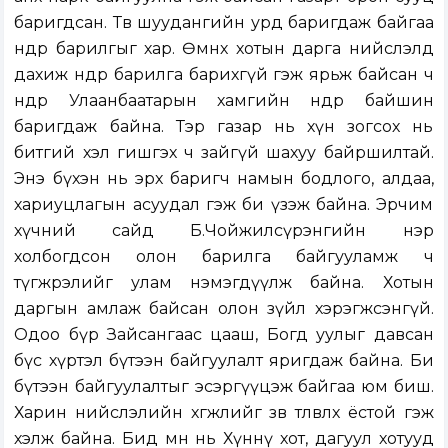
баригдсан. Төв шуудангийн урд баригдаж байгаа
өндөр барилгыг хар. Өмнөх хотын дарга нийслэлд
дахиж өндөр барилга барихгүй гэж ярьж байсан ч
өнөөдөр Улаанбаатарын хамгийн өндөр байшин
баригдаж байна. Тэр газар нь хүн зогсох нь
битгий хэл гишгэх ч зайгүй шахуу байршилтай.
Энэ бүхэн нь эрх баригч намын бодлого, алдаа,
хариуцлагын асуудал гэж би үзэж байна. Эрчим
хүчний сайд Б.Чойжилсүрэнгийн нэр
холбогдсон олон барилга байгууламж ч
түгжрэлийг улам нэмэгдүүлж байна. Хотын
даргын амлаж байсан олон зүйл хэрэгжсэнгүй.
Одоо бүр Зайсангаас цааш, Богд уулыг давсан
бүс хүртэл бүтээн байгуулалт яригдаж байна. Би
бүтээн байгуулалтыг эсэргүүцэж байгаа юм биш.
Харин нийслэлийн хөгжлийг зөв төлөвлөх ёстой гэж
хэлж байна. Бид өмнө нь Хүннү хот, дагуул хотууд