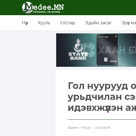
Нүүр
Хууль
Улстөр
Эдийн засаг
Эрүүл м
Гол нуурууд
урьдчилан сэ
идэвхжүүлэн 
Aдмин / Нүүр
2026.06.16