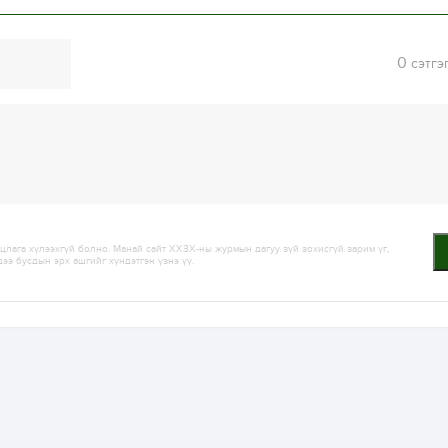
0
сэтгэ
лага хүлээхгүй болно. Манай сайт ХХЗХ-ны журмын дагуу зүй зохисгүй зарим үг,
дээ бусдын эрх ашгийг хүндэтгэн үзнэ үү.