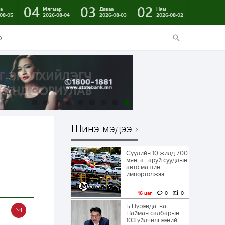
04
03
02
а
Мягмар
Даваа
Ням
08-05
2026-08-04
2026-08-03
2026-08-02
э
Шинэ мэдээ
Сүүлийн 10 жилд 700
мянга гаруй суудлын
авто машин
импортолжээ
16 цаг
0
0
Б.Пүрэвдагва:
Найман салбарын
103 үйлчилгээний