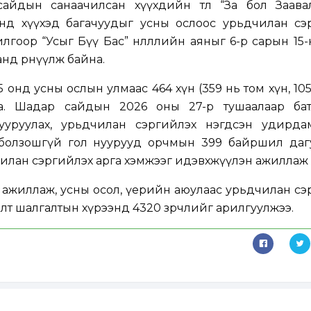
айдын санаачилсан хүүхдийн төлөө “За бол Заава
ээнд хүүхэд багачуудыг усны ослоос урьдчилан сэ
гоор “Усыг Бүү Бас” нөлөөллийн аяныг 6-р сарын 15-
анд өрнүүлж байна.
онд усны ослын улмаас 464 хүн (359 нь том хүн, 105
а. Шадар сайдын 2026 оны 27-р тушаалаар бат
ууруулах, урьдчилан сэргийлэх нэгдсэн удирда
болзошгүй гол нуурууд орчмын 399 байршил даг
илан сэргийлэх арга хэмжээг идэвхжүүлэн ажиллаж 
гүүл ажиллаж, усны осол, үерийн аюулаас урьдчилан сэ
лт шалгалтын хүрээнд 4320 зөрчлийг арилгуулжээ.