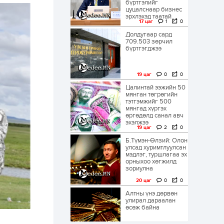
бүртгэлийг
цуцалснаар бизнес
эрхлэхэд таатай...
17 цаг
1
0
Долдугаар сард
709.503 зөрчил
бүртгэгджээ
19 цаг
0
0
Цалинтай ээжийн 50
мянган төгрөгийн
тэтгэмжийг 500
мянгад хүргэх
өргөдөлд санал авч
эхэлжээ
19 цаг
2
0
Б.Түмэн-Өлзий: Олон
улсад хуримтлуулсан
мэдлэг, туршлагаа эх
орныхоо хөгжилд
зориулна
20 цаг
0
0
Алтны үнэ дөрвөн
улирал дараалан
өсөж байна