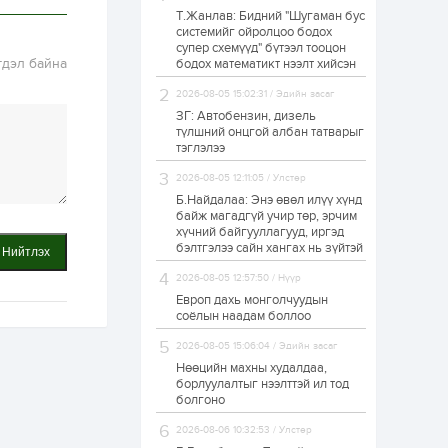
Т.Жанлав: Бидний "Шугаман бус
Н.Номтойбаяр:
системийг ойролцоо бодох
Аймгуудад
супер схемүүд" бүтээл тооцон
тулгамдаж буй
гдэл байна
асуудлуудыг долоо
бодох математикт нээлт хийсэн
хоног бүр Засгийн
газрын...
2026-08-05 15:02:31 / Эдийн засаг
1 өдөр
0
0
ЗГ: Автобензин, дизель
УИХ-ын дарга
түлшний онцгой албан татварыг
С.Бямбацогт төрийг
тэглэлээ
төлөөлөн Сутай
хайрхны тэнгэрийг
2026-08-05 12:11:05 / Улстөр
тахих төрийн
тахилгад оролцлоо
Б.Найдалаа: Энэ өвөл илүү хүнд
1 өдөр
3
0
байж магадгүй учир төр, эрчим
хүчний байгууллагууд, иргэд
“Хотын дарга сонсож
байна” 150150 тусгай
бэлтгэлээ сайн хангах нь зүйтэй
Нийтлэх
дугаарыг
наймдугаар сарын
2026-08-05 12:57:50 / Нүүр
14-нөөс ажиллуулж...
Европ дахь монголчуудын
1 өдөр
0
0
соёлын наадам боллоо
“Чингис хаан” олон
2026-08-05 15:06:04 / Эдийн засаг
улсын нисэх буудал
руу нийтийн тээврийн
Нөөцийн махны худалдаа,
автобус 24 цагаар
борлуулалтыг нээлттэй ил тод
үйлчилж байна
болгоно
1 өдөр
1
0
2026-08-06 10:32:53 / Улстөр
Нийслэлийн