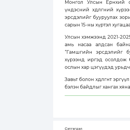
Монгол Улсын Ерөнхий с
үндэсний хөдөлгөөний хүр
эрсдэлийг бууруулах зорил
сарын 15-ны хүртэл хугаца
Улсын хэмжээнд 2021-2025 
амь насаа алдсан байн
“Гамшгийн эрсдэлийг б
хүрээнд иргэд осолдож 
ослын хар цэгүүдэд урьдч
Завьт болон хөдөлгөөнт эр
бэлэн байдлыг хангах хяна
Сэтгэгдэл