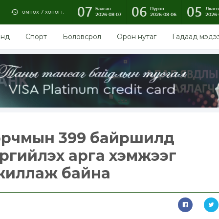
07
06
05
Баасан
Пүрэв
Лхагв
өмнөх 7 хоногт:
2026-08-07
2026-08-06
2026-
энд
Спорт
Боловсрол
Орон нутаг
Гадаад мэдэ
 орчмын 399 байршилд
ргийлэх арга хэмжээг
ажиллаж байна