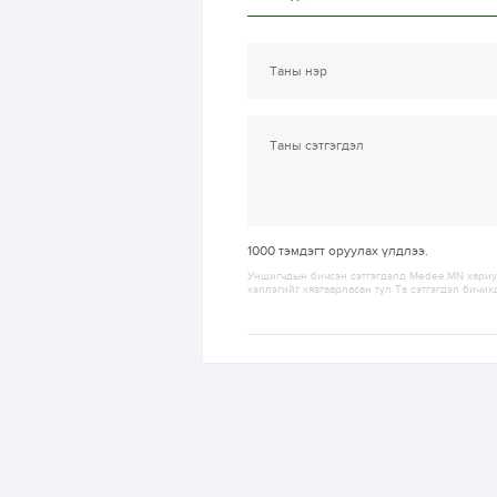
1000
тэмдэгт оруулах үлдлээ.
Уншигчдын бичсэн сэтгэгдэлд Medee.MN хариуц
хэллэгийг хязгаарласан тул Та сэтгэгдэл бичих