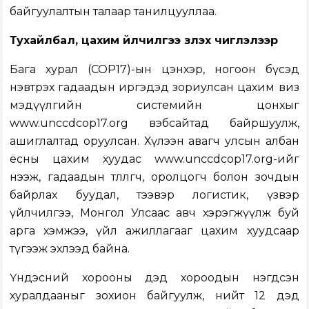
байгуулалтын талаар танилцууллаа.
Тухайлбал, цахим үйлчилгээ үзүүлэх чиглэлээр
Бага хурал (COP17)-ын цэнхэр, ногоон бүсэд
нэвтрэх гадаадын иргэдэд зориулсан цахим виз
мэдүүлгийн системийн цонхыг
www.unccdcop17.org вэбсайтад байршуулж,
ашиглалтад оруулсан. Хүлээн авагч улсын албан
ёсны цахим хуудас www.unccdcop17.org-ийг
нээж, гадаадын төлөөлөгч, оролцогч болон зочдын
байрлах буудал, тээвэр логистик, үзвэр
үйлчилгээ, Монгол Улсаас авч хэрэгжүүлж буй
арга хэмжээ, үйл ажиллагааг цахим хуудсаар
түгээж эхлээд байна.
Үндэсний хорооны дэд хороодын нэгдсэн
хуралдааныг зохион байгуулж, нийт 12 дэд