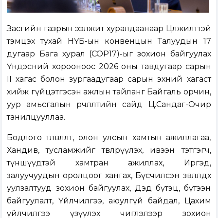
Засгийн газрын ээлжит хуралдаанаар Цөлжилттэй
тэмцэх тухай НҮБ-ын конвенцын Талуудын 17
дугаар Бага хурал (COP17)-ыг зохион байгуулах
Үндэсний хорооноос 2026 оны тавдугаар сарын
II хагас болон зургаадугаар сарын эхний хагаст
хийж гүйцэтгэсэн ажлын тайланг Байгаль орчин,
уур амьсгалын өөрчлөлтийн сайд Ц.Сандаг-Очир
танилцууллаа.
Бодлого төлөвлөлт, олон улсын хамтын ажиллагаа,
Хандив, тусламжийг төвлөрүүлэх, ивээн тэтгэгч,
түншүүдтэй хамтран ажиллах, Иргэд,
залуучуудын оролцоог хангах, Бүсчилсэн зөвлөлдөх
уулзалтууд зохион байгуулах, Дэд бүтэц, бүтээн
байгуулалт, Үйлчилгээ, аюулгүй байдал, Цахим
үйлчилгээ үзүүлэх чиглэлээр зохион