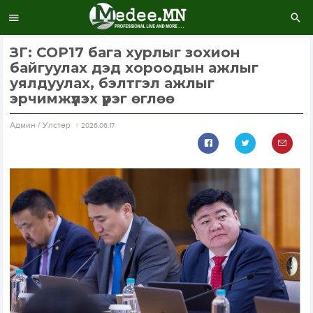
ЗГ: COP17 бага хурлыг зохион
байгуулах дэд хороодын ажлыг
уялдуулах, бэлтгэл ажлыг
эрчимжүүлэх үүрэг өглөө
Aдмин / Улстөр
2026.06.17