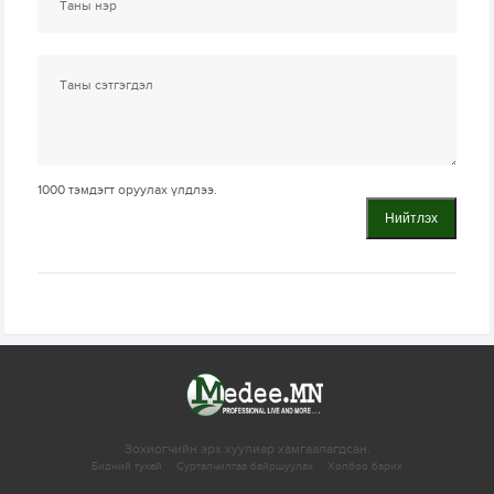
1000
тэмдэгт оруулах үлдлээ.
Нийтлэх
Зохиогчийн эрх хуулиар хамгаалагдсан.
Бидний тухай
Сурталчилгаа байршуулах
Холбоо барих