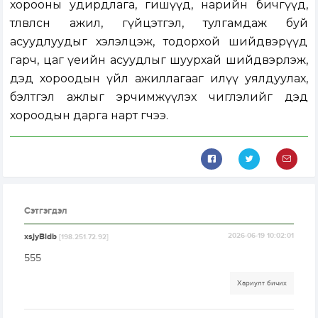
хорооны удирдлага, гишүүд, нарийн бичгүүд,
төлөвлөсөн ажил, гүйцэтгэл, тулгамдаж буй
асуудлуудыг хэлэлцэж, тодорхой шийдвэрүүд
гарч, цаг үеийн асуудлыг шуурхай шийдвэрлэж,
дэд хороодын үйл ажиллагааг илүү уялдуулах,
бэлтгэл ажлыг эрчимжүүлэх чиглэлийг дэд
хороодын дарга нарт өгчээ.
Сэтгэгдэл
xsjyBldb
2026-06-19 10:02:01
[198.251.72.92]
555
Хариулт бичих