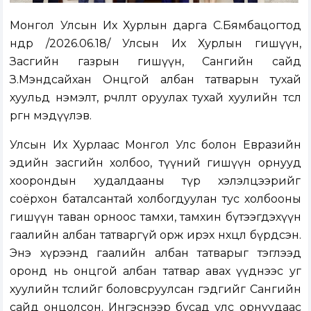
Монгол Улсын Их Хурлын дарга С.Бямбацогтод
өнөөдөр /2026.06.18/ Улсын Их Хурлын гишүүн,
Засгийн газрын гишүүн, Сангийн сайд
З.Мэндсайхан Онцгой албан татварын тухай
хуульд нэмэлт, өөрчлөлт оруулах тухай хуулийн төсөл
өргөн мэдүүлэв.
Улсын Их Хурлаас Монгол Улс болон Евразийн
эдийн засгийн холбоо, түүний гишүүн орнууд
хоорондын худалдааны түр хэлэлцээрийг
соёрхон баталсантай холбогдуулан тус холбооны
гишүүн таван орноос тамхи, тамхин бүтээгдэхүүн
гаалийн албан татваргүй орж ирэх нөхцөл бүрдсэн.
Энэ хүрээнд гаалийн албан татварыг тэглээд
оронд нь онцгой албан татвар авах үүднээс уг
хуулийн төслийг боловсруулсан гэдгийг Сангийн
сайд онцолсон. Ингэснээр бусад улс орнуудаас