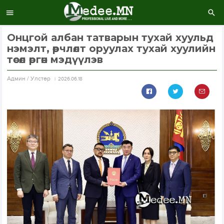
Онцгой албан татварын тухай хуульд
нэмэлт, өөрчлөлт оруулах тухай хуулийн
төсөл өргөн мэдүүлэв
Aдмин / Улстөр
2026.06.18