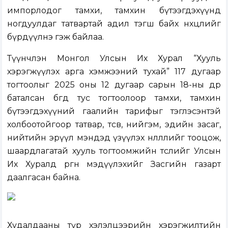
импорлодог тамхи, тамхин бүтээгдэхүүнд
ногдуулдаг татвартай адил тэгш байх нөхцөлийг
бүрдүүлнэ гэж байлаа.
Түүнчлэн Монгол Улсын Их Хурал “Хууль
хэрэгжүүлэх арга хэмжээний тухай” 117 дугаар
тогтоолыг 2025 оны 12 дугаар сарын 18-ны өдөр
баталсан бөгөөд тус тогтоолоор тамхи, тамхин
бүтээгдэхүүний гаалийн тарифыг тэглэсэнтэй
холбоотойгоор татвар, төсөв, нийгэм, эдийн засаг,
нийтийн эрүүл мэндэд үзүүлэх нөлөөллийг тооцож,
шаардлагатай хууль тогтоомжийн төслийг Улсын
Их Хуралд өргөн мэдүүлэхийг Засгийн газарт
даалгасан байна.
Худалдааны түр хэлэлцээрийн хэрэгжилтийн