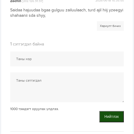
Zochin
2026-06-18 15:35:55
[202.126.91.97]
Saidaa hajuudaa bgaa gulguu zailuulaach, turd ajil hiij yzeegyi
shahaanii sda shyy,
Хариулт бичих
1
сэтгэгдэл байна
1000
тэмдэгт оруулах үлдлээ.
Нийтлэх