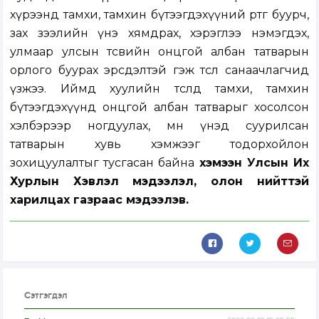
хүрээнд тамхи, тамхин бүтээгдэхүүний өртөг буурч,
зах зээлийн үнэ хямдрах, хэрэглээ нэмэгдэх,
улмаар улсын төсвийн онцгой албан татварын
орлого буурах эрсдэлтэй гэж төсөл санаачлагчид
үзжээ. Иймд хуулийн төсөлд тамхи, тамхин
бүтээгдэхүүнд онцгой албан татварыг хосолсон
хэлбэрээр ногдуулах, мөн үнэд суурилсан
татварын хувь хэмжээг тодорхойлон
зохицуулалтыг тусгасан байна
хэмээн Улсын Их
Хурлын Хэвлэл мэдээлэл, олон нийттэй
харилцах газраас мэдээлэв.
Сэтгэгдэл