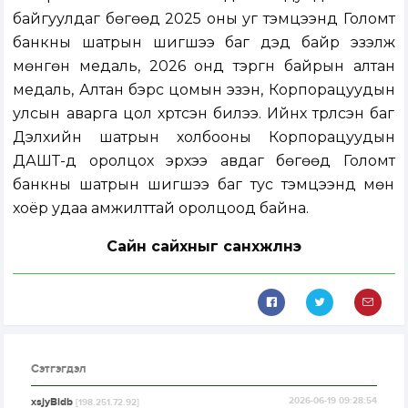
байгуулдаг бөгөөд 2025 оны уг тэмцээнд Голомт
банкны шатрын шигшээ баг дэд байр эзэлж
мөнгөн медаль, 2026 онд тэргүүн байрын алтан
медаль, Алтан бэрс цомын эзэн, Корпорацуудын
улсын аварга цол хүртсэн билээ. Ийнхүү түрүүлсэн баг
Дэлхийн шатрын холбооны Корпорацуудын
ДАШТ-д оролцох эрхээ авдаг бөгөөд Голомт
банкны шатрын шигшээ баг тус тэмцээнд мөн
хоёр удаа амжилттай оролцоод байна.
Сайн сайхныг санхүүжүүлнэ
Сэтгэгдэл
xsjyBldb
2026-06-19 09:28:54
[198.251.72.92]