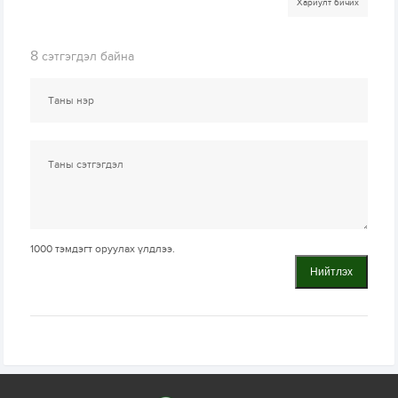
Хариулт бичих
8
сэтгэгдэл байна
1000
тэмдэгт оруулах үлдлээ.
Нийтлэх