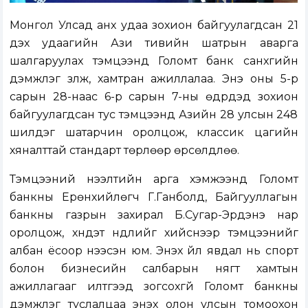
Монгол Улсад анх удаа зохион байгуулагдсан 21
дэх удаагийн Ази тивийн шатрын аварга
шалгаруулах тэмцээнд Голомт банк санхүүгийн
дэмжлэг үзүүлж, хамтран ажиллалаа. Энэ оны 5-р
сарын 28-наас 6-р сарын 7-ны өдрүүдэд зохион
байгуулагдсан тус тэмцээнд Азийн 28 улсын 248
шилдэг шатарчин оролцож, классик цагийн
хяналттай стандарт төрлөөр өрсөлдлөө.
Тэмцээний нээлтийн арга хэмжээнд Голомт
банкны Ерөнхийлөгч Г.Ганболд, Байгууллагын
банкны газрын захирал Б.Сугар-Эрдэнэ нар
оролцож, хүндэт нүүдлийг хийснээр тэмцээнийг
албан ёсоор нээсэн юм. Энэхүү үйл явдал нь спорт
болон бизнесийн салбарын нягт хамтын
ажиллагааг илтгээд зогсохгүй Голомт банкны
дэмжлэг туслалцаа энэхүү олон улсын томоохон