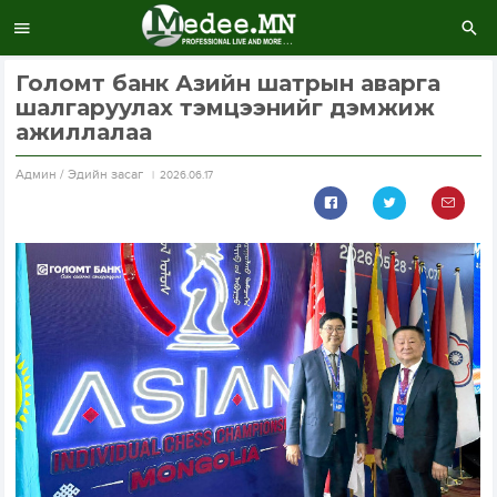
Голомт банк Азийн шатрын аварга
шалгаруулах тэмцээнийг дэмжиж
ажиллалаа
Aдмин / Эдийн засаг
2026.06.17