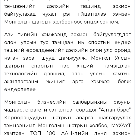
тэмцээнийг дэлхийн түвшинд зохион
байгуулахад чухал үүрэг гүйцэтгэлээ хэмээн
Монголын шатрын холбооноос онцолсон юм.
Ази тивийн хэмжээнд зохион байгуулагддаг
олон улсын тус тэмцээн нь спортын өндөр
түвшний өрсөлдөөнийг дэлхийн олон улс оронд
нэгэн зэрэг шууд дамжуулж, Монгол Улсын
шатрын спортын нэр хүндийг нэмэгдүүлэн
технологийн дэвшил, олон улсын хамтын
ажиллагааны жишиг арга хэмжээ болж
өндөрлөлөө.
Монголын бизнесийн салбарынхны оюуны
чадвар, стратеги сэтгэлгээг сорьдог “Алтан бэрс”
Корпорацуудын шатрын аварга шалгаруулах
тэмцээнийг Монголын шатрын холбоо, МҮХАҮТ
хамтран ТОП 100 ААН-үүдийн дунд зохион