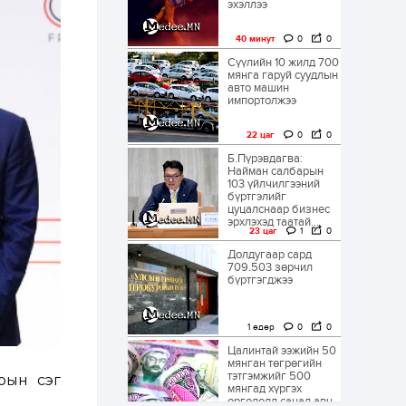
эхэллээ
40 минут
0
0
Сүүлийн 10 жилд 700
мянга гаруй суудлын
авто машин
импортолжээ
22 цаг
0
0
Б.Пүрэвдагва:
Найман салбарын
103 үйлчилгээний
бүртгэлийг
цуцалснаар бизнес
эрхлэхэд таатай...
23 цаг
1
0
Долдугаар сард
709.503 зөрчил
бүртгэгджээ
1 өдөр
0
0
Цалинтай ээжийн 50
мянган төгрөгийн
тэтгэмжийг 500
ын үсэг
мянгад хүргэх
өргөдөлд санал авч