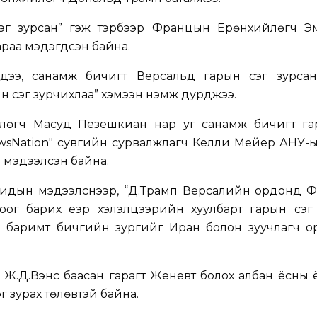
сэг зурсан” гэж тэрбээр Францын Ерөнхийлөгч Э
раа мэдэгдсэн байна.
эхдээ, санамж бичигт Версальд гарын үсэг зурсан
н үсэг зурчихлаа” хэмээн нэмж дурджээ.
лөгч Масуд Пезешкиан нар уг санамж бичигт гар
ewsNation" сувгийн сурвалжлагч Келли Мейер АНУ-
н мэдээлсэн байна.
 Равидын мэдээлснээр, “Д.Трамп Версалийн ордонд
ог барих үеэр хэлэлцээрийн хуулбарт гарын үсэг 
ан баримт бичгийн зургийг Иран болон зуучлагч о
Ж.Д.Вэнс баасан гарагт Женевт болох албан ёсны 
эг зурах төлөвтэй байна.