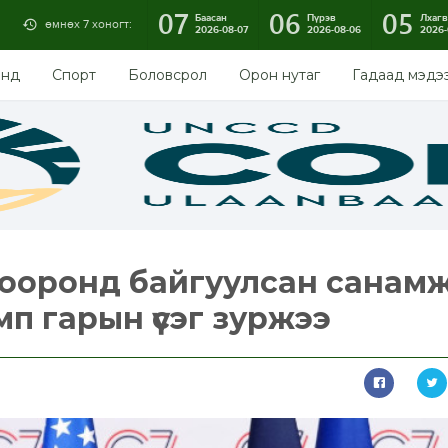
07
06
05
Баасан
Пүрэв
Лхагв
өмнөх 7 хоногт:
2026-08-07
2026-08-06
2026-
энд
Спорт
Боловсрол
Орон нутаг
Гадаад мэдэ
хооронд байгуулсан санам
мп гарын үсэг зуржээ