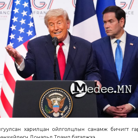
гуулсан харилцан ойлголцлын санамж бичигт гар
рөнхийлөгч Дональд Трамп баталжээ.