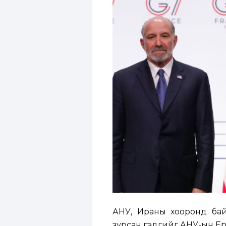
АНУ, Ираны хооронд бай
зурсан гэдгийг АНУ-ын Е