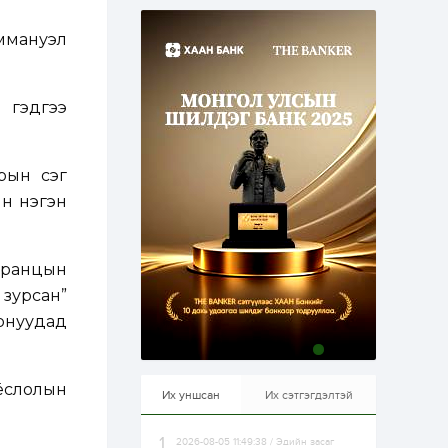
эхэлжээ
1 өдөр
2
0
ммануэл
Б.Түмэн-Өлзий: Олон
улсад хуримтлуулсан
мэдлэг, туршлагаа эх
орныхоо хөгжилд
зориулна
 гэдгээ
1 өдөр
0
0
Алтны үнэ дөрвөн
улирал дараалан
ын үсэг
өсөж байна
ын нэгэн
1 өдөр
0
0
Худалдагч
 Францын
Н.Амарзаяа:
Дэлгүүрийн 32
зурсан”
хуудастай өрийн
дэвтэр долоо хоногт
рнуудад
л дүүрдэг
1 өдөр
0
0
Б.Хулан дэлхийн
аварга боллоо
ёслолын
Их уншсан
Их сэтгэгдэлтэй
2026-08-05 11:49:38 / Эдийн засаг
1 өдөр
0
0