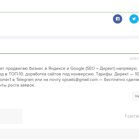
2026-0
лет продвигаю бизнес в Яндексе и Google (SEO + Директ) напрямую,
од в ТОП-10, доработка сайтов под конверсию. Тарифы: Директ — 10
mer1 в Telegram или на почту spsaits@gmail.com — бесплатно сдел
нты роста заявок.
Ха
1
сэтгэ