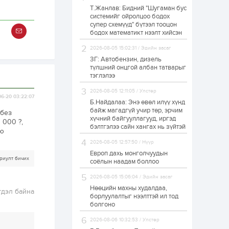
Т.Жанлав: Бидний "Шугаман бус
Р.Даваадорж: Энэ
системийг ойролцоо бодох
намрын экспортын
супер схемүүд" бүтээл тооцон
орлого Монголд
боломж олгож болох
бодох математикт нээлт хийсэн
юм
2026-08-05 15:02:31 / Эдийн засаг
1 өдөр
0
2
ЗГ: Автобензин, дизель
Автомашины улсын
түлшний онцгой албан татварыг
дугаар сондгой
тэглэлээ
тоогоор төгссөн бол
өнөөдөр шатахуун
2026-08-05 12:11:05 / Улстөр
авна
6-20 03:22:07
Б.Найдалаа: Энэ өвөл илүү хүнд
1 өдөр
0
0
байж магадгүй учир төр, эрчим
 без
хүчний байгууллагууд, иргэд
Н.Номтойбаяр:
 000 ?,
Аймгуудад
бэлтгэлээ сайн хангах нь зүйтэй
аю
тулгамдаж буй
асуудлуудыг долоо
2026-08-05 12:57:50 / Нүүр
хоног бүр Засгийн
Европ дахь монголчуудын
газрын...
риулт бичих
1 өдөр
0
0
соёлын наадам боллоо
УИХ-ын дарга
2026-08-05 15:06:04 / Эдийн засаг
С.Бямбацогт төрийг
төлөөлөн Сутай
Нөөцийн махны худалдаа,
гдэл байна
хайрхны тэнгэрийг
борлуулалтыг нээлттэй ил тод
тахих төрийн
болгоно
тахилгад оролцлоо
1 өдөр
4
0
2026-08-06 10:32:53 / Улстөр
“Хотын дарга сонсож