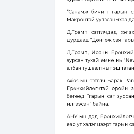
“Санамж бичигт гарын ү
Макронтай уулзсаныхаа да
Д.Трамп сэтгүүлчдэд хэл
дурдаад “Дөнгөж сая гары
Д.Трамп, Ираны Ерөнхий
зурсан тухай өмнө нь "N
албан тушаалтныг эш тата
Axios-ын сэтгүүлч Барак
Ерөнхийлөгчтэй оройн зо
бөгөөд “гарын үсэг зурс
илгээсэн” байна.
АНУ-ын дэд Ерөнхийлөгч 
үеэр уг хэлэлцээрт гарын үс