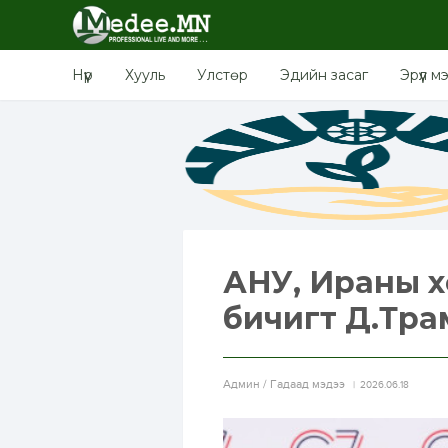
Нүүр
Хууль
Улстөр
Эдийн засаг
Эрүүл м
АНУ, Ираны 
бичигт Д.Тра
Aдмин / Гадаад мэдээ
2026.06.18