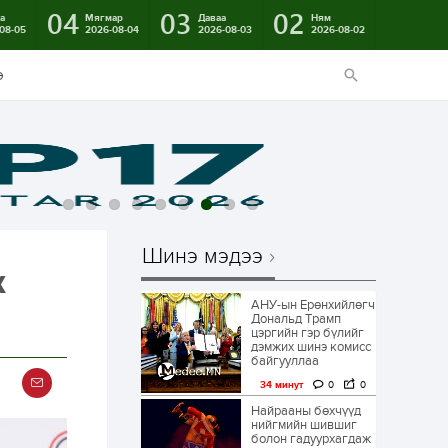
04
03
02
а
Мягмар
Даваа
Ням
08-05
2026-08-04
2026-08-03
2026-08-02
э
Шинэ мэдээ
ж
АНУ-ын Ерөнхийлөгч
Дональд Трамп
цэргийн гэр бүлийг
дэмжих шинэ комисс
байгууллаа
34 минут
0
0
Найрааны бөхчүүд
нийгмийн шившиг
болон гадуурхагдаж