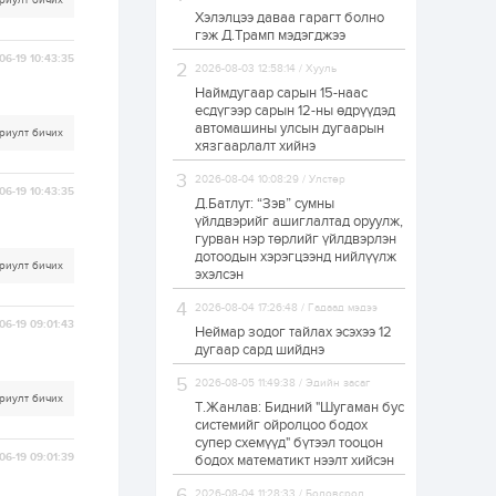
риулт бичих
Хэлэлцээ даваа гарагт болно
Т.Жанлав: Бидний
гэж Д.Трамп мэдэгджээ
"Шугаман бус
системийг ойролцоо
06-19 10:43:35
бодох супер схемүүд"
2026-08-03 12:58:14 / Хууль
бүтээл тооцон
Наймдугаар сарын 15-наас
бодох...
есдүгээр сарын 12-ны өдрүүдэд
22 цаг
3
3
автомашины улсын дугаарын
риулт бичих
С.Бямбацогт:
хязгаарлалт хийнэ
Хэлэлцүүлгээс илүү
хэрэгжилт,
2026-08-04 10:08:29 / Улстөр
амлалтаас илүү
06-19 10:43:35
бодит үр дүн чухал
Д.Батлут: “Зэв” сумны
үйлдвэрийг ашиглалтад оруулж,
1 өдөр
0
0
гурван нэр төрлийг үйлдвэрлэн
дотоодын хэрэгцээнд нийлүүлж
Неймар зодог тайлах
риулт бичих
эсэхээ 12 дугаар сард
эхэлсэн
шийднэ
2026-08-04 17:26:48 / Гадаад мэдээ
06-19 09:01:43
Неймар зодог тайлах эсэхээ 12
1 өдөр
0
3
дугаар сард шийднэ
Нийслэлийн 30
2026-08-05 11:49:38 / Эдийн засаг
дугаар сургуулийг 10
риулт бичих
дугаар сарын 1-нд
Т.Жанлав: Бидний "Шугаман бус
ашиглалтад оруулна
системийг ойролцоо бодох
супер схемүүд" бүтээл тооцон
06-19 09:01:39
бодох математикт нээлт хийсэн
1 өдөр
0
0
Морингийн давааны
2026-08-04 11:28:33 / Боловсрол