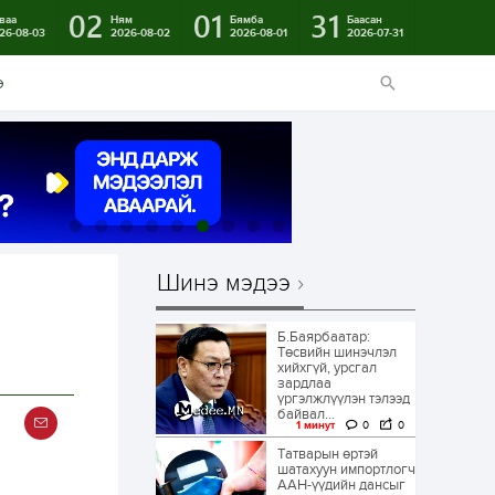
02
01
31
ваа
Ням
Бямба
Баасан
26-08-03
2026-08-02
2026-08-01
2026-07-31
э
Шинэ мэдээ
Б.Баярбаатар:
Төсвийн шинэчлэл
хийхгүй, урсгал
зардлаа
үргэлжлүүлэн тэлээд
байвал...
1 минут
0
0
Татварын өртэй
шатахуун импортлогч
ААН-үүдийн дансыг