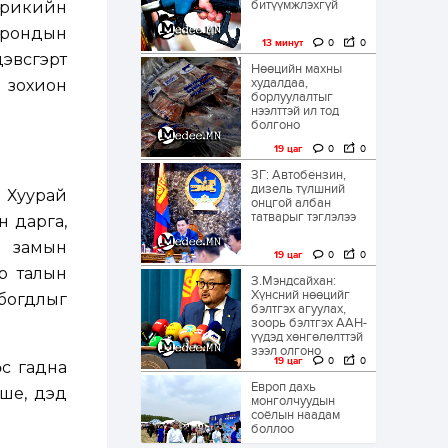
битүүмжлэхгүй
ерикийн
орондын
13 минут
0
0
дэвсгэрт
Нөөцийн махны
худалдаа,
д зохион
борлуулалтыг
нээлттэй ил тод
болгоно
19 цаг
0
0
ЗГ: Автобензин,
дизель түлшний
 Хуурай
онцгой албан
татварыг тэглэлээ
н дарга,
й замын
19 цаг
0
0
р талын
З.Мэндсайхан:
Хүнсний нөөцийг
богдлыг
бэлтгэх агуулах,
зоорь бэлтгэх ААН-
үүдэд хөнгөлөлттэй
зээл олгоно
19 цаг
0
0
өс гадна
Европ дахь
ше, дэд
монголчуудын
соёлын наадам
боллоо