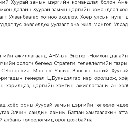
үчний Хуурай замын цэргийн командлал болон Ам
омхон далайн Хуурай замын цэргийн командлал хо
алт Улаанбаатар хотноо эхэллээ. Хоёр улсын нутаг 
гддаг тус зөвлөлдөх уулзалт энэ жил Монгол Улса
лтийн ажиллагаанд АНУ-ын Энэтхэг-Номхон далайн
чийн орлогч бөгөөд Стратеги, төлөвлөлтийн газры
.С.Корнелиа, Монгол Улсын Зэвсэгт хүчний Хуура
бригадын генерал Ц.Буяндэлгэр нар оролцож, хоё
ын харилцаа, цэргийн хамтын ажиллагааны ач хол
лтад хоёр орны Хуурай замын цэргийн төлөөлөгчдө
угаа Элчин сайдын яамны Батлан хамгаалахын атта
тэй албаны төлөөлөгчид оролцож байна.