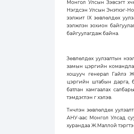
Монгол Улсын Зэвсэгт х
Нэгдсэн Улсын Энэтхэг-Н
ээлжит IX зөвлөлдөх уулз
ээлжлэн зохион байгуула
байгуулагдаж байна.
Зөвлөлдөх уулзалтын нээ
замын цэргийн командлаг
хошууч генерал Гайлз Ж
цэргийн штабын дарга, 
батлан хамгаалах салбар
тэмдэглэн үг хэлэв.
Түүнчлэн зөвлөлдөх уулза
АНУ-аас Монгол Улсад су
хурандаа Ж.Маллой тэргүү