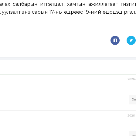
лах салбарын итгэлцэл, хамтын ажиллагааг гүнзгий
өх уулзалт энэ сарын 17-ны өдрөөс 19-ний өдрүүдэд үргэ
2026-
Ха
2026-