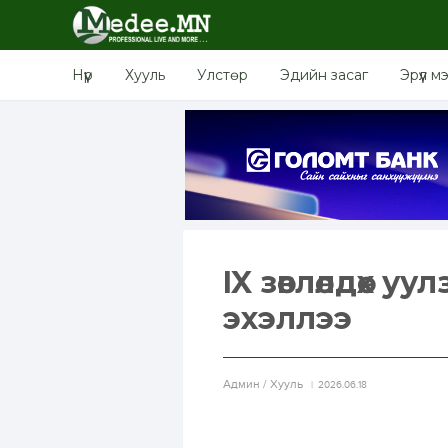
Нүүр
Хууль
Улстөр
Эдийн засаг
Эрүүл м
IX зөвлөлдөх 
эхэллээ
Aдмин / Хууль
2026.06.18