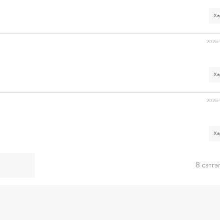
Ха
2026-
Ха
2026-
Ха
8
сэтгэ