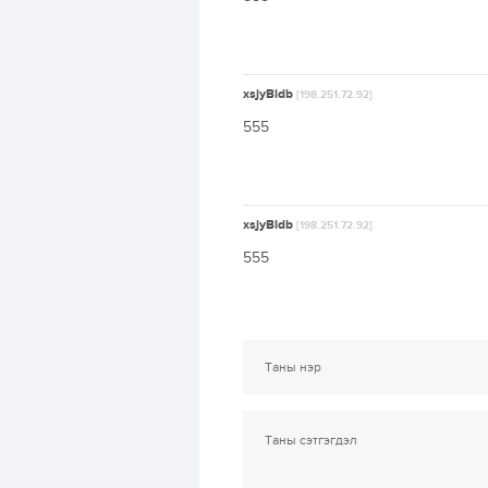
xsjyBldb
[198.251.72.92]
555
xsjyBldb
[198.251.72.92]
555