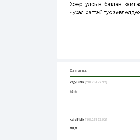
Хоёр улсын батлан хамгаа
чухал үүрэгтэй тус зөвлөлд
Сэтгэгдэл
xsjyBldb
[198.251.72.92]
555
xsjyBldb
[198.251.72.92]
555