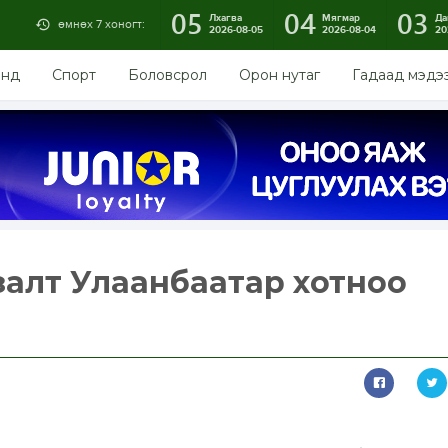
05
04
03
Лхагва
Мягмар
Да
өмнөх 7 хоногт:
2026-08-05
2026-08-04
20
энд
Спорт
Боловсрол
Орон нутаг
Гадаад мэдэ
уулзалт Улаанбаатар хотноо