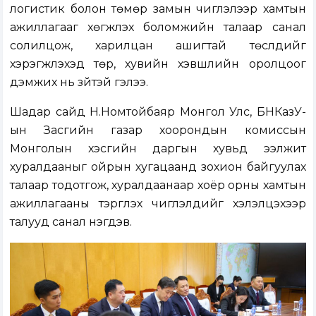
логистик болон төмөр замын чиглэлээр хамтын
ажиллагааг хөгжүүлэх боломжийн талаар санал
солилцож, харилцан ашигтай төслүүдийг
хэрэгжүүлэхэд төр, хувийн хэвшлийн оролцоог
дэмжих нь зүйтэй гэлээ.
Шадар сайд Н.Номтойбаяр Монгол Улс, БНКазУ-
ын Засгийн газар хоорондын комиссын
Монголын хэсгийн даргын хувьд ээлжит
хуралдааныг ойрын хугацаанд зохион байгуулах
талаар тодотгож, хуралдаанаар хоёр орны хамтын
ажиллагааны тэргүүлэх чиглэлүүдийг хэлэлцэхээр
талууд санал нэгдэв.