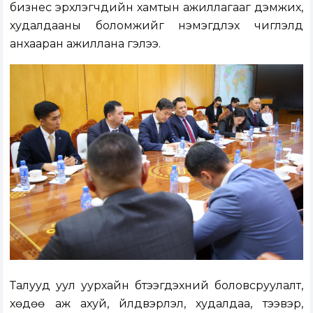
бизнес эрхлэгчдийн хамтын ажиллагааг дэмжих,
худалдааны боломжийг нэмэгдүүлэх чиглэлд
анхааран ажиллана гэлээ.
Талууд уул уурхайн бүтээгдэхүүний боловсруулалт,
хөдөө аж ахуй, үйлдвэрлэл, худалдаа, тээвэр,