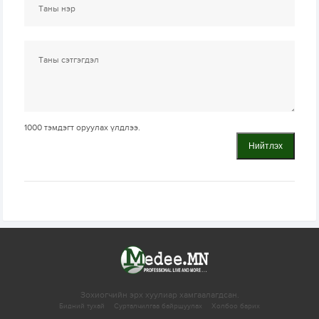
1000
тэмдэгт оруулах үлдлээ.
Нийтлэх
Зохиогчийн эрх хуулиар хамгаалагдсан.
Бидний тухай
Сурталчилгаа байршуулах
Холбоо барих