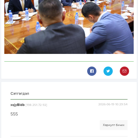
Сэтгэгдэл
xsjyBldb
2026-06-19 10:29:54
[198.251.72.92]
555
Хариулт бичих