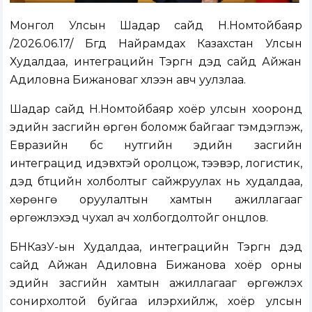
Монгол Улсын Шадар сайд Н.Номтойбаяр
/2026.06.17/ Бүгд Найрамдах Казахстан Улсын
Худалдаа, интеграцийн Тэргүүн дэд сайд Айжан
Адиловна Бижановаг хүлээн авч уулзлаа.
Шадар сайд Н.Номтойбаяр хоёр улсын хооронд
эдийн засгийн өргөн боломж байгааг тэмдэглэж,
Евразийн бүс нутгийн эдийн засгийн
интеграцид идэвхтэй оролцож, тээвэр, логистик,
дэд бүтцийн холболтыг сайжруулах нь худалдаа,
хөрөнгө оруулалтын хамтын ажиллагааг
өргөжүүлэхэд чухал ач холбогдолтойг онцлов.
БНКазУ-ын Худалдаа, интеграцийн Тэргүүн дэд
сайд Айжан Адиловна Бижанова хоёр орны
эдийн засгийн хамтын ажиллагааг өргөжүүлэх
сонирхолтой буйгаа илэрхийлж, хоёр улсын