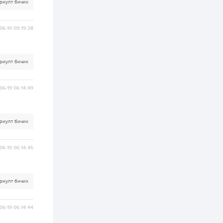
бүртгэл энэ сарын 10-
риулт бичих
нд эхэлнэ
2 өдөр
0
0
06-19 09:19:38
16 төрлийн эмийг нэг
эх үүсвэрээс
худалдан авах
журмыг баталлаа
риулт бичих
2 өдөр
0
0
06-19 06:14:49
Нэгдүгээр
хорооллын арын
замыг наймдугаар
сарын 6-ны 23:00
цагаас түр хааж,
риулт бичих
борооны ус...
2 өдөр
0
0
Б.Баярбаатар:
06-19 06:14:45
Төсвийн шинэчлэл
хийхгүй, урсгал
зардлаа
үргэлжлүүлэн тэлээд
байвал...
риулт бичих
2 өдөр
2
0
Татварын өртэй
шатахуун импортлогч
06-19 06:14:44
ААН-үүдийн дансыг
битүүмжлэхгүй