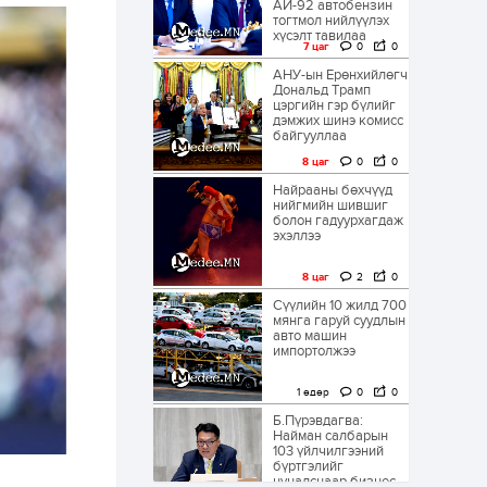
АИ-92 автобензин
тогтмол нийлүүлэх
хүсэлт тавилаа
7 цаг
0
0
АНУ-ын Ерөнхийлөгч
Дональд Трамп
цэргийн гэр бүлийг
дэмжих шинэ комисс
байгууллаа
8 цаг
0
0
Найрааны бөхчүүд
нийгмийн шившиг
болон гадуурхагдаж
эхэллээ
8 цаг
2
0
Сүүлийн 10 жилд 700
мянга гаруй суудлын
авто машин
импортолжээ
1 өдөр
0
0
Б.Пүрэвдагва:
Найман салбарын
103 үйлчилгээний
бүртгэлийг
цуцалснаар бизнес