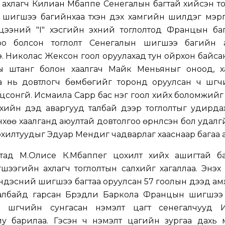
хлагч Килиан Мбаппе Сенегалын багтай хийсэн то
 шигшээ багийнхаа түүхэн дэх хамгийн шилдэг мэр
цээний "I" хэсгийн эхний тоглолтод Францын баг 
оо болсон тоглолт Сенегалын шигшээ багийн 
. Николас Жексон гоол оруулахад тун ойрхон байсан 
ы штанг болон хаалгач Майк Меньяныг оноод, х
а нь довтлогч бөмбөгийг торонд оруулсан ч шүүгч
ооцсонгүй. Исмаила Сарр бас нэг гоол хийх боломжийг
хийн дэд аваргууд талбай дээр тоглолтыг удирдаж
өө хаалганд аюултай довтолгоо өрнүүлсэн бол удалг
хилтуудыг Эдуар Мендиг чадварлаг хааснаар багаа а
утад М.Олисе К.Мбаппег цохилт хийх ашигтай б
эгийн ахлагч тоглолтын салхийг хагаллаа. Энэхүү
үндэсний шигшээ багтаа оруулсан 57 гоолын дээд а
с талбайд гарсан Брэдли Баркола Францын шигшээ
ол шүүгчийн сунгасан нэмэлт цагт сенегалчууд 
у барилаа. Гэсэн ч нэмэлт цагийн зургаа дахь 