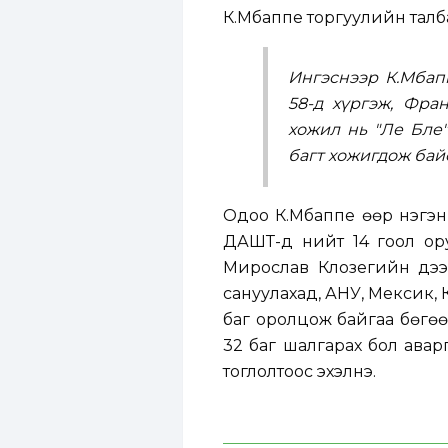
К.Мбаппе торгуулийн талб
Ингэснээр К.Мбап
58-д хүргэж, Фра
хожил нь "Ле Бле
багт хожигдож байс
Одоо К.Мбаппе өөр нэгэн 
ДАШТ-д нийт 14 гоол ору
Мирослав Клозегийн дээ
сануулахад, АНУ, Мексик,
баг оролцож байгаа бөгөө
32 баг шалгарах бол авар
тоглолтоос эхэлнэ.