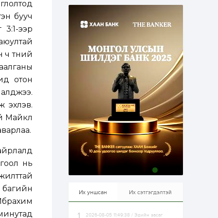
глолтод
эрхлэхэд таатай...
1 өдөр
1
0
гэн бууч
Долдугаар сард
3:1-ээр
709.503 зөрчил
бүртгэгджээ
аюултай
ч түүний
1 өдөр
0
0
аалганы
Цалинтай ээжийн 50
ид отон
мянган төгрөгийн
тэтгэмжийг 500
 алджээ.
мянгад хүргэх
өргөдөлд санал авч
 эхлэв.
эхэлжээ
1 өдөр
2
0
үй Майкл
Б.Түмэн-Өлзий: Олон
варлаа.
улсад хуримтлуулсан
мэдлэг, туршлагаа эх
орныхоо хөгжилд
айрлалд
зориулна
 гоол нь
1 өдөр
0
0
мжилттай
Алтны үнэ дөрвөн
улирал дараалан
 багийн
өсөж байна
Их уншсан
Их сэтгэгдэлтэй
Ибрахим
минутад
2026-08-05 11:49:38 / Эдийн засаг
1 өдөр
0
0