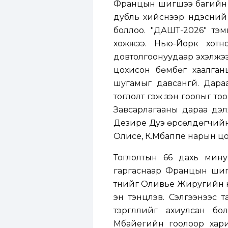
Францын шигшээ багийн а
дубль хийснээр үндэсний
боллоо. "ДАШТ-2026" тэм
хожжээ. Нью-Йорк хотн
довтолгоонуудаар эхэлжээ
цохисон бөмбөг хаалган
шугамыг давсангүй. Дара
тоглолт гэж үзэн гоолыг т
Завсарлагааны дараа дэл
Дезире Дуэ өрсөлдөгчийнх
Олисе, К.Мбаппе нарын цо
Тоглолтын 66 дахь мин
гаргаснаар Францын шигшэ
түүнийг Оливье Жиругийн 
эн тэнцүүлэв. Сэлгээнээ
тэргүүллийг ахиулсан б
Мбайегийн гоолоор хари