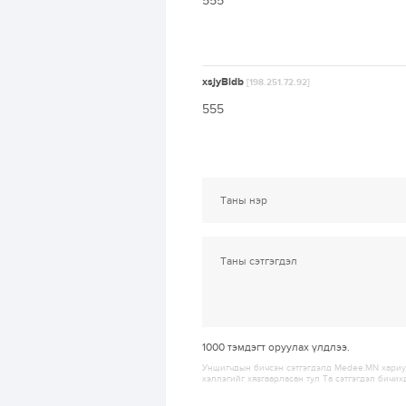
555
xsjyBldb
[198.251.72.92]
555
1000
тэмдэгт оруулах үлдлээ.
Уншигчдын бичсэн сэтгэгдэлд Medee.MN хариуц
хэллэгийг хязгаарласан тул Та сэтгэгдэл бичих