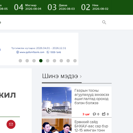
04
03
02
а
Мягмар
Даваа
Ням
08-05
2026-08-04
2026-08-03
2026-08-02
э
Шинэ мэдээ
Газрын тосны
жил
агуулахууд эхнээсээ
ашиглалтад ороход
бэлэн болжээ
3 цаг
0
0
Ерөнхий сайд
БНХАУ-аас сар бүр
12-15 мянган тонн