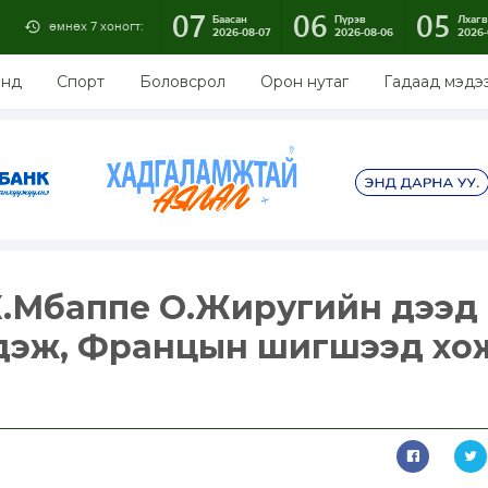
07
06
05
Баасан
Пүрэв
Лхагв
өмнөх 7 хоногт:
2026-08-07
2026-08-06
2026-
энд
Спорт
Боловсрол
Орон нутаг
Гадаад мэдэ
К.Мбаппе О.Жиругийн дээд
дэж, Францын шигшээд хо