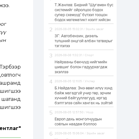
жээ.
Т.Жанлав: Бидний "Шугаман бус
Худалдагч
системийг ойролцоо бодох
Н.Амарзаяа:
супер схемүүд" бүтээл тооцон
Дэлгүүрийн 32
хуудастай өрийн
бодох математикт нээлт хийсэн
ог
дэвтэр долоо хоногт
л дүүрдэг
2026-08-05 15:02:31 / Эдийн засаг
үү
1 өдөр
0
0
ЗГ: Автобензин, дизель
Б.Хулан дэлхийн
ын
түлшний онцгой албан татварыг
аварга боллоо
тэглэлээ
2026-08-08 11:32:31 / Спорт
Найрааны бөхчүүд нийгмийн
1 өдөр
0
0
 Тэрбээр
шившиг болон гадуурхагдаж
эхэллээ
Р.Даваадорж: Энэ
овтлогч
намрын экспортын
орлого Монголд
2026-08-05 12:11:05 / Улстөр
Ташрамд
боломж олгож болох
Б.Найдалаа: Энэ өвөл илүү хүнд
юм
8 шигшээ
байж магадгүй учир төр, эрчим
1 өдөр
0
2
хүчний байгууллагууд, иргэд
н шатанд
бэлтгэлээ сайн хангах нь зүйтэй
Автомашины улсын
6 шигшээ
дугаар сондгой
2026-08-05 12:57:50 / Нүүр
тоогоор төгссөн бол
өнөөдөр шатахуун
Европ дахь монголчуудын
авна
соёлын наадам боллоо
ентлаг"
1 өдөр
0
0
2026-08-05 15:06:04 / Эдийн засаг
Н.Номтойбаяр: