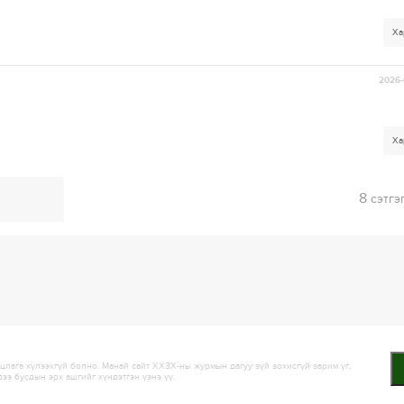
Ха
2026-
Ха
8
сэтгэ
лага хүлээхгүй болно. Манай сайт ХХЗХ-ны журмын дагуу зүй зохисгүй зарим үг,
дээ бусдын эрх ашгийг хүндэтгэн үзнэ үү.