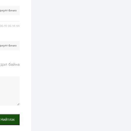
2 өдөр
1
0
риулт бичих
Нөөцийн махны
худалдаа,
борлуулалтыг
06-19 06:14:44
нээлттэй ил тод
болгоно
3 өдөр
0
0
риулт бичих
ЗГ: Автобензин,
дизель түлшний
онцгой албан
татварыг тэглэлээ
гдэл байна
3 өдөр
3
0
З.Мэндсайхан:
Хүнсний нөөцийг
бэлтгэх агуулах,
зоорь бэлтгэх ААН-
үүдэд хөнгөлөлттэй
зээл олгоно
3 өдөр
2
0
Европ дахь
монголчуудын
соёлын наадам
Нийтлэх
боллоо