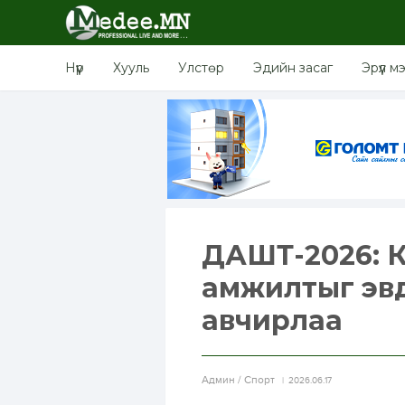
Нүүр
Хууль
Улстөр
Эдийн засаг
Эрүүл м
ДАШТ-2026: 
амжилтыг эв
авчирлаа
Aдмин / Спорт
2026.06.17