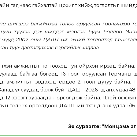
айн гаднаас гайхалтай цохилт хийж, тоглолтыг шийд
пе шигшээ багийнхаа төлөө оруулсан гоолынхоо то
нцын түүхэн дэх шилдэг мэргэн бууч боллоо. Энэх
"-чүүд 2002 оны ДАШТ-ий эхний тоглолтод Сенегал
ан түүх давтагдахаас сэргийлж чадлаа.
түүхэн амжилтыг тогтооход тун ойрхон ирээд байна.
улаад байгаа бөгөөд 16 гоол оруулсан Германы д
д амжилтыг эвдэхэд ердөө 2 гоол дутуу байна. 
 Канад улсуудад болж буй "ДАШТ-2026"-д анх удаа 4
д 12 хэсэгт хуваагдан өрсөлдөж байна. Плей-оффы
гын төлөөх өрсөлдөөн ДАШТ-ий түүхэнд анх удаа 1/1
Эх сурвалж: "Монцамэ аг