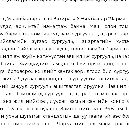
гөөд Улаанбаатар хотын Захирагч Х.Нямбаатар “Яарма
үдэд эрчимтэй нэмэгдэж байна. Маш олон том 
ч барилгын компаниуд зам, сургууль, цэцэрлэг зэр
ийслэлийн зүгээс сургууль, цэцэрлэгийн хүрт
д хэдэн байршилд сургууль, цэцэрлэгийн барилгы
ршилд аж ахуйн нэгжүүдтэй зөвшилцөж, сургууль, цэц
лөөд байна. Хүүхдүүдийг амьдарч буй орчиндоо, хор
рч боловсрох нөхцөлийг хангах зорилгоор бид сург
 энэ жил 23 дугаар хороонд нэг сургуулийг ашиглалтад
рний хажууд сургууль ашиглалтад оруулна. Цаашид
 аль байршилд сургууль, цэцэрлэг нэмэх талаар 
 энэ жил нийслэл, дүүрэг, замын сангийн хөрөнгөөр
т 23 төсөл хэрэгжүүлнэ. Замын нийт урт 36.8 км 
ий усны шугамыг стандартын дагуу тавиагүйгээс б
гөрсөн жил нийслэлээс Яармагийн гол магистрал 