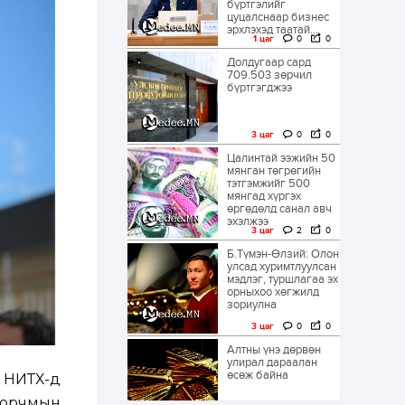
бүртгэлийг
цуцалснаар бизнес
эрхлэхэд таатай...
1 цаг
0
0
Долдугаар сард
709.503 зөрчил
бүртгэгджээ
3 цаг
0
0
Цалинтай ээжийн 50
мянган төгрөгийн
тэтгэмжийг 500
мянгад хүргэх
өргөдөлд санал авч
эхэлжээ
3 цаг
2
0
Б.Түмэн-Өлзий: Олон
улсад хуримтлуулсан
мэдлэг, туршлагаа эх
орныхоо хөгжилд
зориулна
3 цаг
0
0
Алтны үнэ дөрвөн
улирал дараалан
өсөж байна
с НИТХ-д
г орчмын