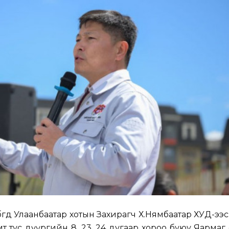
гөөд Улаанбаатар хотын Захирагч Х.Нямбаатар ХУД-ээ
хамт тус дүүргийн 8, 23, 24 дугаар хороо буюу Яарма