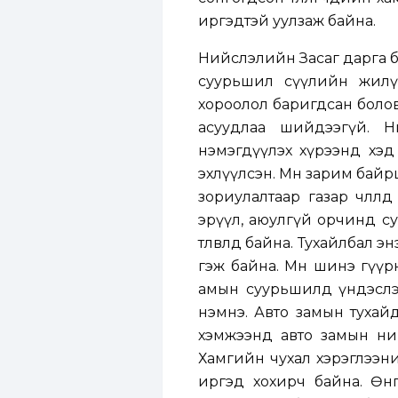
иргэдтэй уулзаж байна.
Нийслэлийн Засаг дарга бө
суурьшил сүүлийн жилү
хороолол баригдсан болов
асуудлаа шийдээгүй. Н
нэмэгдүүлэх хүрээнд хэ
эхлүүлсэн. Мөн зарим бай
зориулалтаар газар чөлөө
эрүүл, аюулгүй орчинд су
төлөвлөөд байна. Тухайлбал
гэж байна. Мөн шинэ гүү
амын суурьшилд үндэслэн
нэмнэ. Авто замын тухайд
хэмжээнд авто замын ний
Хамгийн чухал хэрэглээн
иргэд хохирч байна. Өн