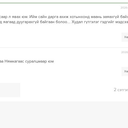
2026-
аар л явах юм. Ийм сайн дарга ахиж хотынхонд маань заяахгүй байха
 яагаад дуугарахгүй байгаан болоо.... Худал гүтгэлэг гэдгийг мэдсэ
Ха
2026-
аа Нямкагаас суралцмаар юм
Ха
2
сэтгэ