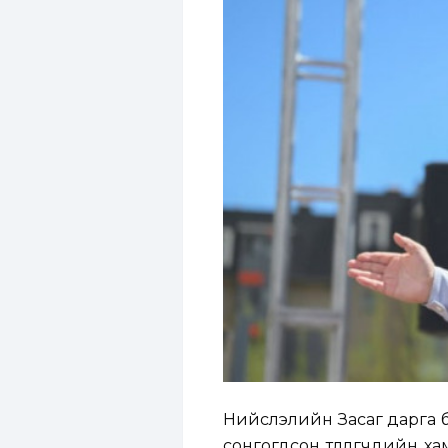
Нийслэлийн Засаг дарга бө
сонгогдсон төлөөлөгчдийн 