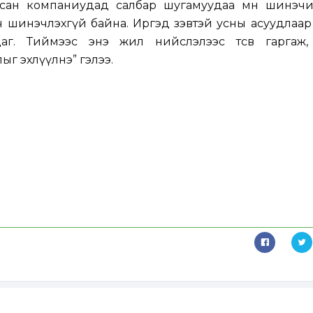
сан компаниудад салбар шугамуудаа мөн шинэчи
ч шинэчлэхгүй байна. Иргэд зэвтэй усны асуудлаа
даг. Тиймээс энэ жил нийслэлээс төсөв гаргаж,
г эхлүүлнэ” гэлээ.