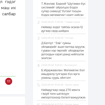
л гэдэг
Т.Жанлав: Бидний "Шугаман бус
Н.Номтойбаяр:
р маш их
системийг ойролцоо бодох
Аймгуудад
супер схемүүд" бүтээл тооцон
тулгамдаж буй
 салбар
асуудлуудыг долоо
бодох математикт нээлт хийсэн
хоног бүр Засгийн
газрын...
2026-08-04 17:26:48 / Гадаад мэдээ
21 цаг
0
0
Неймар зодог тайлах эсэхээ 12
УИХ-ын дарга
дугаар сард шийднэ
С.Бямбацогт төрийг
төлөөлөн Сутай
2026-08-04 10:08:29 / Улстөр
хайрхны тэнгэрийг
тахих төрийн
Д.Батлут: “Зэв” сумны
тахилгад оролцлоо
үйлдвэрийг ашиглалтад оруулж,
21 цаг
2
0
гурван нэр төрлийг үйлдвэрлэн
дотоодын хэрэгцээнд нийлүүлж
“Хотын дарга сонсож
байна” 150150 тусгай
эхэлсэн
дугаарыг
наймдугаар сарын
2026-08-04 11:28:33 / Боловсрол
14-нөөс ажиллуулж...
Б.Идэржавхлан: Математик бол
22 цаг
0
0
амьдралд тулгарах бүх арга
ухааны суурь ойлголт
“Чингис хаан” олон
улсын нисэх буудал
2026-08-04 10:30:38 / Эдийн засаг
руу нийтийн тээврийн
автобус 24 цагаар
Наймдугаар сард 270 мянга
үйлчилж байна
гаруй тонн шатахуун
импортлохоор баталгаажуулжээ
1 өдөр
1
0
Нийслэлийн
2026-08-04 10:37:33 / Эдийн засаг