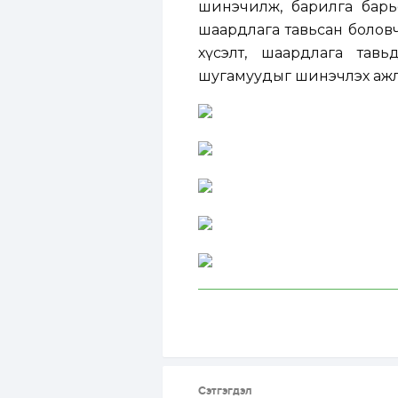
шинэчилж, барилга барь
шаардлага тавьсан болов
хүсэлт, шаардлага тавь
шугамуудыг шинэчлэх ажлы
Сэтгэгдэл