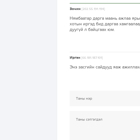
Зочин
[202.55.191.194]
Нямбаатар дарга маань ажлаа ярьс
хотын иргэд бид даргаа хамгаалаад
дуугүй л байцгаах юм.
Иргэн
[66.181.187.101]
Энэ засгийн сайдууд яаж ажиллах