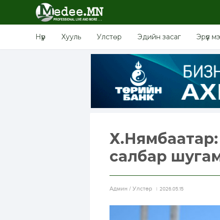
Нүүр
Хууль
Улстөр
Эдийн засаг
Эрүүл м
Х.Нямбаатар:
салбар шуга
Aдмин / Улстөр
2026.05.15