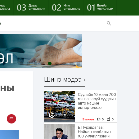
03
02
01
мар
Даваа
Ням
Бямба
6-08-04
2026-08-03
2026-08-02
2026-08-01
э
Шинэ мэдээ
сны
Сүүлийн 10 жилд 700
мянга гаруй суудлын
авто машин
импортолжээ
5 минут
0
0
Б.Пүрэвдагва:
Найман салбарын
103 үйлчилгээний