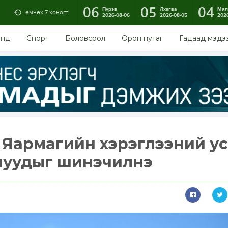
06
05
04
Пүрэв
Лхагва
Мяг
өмнөх 7 хоногт:
2026-08-06
2026-08-05
202
энд
Спорт
Боловсрол
Орон нутаг
Гадаад мэдэ
 Яармагийн хэрэглээний у
муудыг шинэчилнэ