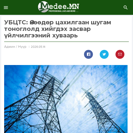
УБЦТС: Өнөөдөр цахилгаан шугам
тоноглолд хийгдэх засвар
үйлчилгээний хуваарь
Aдмин / Нүүр
2026.05.14