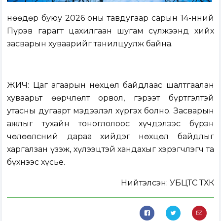
Өнөөдөр буюу 2026 оны тавдугаар сарын 14-нний
Пүрэв гарагт цахилгаан шугам сүлжээнд хийх
засварын хуваарийг танилцуулж байна.
ЖИЧ: Цаг агаарын нөхцөл байдлаас шалтгаалан
хуваарьт өөрчлөлт орвол, гэрээт бүртгэлтэй
утасны дугаарт мэдээлэл хүргэх болно. Засварын
ажлыг тухайн тоноглолоос хүчдэлээс бүрэн
чөлөөлсний дараа хийдэг нөхцөл байдлыг
харгалзан үзэж, хүлээцтэй хандахыг хэрэгчлэгч та
бүхнээс хүсье.
Нийтэлсэн:
УБЦТС ТӨХК