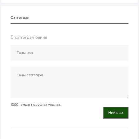
Сэтгэгдэл
0
сэтгэгдэл байна
1000
тэмдэгт оруулах үлдлээ.
Нийтлэх