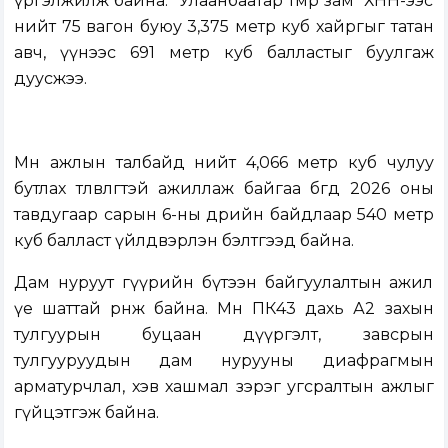
үргэлжилж байна. “Улаанбаатар төмөр зам” ХНН-ээс
нийт 75 вагон буюу 3,375 метр куб хайргыг татан
авч, үүнээс 691 метр куб балластыг буулгаж
дуусжээ.
Мөн ажлын талбайд нийт 4,066 метр куб чулуу
бутлах төлөвлөгөөтэй ажиллаж байгаа бөгөөд 2026 оны
тавдугаар сарын 6-ны өдрийн байдлаар 540 метр
куб балласт үйлдвэрлэн бэлтгээд байна.
Дам нуруут гүүрийн бүтээн байгуулалтын ажил
үе шаттай өрнөж байна. Мөн ПК43 дахь А2 захын
тулгуурын буцаан дүүргэлт, завсрын
тулгууруудын дам нурууны диафрагмын
арматурчлал, хэв хашмал зэрэг угсралтын ажлыг
гүйцэтгэж байна.