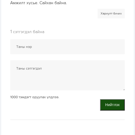
Амжилт хүсье. Сайхан байна.
Хариулт бичих
1
сэтгэгдэл байна
1000
тэмдэгт оруулах үлдлээ.
Нийтлэх