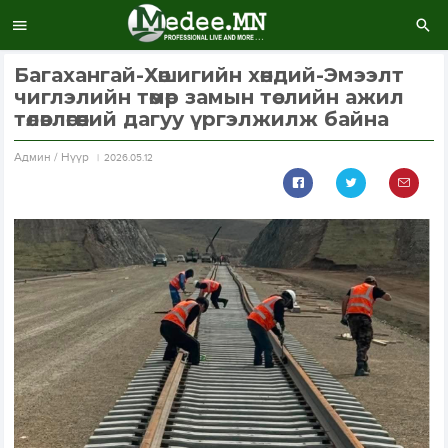
Багахангай-Хөшигийн хөндий-Эмээлт
чиглэлийн төмөр замын төслийн ажил
төлөвлөгөөний дагуу үргэлжилж байна
Aдмин / Нүүр
2026.05.12