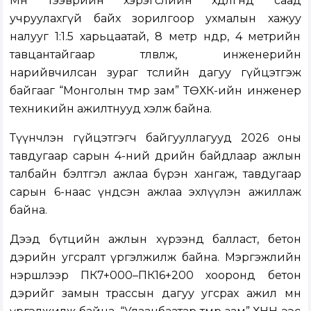
Мөн тээврийн хэрэгслийн хөдөлгөөнд саад
учруулахгүй байх зорилгоор ухмалын хажуу
налууг 1:1.5 харьцаатай, 8 метр өндөр, 4 метрийн
тавцантайгаар төлөвлөж, инженерийн
нарийвчилсан зураг төслийн дагуу гүйцэтгэж
байгааг “Монголын төмөр зам” ТӨХК-ийн инженер
техникийн ажилтнууд хэлж байна.
Түүнчлэн гүйцэтгэгч байгууллагууд 2026 оны
тавдугаар сарын 4-ний өдрийн байдлаар ажлын
талбайн бэлтгэл ажлаа бүрэн хангаж, тавдугаар
сарын 6-наас үндсэн ажлаа эхлүүлэн ажиллаж
байна.
Дээд бүтцийн ажлын хүрээнд балласт, бетон
дэрийн угсралт үргэлжилж байна. Мэргэжлийн
нэршлээр ПК7+000–ПК16+200 хооронд бетон
дэрийг замын трассын дагуу угсрах ажил мөн