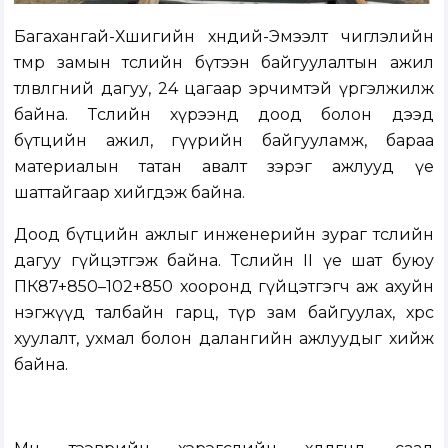
Багахангай-Хөшигийн хөндий-Эмээлт чиглэлийн
төмөр замын төслийн бүтээн байгуулалтын ажил
төлөвлөгөөний дагуу, 24 цагаар эрчимтэй үргэлжилж
байна. Төслийн хүрээнд доод болон дээд
бүтцийн ажил, гүүрийн байгууламж, бараа
материалын татан авалт зэрэг ажлууд үе
шаттайгаар хийгдэж байна.
Доод бүтцийн ажлыг инженерийн зураг төслийн
дагуу гүйцэтгэж байна. Төслийн II үе шат буюу
ПК87+850–102+850 хооронд гүйцэтгэгч аж ахуйн
нэгжүүд талбайн гарц, түр зам байгуулах, хөрс
хуулалт, ухмал болон далангийн ажлуудыг хийж
байна.