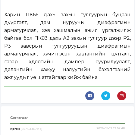
Харин ПК66 дахь захын тулгуурын буцаан
дүүргэлт, дам нурууны диафрагмын
арматурчлал, хэв хашмалын ажил үргэлжилж
байгаа бол ПК68 дахь А2 захын тулгуур дээр Р2,
Р3 завсрын тулгууруудын диафрагмын
арматурчлал, хүчитгэсэн хавтангийн цутгалт,
газар хөдлөлтийн дампер суурилуулалт,
далангийн хажуу налуугийн бэхэлгээний
ажлуудыг үе шаттайгаар хийж байна.
Сэтгэгдэл
иргэн
2026-05-13 12:57:48
[59.153.86.144]