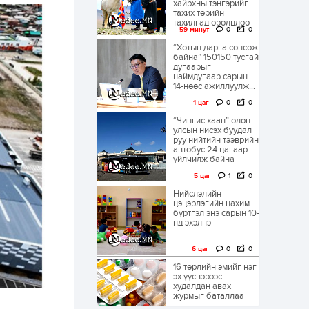
хайрхны тэнгэрийг
тахих төрийн
тахилгад оролцлоо
59 минут
0
0
“Хотын дарга сонсож
байна” 150150 тусгай
дугаарыг
наймдугаар сарын
14-нөөс ажиллуулж...
1 цаг
0
0
“Чингис хаан” олон
улсын нисэх буудал
руу нийтийн тээврийн
автобус 24 цагаар
үйлчилж байна
5 цаг
1
0
Нийслэлийн
цэцэрлэгийн цахим
бүртгэл энэ сарын 10-
нд эхэлнэ
6 цаг
0
0
16 төрлийн эмийг нэг
эх үүсвэрээс
худалдан авах
журмыг баталлаа