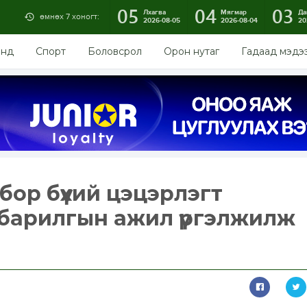
05
04
03
Лхагва
Мягмар
Да
өмнөх 7 хоногт:
2026-08-05
2026-08-04
20
энд
Спорт
Боловсрол
Орон нутаг
Гадаад мэдэ
бор бүхий цэцэрлэгт
 барилгын ажил үргэлжилж