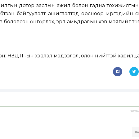
илгын дотор заслын ажил болон гадна тохижилтын
 бүтээн байгуулалт ашиглалтад орсноор иргэдийн 
в боловсон өнгөрүүлэх, эрүүл амьдралын хэв маягийг төл
эн:
НЗДТГ-ын хэвлэл мэдээлэл, олон нийттэй харилца
2026-
Ха