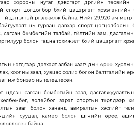
угаар хорооны нутаг дэвсгэрт дүүргийн төсвийн 
й спорт цогцолбор бүхий цэцэрлэгт хүрээлэнгийн 
 гүйцэтгэлтэй үргэлжилж байна. Нийт 29,920 ам метр
 байгуулалт нь гурван давхар спорт цогцолборын 
, сагсан бөмбөгийн талбай, гүйлтийн зам, дасгалын
оргилуур болон гадна тохижилт бүхий цэцэрлэгт хүрэ
ын нэгдүгээр давхарт албан хаагчдын өрөө, хурлын
лах, хоолны заал, хувцас солих болон бэлтгэлийн өр
аг иж бүрнээр нь төлөвлөсөн.
т үндсэн сагсан бөмбөгийн заал, дасгалжуулалтын
 хөлбөмбөг, волейбол зэрэг спортын төрлүүдээр х
лтын заал болон хананд авиралтын хэсгийг төлө
гчдийн суудал, камер болон шүүгчийн өрөө, ашиг
төлөвлөсөн байна.