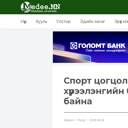
Нүүр
Хууль
Улстөр
Эдийн засаг
Эрүүл м
Спорт цогцол
хүрээлэнгийн
байна
Aдмин / Нүүр
2026.06.09