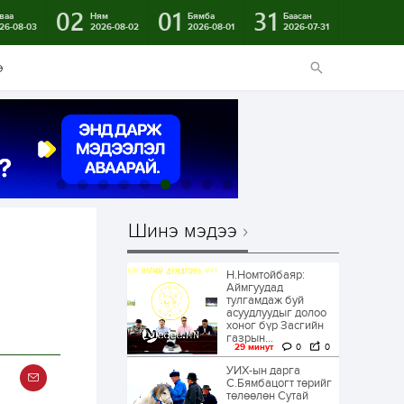
02
01
31
ваа
Ням
Бямба
Баасан
26-08-03
2026-08-02
2026-08-01
2026-07-31
э
Шинэ мэдээ
Н.Номтойбаяр:
Аймгуудад
тулгамдаж буй
асуудлуудыг долоо
хоног бүр Засгийн
газрын...
29 минут
0
0
УИХ-ын дарга
С.Бямбацогт төрийг
төлөөлөн Сутай