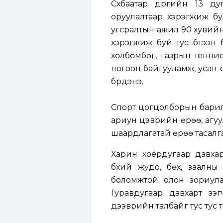
Сүхбаатар дүүргийн 13 д
оруулалтаар хэрэгжиж бу
угсралтын ажил 90 хувийн
хэрэгжиж буй тус бүтээн
хөлбөмбөг, газрын теннис
ногоон байгууламж, усан 
бүрдэнэ.
Спорт цогцолборын барилг
ариун цэврийн өрөө, агуу
шаардлагатай өрөө тасалга
Харин хоёрдугаар давхар
бүхий жудо, бөх, заалны
боломжтой олон зориула
Гуравдугаар давхарт үзэ
дээврийн талбайг тус тус 