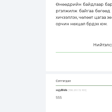
Өнөөдрийн байдлаар бар
үргэлжилж байгаа бөгөөд
хичээллэх, чөлөөт цагаа зө
орчин нөхцөл бүрдэх юм.
Нийтэлс
Сэтгэгдэл
xsjyBldb
[198.251.72.103]
555