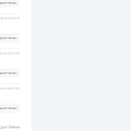
хэрэгжилт,
риулт бичих
амлалтаас илүү
бодит үр дүн чухал
1 өдөр
0
0
06-10 06:37:41
Неймар зодог тайлах
эсэхээ 12 дугаар сард
шийднэ
риулт бичих
1 өдөр
0
3
06-10 06:37:40
Нийслэлийн 30
дугаар сургуулийг 10
дугаар сарын 1-нд
ашиглалтад оруулна
риулт бичих
1 өдөр
0
0
Морингийн давааны
06-10 06:37:40
замаас “Барилгын
хатуу хог хаягдал
дахин боловсруулах
үйлдвэр” хүртэлх 1.5...
риулт бичих
2 өдөр
0
0
COP17 хурлын үеэр 5
дүүргийн 73
цэцэрлэг, 60
гдэл байна
сургуульд