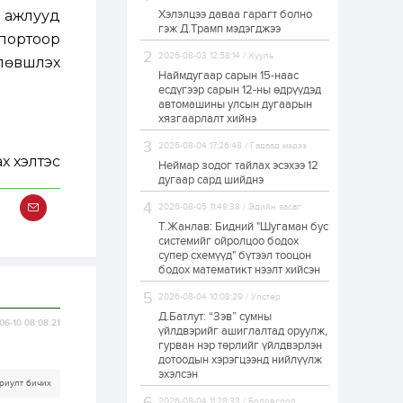
 ажлууд
Хэлэлцээ даваа гарагт болно
ЗГ: Автобензин,
гэж Д.Трамп мэдэгджээ
дизель түлшний
спортоор
онцгой албан
татварыг тэглэлээ
2026-08-03 12:58:14 / Хууль
өвшүүлэх
Наймдугаар сарын 15-наас
есдүгээр сарын 12-ны өдрүүдэд
1 өдөр
2
0
автомашины улсын дугаарын
З.Мэндсайхан:
хязгаарлалт хийнэ
Хүнсний нөөцийг
бэлтгэх агуулах,
2026-08-04 17:26:48 / Гадаад мэдээ
зоорь бэлтгэх ААН-
х хэлтэс
үүдэд хөнгөлөлттэй
Неймар зодог тайлах эсэхээ 12
зээл олгоно
дугаар сард шийднэ
1 өдөр
1
0
2026-08-05 11:49:38 / Эдийн засаг
Европ дахь
монголчуудын
Т.Жанлав: Бидний "Шугаман бус
соёлын наадам
системийг ойролцоо бодох
боллоо
супер схемүүд" бүтээл тооцон
бодох математикт нээлт хийсэн
1 өдөр
2
0
2026-08-04 10:08:29 / Улстөр
Өнгөрсөн сард
Д.Батлут: “Зэв” сумны
1,439.2 кг үнэт
06-10 08:08:21
металл худалдан
үйлдвэрийг ашиглалтад оруулж,
авчээ
гурван нэр төрлийг үйлдвэрлэн
дотоодын хэрэгцээнд нийлүүлж
эхэлсэн
1 өдөр
0
0
риулт бичих
Б.Найдалаа: Энэ
2026-08-04 11:28:33 / Боловсрол