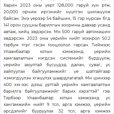
Харин 2023 оны үерт 128,000 гаруй хүн өртөж,
20,000 орчим иргэнийг нүүлгэн шилжүүлж
байсан. Энэ үерээр 54 байшин, 15 гэр нурсан бөгөөд
141 орон сууцны барилгын зоорины давхар усанд
автаж, хийц эвдэрсэн. Мөн 500 гаруй автомашин
эвдэрсэн. 2023 оны үерийн нийт хохирол 50.2
тэрбум төгрөг гэсэн тооцоолол гарсан. Тиймээс
Улаанбаатар хотын хэмжээнд үерийн
хамгаалалтын нэгдсэн системийг бүрдүүлж,
үерийн аюултай бүсүүдэд далан, суваг, ус
зайлуулах байгууламжийг үе шаттайгаар
нэмэгдүүлэн хөгжүүлэх шаардлагатай. Мөн шинээр
400 км-ээс дээш урттай үерийн хамгаалалтын
барилга байгууламжийг барих хэрэгтэй” гэв.
Тэрбээр Улаанбаатар хотын хэмжээнд ус
хангамжийн нийт 9 төсөл, арга хэмжээ, үерийн
эрсдэлийг бууруулах 32 төсөл, арга хэмжээ