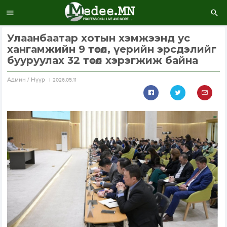
Улаанбаатар хотын хэмжээнд ус
хангамжийн 9 төсөл, үерийн эрсдэлийг
бууруулах 32 төсөл хэрэгжиж байна
Aдмин / Нүүр
2026.05.11