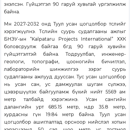
эхэлсэн. Гүйцэтгэл 90 гаруй хувьтай үргэлжилж
байна.
Мөн 2027-2032 онд Туул усан цогцолбор төслийг
хэрэгжүүлнэ. Төслийн суурь судалгааны ажлыг
БНЭУ-ын “Kalpataru Projects International” ХХК
боловсруулж байгаа бөгөөд 90 гаруй хувийн
гүйцэтгэлтэй байна. Тодруулбал, инженер-
геологи, топографи, цооногийн бичиглэл,
лабораторийн шинжилгээ зэрэг суурь
судалгааны ажлууд дууссан. Тус усан цогцолбор
нь усан сан, ус дамжуулах шугам сүлжээ,
цэвэршүүлэх байгууламж бүхий нийт 5569 ам
метр талбайд хэрэгжинэ. Усан сангийн
далангийн урт 685.15 метр, өндөр 35.8 метр,
хурдасны гүн 19.84 метр байна. Туул усан
цогцолбор ашиглалтад орсноор нийслэл хотын
хэрэгцээнд 50 сая шоо метр ус тогтмол