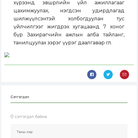
хүрээнд зөвшөөрлийн үйл ажиллагааг
цахимжуулах, нэгдсэн удирдлагад
шилжүүлсэнтэй холбогдуулан тус
үйлчилгээг жигдрэх хугацаанд 7 хоног
бүр Захирагчийн ажлын алба тайланг,
танилцуулах зэрэг үүрэг даалгавар өглөө.
Сэтгэгдэл
0
сэтгэгдэл байна