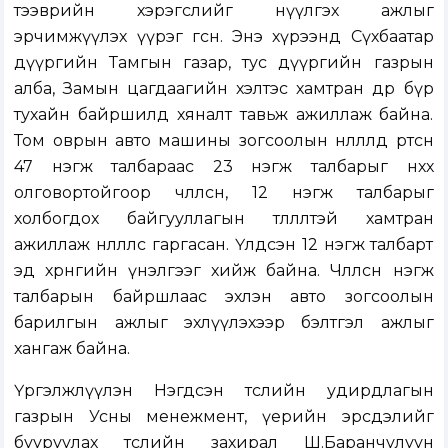
тээврийн хэрэгслийг нүүлгэх ажлыг
эрчимжүүлэх үүрэг өгсөн. Энэ хүрээнд Сүхбаатар
дүүргийн Тамгын газар, тус дүүргийн газрын
алба, Замын цагдаагийн хэлтэс хамтран өдөр бүр
тухайн байршилд хяналт тавьж ажиллаж байна.
Том оврын авто машины зогсоолын нөлөөлөлд өртсөн
47 нэгж талбараас 23 нэгж талбарыг нөхөх
олговортойгоор чөлөөлсөн, 12 нэгж талбарыг
холбогдох байгууллагын төлөөлөлтэй хамтран
ажиллаж нөлөөллөөс гаргасан. Үлдсэн 12 нэгж талбарт
эд хөрөнгийн үнэлгээг хийж байна. Чөлөөлсөн нэгж
талбарын байршлаас эхлэн авто зогсоолын
барилгын ажлыг эхлүүлэхээр бэлтгэл ажлыг
хангаж байна.
Үргэлжлүүлэн Нэгдсэн төслийн удирдлагын
газрын Усны менежмент, үерийн эрсдэлийг
бууруулах төслийн захирал Ш.Баранчулуун