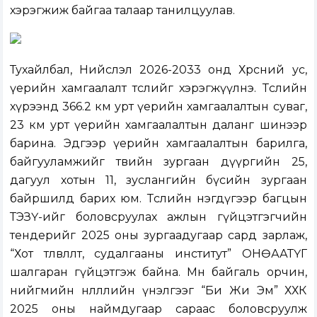
хэрэгжиж байгаа талаар танилцуулав.
Тухайлбал, Нийслэл 2026-2033 онд Хөрсний ус,
үерийн хамгаалалт төслийг хэрэгжүүлнэ. Төслийн
хүрээнд 366.2 км урт үерийн хамгаалалтын суваг,
23 км урт үерийн хамгаалалтын даланг шинээр
барина. Эдгээр үерийн хамгаалалтын барилга,
байгууламжийг төвийн зургаан дүүргийн 25,
дагуул хотын 11, зуслангийн бүсийн зургаан
байршилд барих юм. Төслийн нэгдүгээр багцын
ТЭЗҮ-ийг боловсруулах ажлын гүйцэтгэгчийн
тендерийг 2025 оны зургаадугаар сард зарлаж,
“Хот төлөвлөлт, судалгааны институт” ОНӨААТҮГ
шалгаран гүйцэтгэж байна. Мөн байгаль орчин,
нийгмийн нөлөөллийн үнэлгээг “Би Жи Эм” ХХК
2025 оны наймдугаар сараас боловсруулж