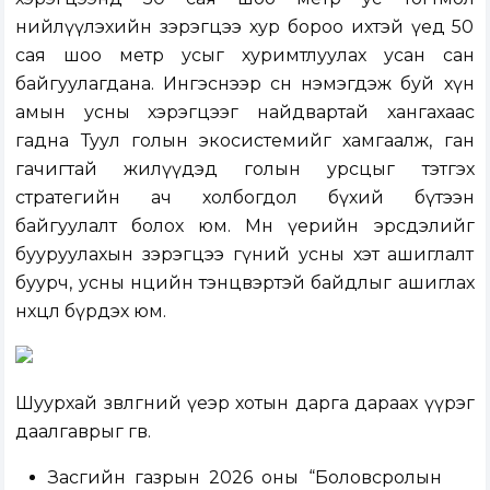
нийлүүлэхийн зэрэгцээ хур бороо ихтэй үед 50
сая шоо метр усыг хуримтлуулах усан сан
байгуулагдана. Ингэснээр өсөн нэмэгдэж буй хүн
амын усны хэрэгцээг найдвартай хангахаас
гадна Туул голын экосистемийг хамгаалж, ган
гачигтай жилүүдэд голын урсцыг тэтгэх
стратегийн ач холбогдол бүхий бүтээн
байгуулалт болох юм. Мөн үерийн эрсдэлийг
бууруулахын зэрэгцээ гүний усны хэт ашиглалт
буурч, усны нөөцийн тэнцвэртэй байдлыг ашиглах
нөхцөл бүрдэх юм.
Шуурхай зөвлөгөөний үеэр хотын дарга дараах үүрэг
даалгаврыг өгөв.
Засгийн газрын 2026 оны “Боловсролын