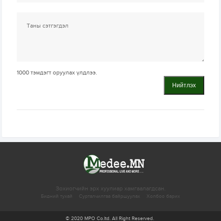
1000
тэмдэгт оруулах үлдлээ.
Нийтлэх
Зохиогчийн эрх хуулиар хамгаалагдсан.
Бидний тухай
Сурталчилгаа байршуулах
Холбоо барих
© 2020 MPO Co.ltd. All Right Reserved.