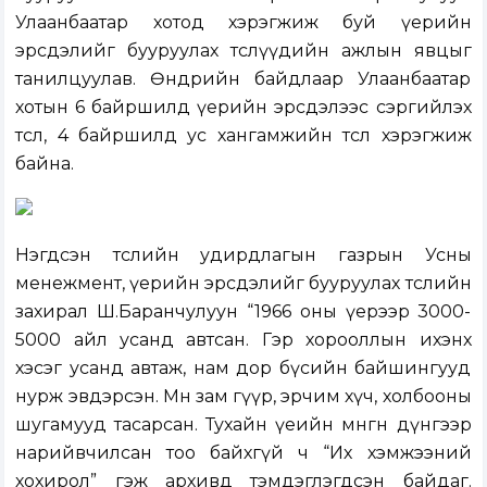
Улаанбаатар хотод хэрэгжиж буй үерийн
эрсдэлийг бууруулах төслүүдийн ажлын явцыг
танилцуулав. Өнөөдрийн байдлаар Улаанбаатар
хотын 6 байршилд үерийн эрсдэлээс сэргийлэх
төсөл, 4 байршилд ус хангамжийн төсөл хэрэгжиж
байна.
Нэгдсэн төслийн удирдлагын газрын Усны
менежмент, үерийн эрсдэлийг бууруулах төслийн
захирал Ш.Баранчулуун “1966 оны үерээр 3000-
5000 айл усанд автсан. Гэр хорооллын ихэнх
хэсэг усанд автаж, нам дор бүсийн байшингууд
нурж эвдэрсэн. Мөн зам гүүр, эрчим хүч, холбооны
шугамууд тасарсан. Тухайн үеийн мөнгөн дүнгээр
нарийвчилсан тоо байхгүй ч “Их хэмжээний
хохирол” гэж архивд тэмдэглэгдсэн байдаг.