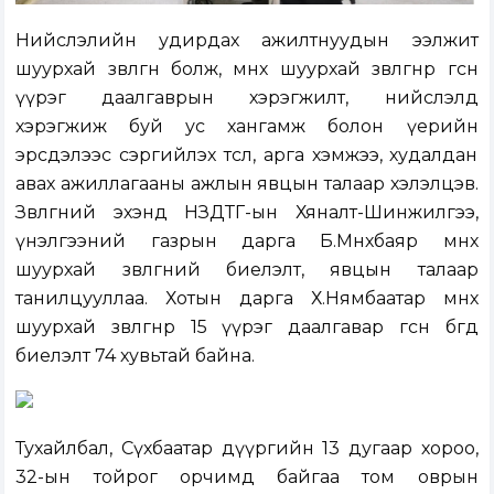
Нийслэлийн удирдах ажилтнуудын ээлжит
шуурхай зөвлөгөөн болж, өмнөх шуурхай зөвлөгөөнөөр өгсөн
үүрэг даалгаврын хэрэгжилт, нийслэлд
хэрэгжиж буй ус хангамж болон үерийн
эрсдэлээс сэргийлэх төсөл, арга хэмжээ, худалдан
авах ажиллагааны ажлын явцын талаар хэлэлцэв.
Зөвлөгөөний эхэнд НЗДТГ-ын Хяналт-Шинжилгээ,
үнэлгээний газрын дарга Б.Мөнхбаяр өмнөх
шуурхай зөвлөгөөний биелэлт, явцын талаар
танилцууллаа. Хотын дарга Х.Нямбаатар өмнөх
шуурхай зөвлөгөөнөөр 15 үүрэг даалгавар өгсөн бөгөөд
биелэлт 74 хувьтай байна.
Тухайлбал, Сүхбаатар дүүргийн 13 дугаар хороо,
32-ын тойрог орчимд байгаа том оврын