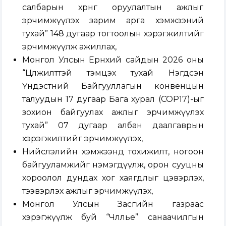
салбарын хөрөнгө оруулалтын ажлыг
эрчимжүүлэх зарим арга хэмжээний
тухай” 148 дугаар тогтоолын хэрэгжилтийг
эрчимжүүлж ажиллах,
Монгол Улсын Ерөнхий сайдын 2026 оны
“Цөлжилттэй тэмцэх тухай Нэгдсэн
Үндэстний Байгууллагын конвенцын
талуудын 17 дугаар Бага хурал (СОР17)-ыг
зохион байгуулах ажлыг эрчимжүүлэх
тухай” 07 дугаар албан даалгаврын
хэрэгжилтийг эрчимжүүлэх,
Нийслэлийн хэмжээнд тохижилт, ногоон
байгууламжийг нэмэгдүүлж, орон сууцны
хороолол дундах хог хаягдлыг цэвэрлэх,
тээвэрлэх ажлыг эрчимжүүлэх,
Монгол Улсын Засгийн газраас
хэрэгжүүлж буй “Чөлөөлье” санаачилгын