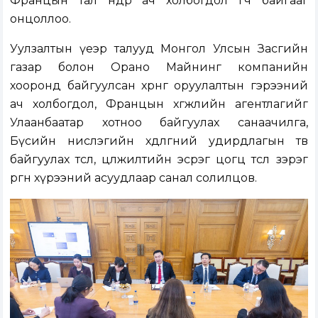
Францын тал өндөр ач холбогдол өгч байгааг
онцоллоо.
Уулзалтын үеэр талууд Монгол Улсын Засгийн
газар болон Орано Майнинг компанийн
хооронд байгуулсан хөрөнгө оруулалтын гэрээний
ач холбогдол, Францын хөгжлийн агентлагийг
Улаанбаатар хотноо байгуулах санаачилга,
Бүсийн нислэгийн хөдөлгөөний удирдлагын төв
байгуулах төсөл, цөлжилтийн эсрэг цогц төсөл зэрэг
өргөн хүрээний асуудлаар санал солилцов.