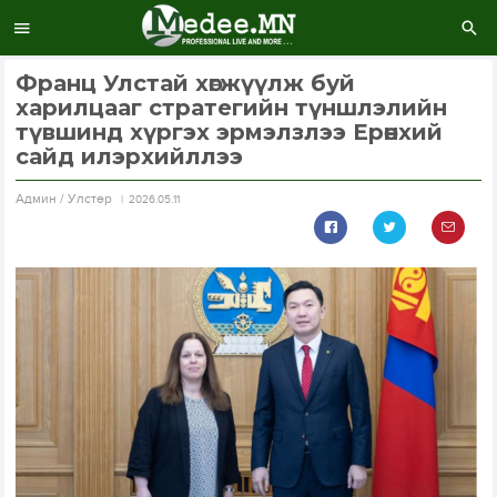
Франц Улстай хөгжүүлж буй
харилцааг стратегийн түншлэлийн
түвшинд хүргэх эрмэлзлээ Ерөнхий
сайд илэрхийллээ
Aдмин / Улстөр
2026.05.11