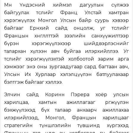
Мөн Үндэсний хиймэл дагуулын сүлжээ
байгуулах төслийг Франц Улстай хамтран
хэрэгжүүлэх Монгол Улсын байр суурь хэвээр
байгааг Ерөнхий сайд онцолж, уг төслийг
Францын хөнгөлөлттэй зээлийн санхүүжилтээр
бүрэн хэрэгжүүлэхээр шийдвэрлэснийг
талархан хүлээн авч буйгаа илэрхийллээ. Уг
төслийг хэрэгжүүлэхтэй холбоотой зарим арга
хэмжээг энэ оны зургаадугаар сард багтаан авч,
Улсын Их Хурлаар хэлэлцүүлэн батлуулахаар
бэлтгэж байгааг хэллээ.
Элчин сайд Коринн Пэрера хоёр улсын
харилцаа, хамтын ажиллагааг өргөжүүлэн
бэхжүүлэхэд бүх талаар анхаарч ажиллахаа
илэрхийлээд, Монгол, Францын харилцааг
стратегийн түншлэлийн түвшинд хүргэхэд