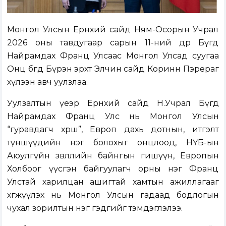
Монгол Улсын Ерөнхий сайд Ням-Осорын Учрал
2026 оны тавдугаар сарын 11-ний өдөр Бүгд
Найрамдах Франц Улсаас Монгол Улсад суугаа
Онц бөгөөд Бүрэн эрхт Элчин сайд Коринн Пэрераг
хүлээн авч уулзлаа.
Уулзалтын үеэр Ерөнхий сайд Н.Учрал Бүгд
Найрамдах Франц Улс нь Монгол Улсын
“гуравдагч хөрш”, Европ дахь дотнын, итгэлт
түншүүдийн нэг болохыг онцлоод, НҮБ-ын
Аюулгүйн зөвлөлийн байнгын гишүүн, Европын
Холбоог үүсгэн байгуулагч орны нэг Франц
Улстай харилцан ашигтай хамтын ажиллагааг
хөгжүүлэх нь Монгол Улсын гадаад бодлогын
чухал зорилтын нэг гэдгийг тэмдэглэлээ.