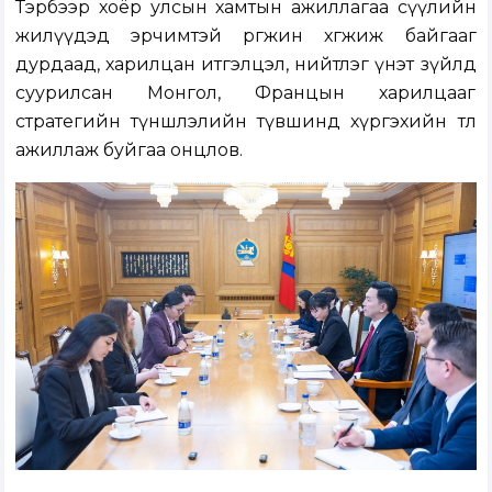
Тэрбээр хоёр улсын хамтын ажиллагаа сүүлийн
жилүүдэд эрчимтэй өргөжин хөгжиж байгааг
дурдаад, харилцан итгэлцэл, нийтлэг үнэт зүйлд
суурилсан Монгол, Францын харилцааг
стратегийн түншлэлийн түвшинд хүргэхийн төлөө
ажиллаж буйгаа онцлов.