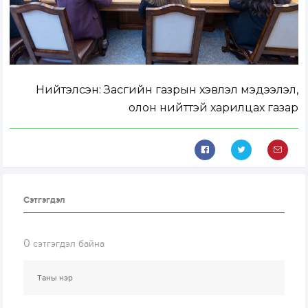
Нийтэлсэн:
Засгийн газрын хэвлэл мэдээлэл,
олон нийттэй харилцах газар
Сэтгэгдэл
0
сэтгэгдэл байна