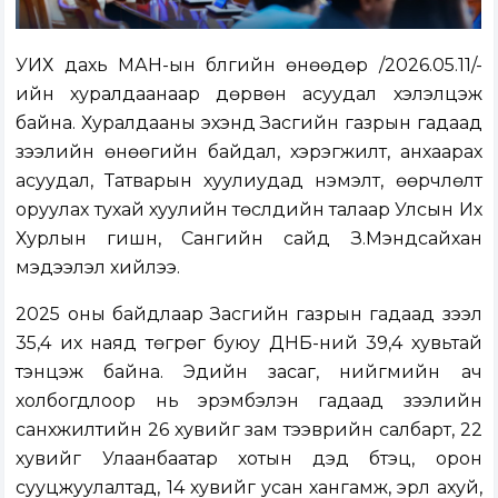
УИХ дахь МАН-ын бүлгийн өнөөдөр /2026.05.11/-
ийн хуралдаанаар дөрвөн асуудал хэлэлцэж
байна. Хуралдааны эхэнд Засгийн газрын гадаад
зээлийн өнөөгийн байдал, хэрэгжилт, анхаарах
асуудал, Татварын хуулиудад нэмэлт, өөрчлөлт
оруулах тухай хуулийн төслүүдийн талаар Улсын Их
Хурлын гишүүн, Сангийн сайд З.Мэндсайхан
мэдээлэл хийлээ.
2025 оны байдлаар Засгийн газрын гадаад зээл
35,4 их наяд төгрөг буюу ДНБ-ний 39,4 хувьтай
тэнцэж байна. Эдийн засаг, нийгмийн ач
холбогдлоор нь эрэмбэлэн гадаад зээлийн
санхүүжилтийн 26 хувийг зам тээврийн салбарт, 22
хувийг Улаанбаатар хотын дэд бүтэц, орон
сууцжуулалтад, 14 хувийг усан хангамж, эрүүл ахуй,