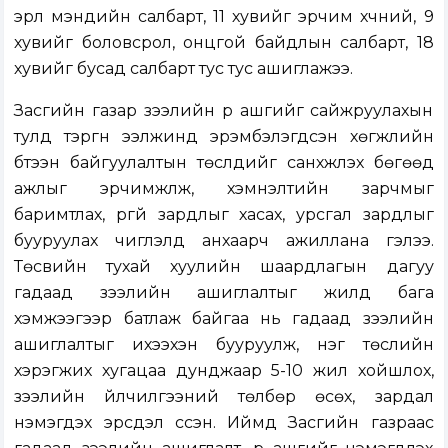
эрүүл мэндийн салбарт, 11 хувийг эрчим хүчний, 9
хувийг боловсрол, онцгой байдлын салбарт, 18
хувийг бусад салбарт тус тус ашиглажээ.
Засгийн газар зээлийн үр ашгийг сайжруулахын
тулд тэргүүн ээлжинд эрэмбэлэгдсэн хөгжлийн
бүтээн байгуулалтын төслүүдийг санхүүжүүлэх бөгөөд
ажлыг эрчимжүүлж, хэмнэлтийн зарчмыг
баримтлах, үргүй зардлыг хасах, урсгал зардлыг
бууруулах чиглэлд анхаарч ажиллана гэлээ.
Төсвийн тухай хуулийн шаардлагын дагуу
гадаад зээлийн ашиглалтыг жилд бага
хэмжээгээр батлаж байгаа нь гадаад зээлийн
ашиглалтыг ихээхэн бууруулж, нэг төслийн
хэрэгжих хугацаа дунджаар 5-10 жил хойшлох,
зээлийн үйлчилгээний төлбөр өсөх, зардал
нэмэгдэх эрсдэл үүссэн. Иймд Засгийн газраас