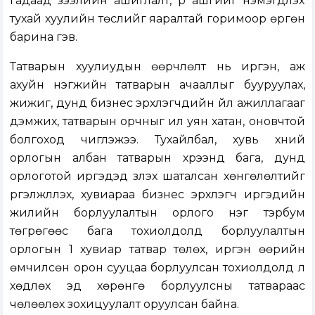
гадаад зээлийн ашиглалт, үр ашгийг нэмэгдүүлэх
тухай хуулийн төслийг яаралтай горимоор өргөн
барина гэв.
Татварын хуулиудын өөрчлөлт нь иргэн, аж
ахуйн нэгжийн татварын ачааллыг бууруулах,
жижиг, дунд бизнес эрхлэгчдийн үйл ажиллагааг
дэмжих, татварын орчныг илүү уян хатан, оновчтой
болгоход чиглэжээ. Тухайлбал, хувь хүний
орлогын албан татварын хүрээнд бага, дунд
орлоготой иргэдэд үзүүлэх шаталсан хөнгөлөлтийг
үргэлжлүүлэх, хувиараа бизнес эрхлэгч иргэдийн
жилийн борлуулалтын орлого нэг тэрбум
төгрөгөөс бага тохиолдолд борлуулалтын
орлогын 1 хувиар татвар төлөх, иргэн өөрийн
өмчилсөн орон сууцаа борлуулсан тохиолдолд үл
хөдлөх эд хөрөнгө борлуулсны татвараас
чөлөөлөх зохицуулалт оруулсан байна.