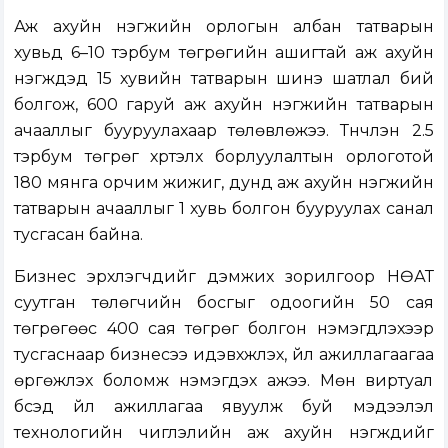
Аж ахуйн нэгжийн орлогын албан татварын
хувьд 6–10 тэрбум төгрөгийн ашигтай аж ахуйн
нэгжүүдэд 15 хувийн татварын шинэ шатлал бий
болгож, 600 гаруй аж ахуйн нэгжийн татварын
ачааллыг бууруулахаар төлөвлөжээ. Түүнчлэн 2.5
тэрбум төгрөг хүртэлх борлуулалтын орлоготой
180 мянга орчим жижиг, дунд аж ахуйн нэгжийн
татварын ачааллыг 1 хувь болгон бууруулах санал
тусгасан байна.
Бизнес эрхлэгчдийг дэмжих зорилгоор НӨАТ
суутган төлөгчийн босгыг одоогийн 50 сая
төгрөгөөс 400 сая төгрөг болгон нэмэгдүүлэхээр
тусгаснаар бизнесээ идэвхжүүлэх, үйл ажиллагаагаа
өргөжүүлэх боломж нэмэгдэх ажээ. Мөн виртуал
бүсэд үйл ажиллагаа явуулж буй мэдээлэл
технологийн чиглэлийн аж ахуйн нэгжүүдийг