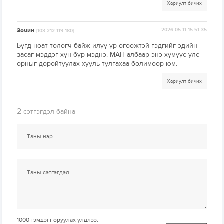
Хариулт бичих
Зочин
2026-05-11 15:51:35
[103.212.119.180]
Бүгд нөат төлөгч байж илүү үр өгөөжтэй гэдгийг эдийн
засаг мэддэг хүн бүр мэднэ. МАН албаар энэ хүмүүс улс
орныг доройтуулах хууль тулгахаа болимоор юм.
Хариулт бичих
2
сэтгэгдэл байна
1000
тэмдэгт оруулах үлдлээ.