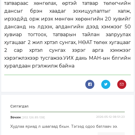
татвараас хөнгөлах, өртэй татвар төлөгчийн
дансыг бүрэн хаадаг зохицуулалтыг халж,
ирээдүйд орж ирэх мөнгөн хөрөнгийн 20 хувийг
дансанд нь үлдээх, алдангийн дээд хэмжээг 50
хувиар тогтоох, татварын тайлан залруулах
хугацааг 2 жил хүртэл сунгах, НӨАТ төлөх хугацааг
2 сар хүртэл сунгах зэрэг арга хэмжээг
хэрэгжүүлэхээр тусгажээ.УИХ дахь МАН-ын бүлгийн
хуралдаан үргэлжилж байна
Сэтгэгдэл
Зочин
2026-05-12 08:51:23
[202.126.89.138]
Худлаа яриад л шаагаад бхын. Тэгээд одоо батлаач ээ.