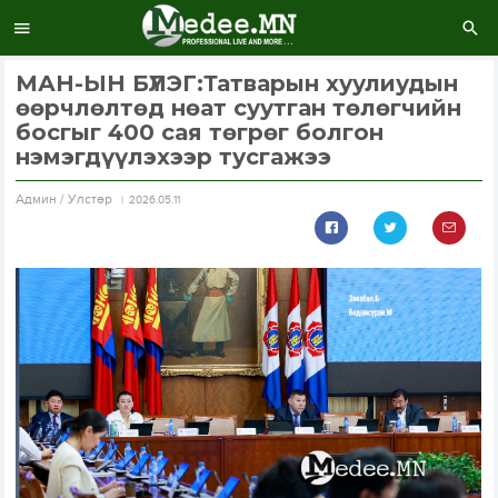
МАН-ЫН БҮЛЭГ:Татварын хуулиудын
өөрчлөлтөд нөат суутган төлөгчийн
босгыг 400 сая төгрөг болгон
нэмэгдүүлэхээр тусгажээ
Aдмин / Улстөр
2026.05.11