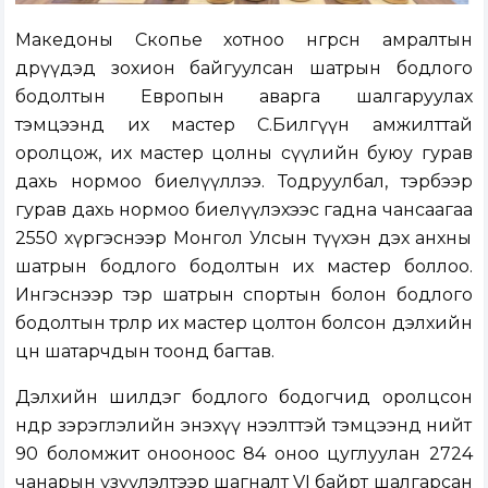
Македоны Скопье хотноо өнгөрсөн амралтын
өдрүүдэд зохион байгуулсан шатрын бодлого
бодолтын Европын аварга шалгаруулах
тэмцээнд их мастер С.Билгүүн амжилттай
оролцож, их мастер цолны сүүлийн буюу гурав
дахь нормоо биелүүллээ. Тодруулбал, тэрбээр
гурав дахь нормоо биелүүлэхээс гадна чансаагаа
2550 хүргэснээр Монгол Улсын түүхэн дэх анхны
шатрын бодлого бодолтын их мастер боллоо.
Ингэснээр тэр шатрын спортын болон бодлого
бодолтын төрлөөр их мастер цолтон болсон дэлхийн
цөөн шатарчдын тоонд багтав.
Дэлхийн шилдэг бодлого бодогчид оролцсон
өндөр зэрэглэлийн энэхүү нээлттэй тэмцээнд нийт
90 боломжит онооноос 84 оноо цуглуулан 2724
чанарын үзүүлэлтээр шагналт VI байрт шалгарсан