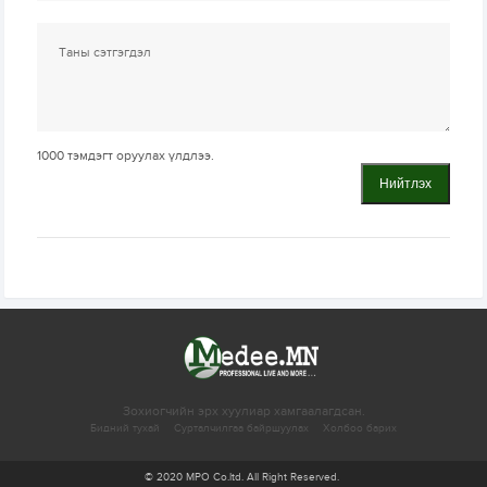
1000
тэмдэгт оруулах үлдлээ.
Нийтлэх
Зохиогчийн эрх хуулиар хамгаалагдсан.
Бидний тухай
Сурталчилгаа байршуулах
Холбоо барих
© 2020 MPO Co.ltd. All Right Reserved.