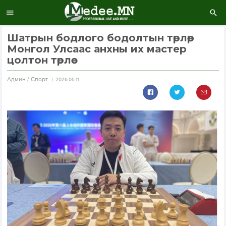
Шатрын бодлого бодолтын төрлөөр
Монгол Улсаас анхны их мастер
цолтон төрлөө
Aдмин / Спорт
2026.05.11