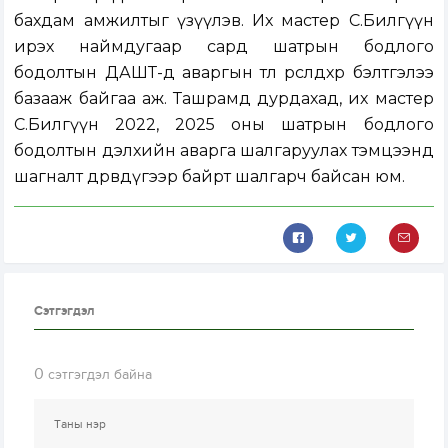
бахдам амжилтыг үзүүлэв. Их мастер С.Билгүүн
ирэх наймдугаар сард шатрын бодлого
бодолтын ДАШТ-д аваргын төлөө өрсөлдөхөөр бэлтгэлээ
базааж байгаа аж. Ташрамд дурдахад, их мастер
С.Билгүүн 2022, 2025 оны шатрын бодлого
бодолтын дэлхийн аварга шалгаруулах тэмцээнд
шагналт дөрөвдүгээр байрт шалгарч байсан юм.
Сэтгэгдэл
0
сэтгэгдэл байна