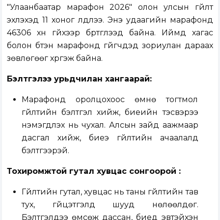
"Улаанбаатар марафон 2026" олон улсын гүйлт
эхлэхэд 11 хоног үлдлээ. Энэ удаагийн марафонд
46306 хүн гүйхээр бүртгүүлээд байна. Иймд хагас
болон бүтэн марафонд гүйгчдэд зориулан дараах
зөвлөгөөг хүргэж байна.
Бэлтгэлээ урьдчилан хангаарай:
Марафонд оролцохоос өмнө тогтмол
гүйлтийн бэлтгэл хийж, биеийн тэсвэрээ
нэмэгдүүлэх нь чухал. Алсын зайд аажмаар
дасгал хийж, биеэ гүйлтийн ачаалалд
бэлтгээрэй.
Тохиромжтой гутал хувцас сонгоорой :
Гүйлтийн гутал, хувцас нь таны гүйлтийн тав
тух, гүйцэтгэлд шууд нөлөөлдөг.
Бэлтгэлдээ өмсөж дассан, биед эвтэйхэн