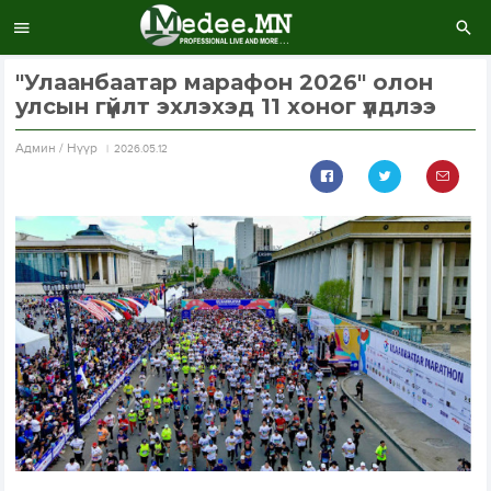
"Улаанбаатар марафон 2026" олон
улсын гүйлт эхлэхэд 11 хоног үлдлээ
Aдмин / Нүүр
2026.05.12