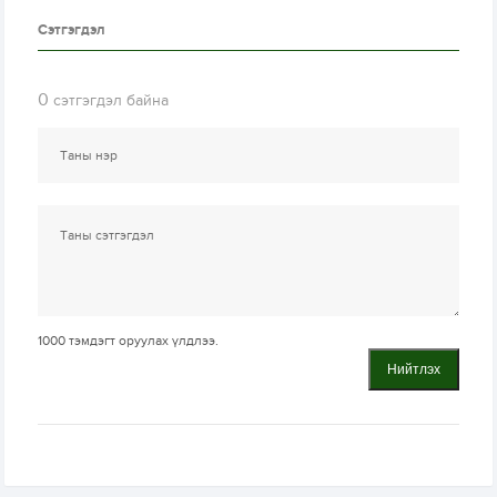
Сэтгэгдэл
0
сэтгэгдэл байна
1000
тэмдэгт оруулах үлдлээ.
Нийтлэх