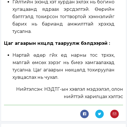
Гүйлтийн эхэнд хэт хурдан эхлэх нь богино
хугацаанд ядраах эрсдэлтэй. Өөрийн
бэлтгэлд тохирсон тогтвортой хэмнэлийг
барих нь барианд амжилттай хүрэхэд
тусална.
Цаг агаарын нөхцөлд тааруулж бэлдээрэй :
Нартай өдөр гүйх үед нарны тос түрхэх,
малгай өмсөх зэрэг нь биеэ хамгаалахад
тусална. Цаг агаарын нөхцөлд тохируулан
хувцаслах нь чухал.
Нийтэлсэн:
НЗДТГ-ын хэвлэл мэдээлэл, олон
нийттэй харилцах хэлтэс