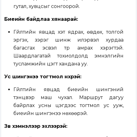
гутал, хувцсыг сонгоорой.
Биеийн байдлаа хянаарай:
Гүйлтийн явцад хэт ядрах, өвдөх, толгой
эргэх, зэрэг шинж илэрвэл хурдаа
багасгах эсвэл түр амрах хэрэгтэй.
Шаардлагатай тохиолдолд эмнэлгийн
тусламжийн цэгт хандана уу.
Ус шингэнээ тогтмол нөхөөрэй:
Гүйлтийн явцад биеийн шингэний
тэнцвэр маш чухал. Маршрут дагуу
байрлах усны цэгүүдээс тогтмол ус ууж,
биеийн шингэнээ нөхөөрэй.
Зөв хэмнэлээр эхлээрэй: