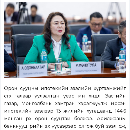
Орон сууцны ипотекийн зээлийн хүртээмжийг
өсгөх талаар уулзалтын үеэр мөн хөндлөө. Засгийн
газар, Монголбанк хамтран хэрэгжүүлж ирсэн
ипотекийн зээлээр 13 жилийн хугацаанд 144.6
мянган өрх орон сууцтай болжээ. Арилжааны
банкнууд өөрийн эх үүсвэрээр олгож буй зээл өсөж,