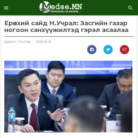
Ерөнхий сайд Н.Учрал: Засгийн газар
ногоон санхүүжилтэд гэрэл асаалаа
Aдмин / Улстөр
2026.05.15