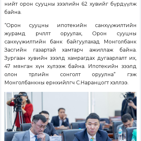
нийт орон сууцны зээлийн 62 хувийг бүрдүүлж
байна.
“Орон сууцны ипотекийн санхүүжилтийн
журамд өөрчлөлт оруулах, Орон сууцны
санхүүжилтийн банк байгуулахад Монголбанк
Засгийн газартай хамтарч ажиллаж байна.
Зургаан хувийн зээлд хамрагдах дугаарлалт их,
47 мянган хүн хүлээж байна. Ипотекийн зээлд
олон төрлийн сонголт оруулна” гэж
Монголбанкны ерөнхийлөгч С.Наранцогт хэллээ.