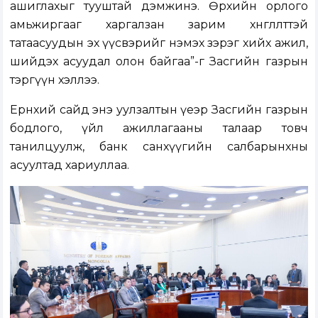
ашиглахыг тууштай дэмжинэ. Өрхийн орлого
амьжиргааг харгалзан зарим хөнгөлөлттэй
татаасуудын эх үүсвэрийг нэмэх зэрэг хийх ажил,
шийдэх асуудал олон байгаа”-г Засгийн газрын
тэргүүн хэллээ.
Ерөнхий сайд энэ уулзалтын үеэр Засгийн газрын
бодлого, үйл ажиллагааны талаар товч
танилцуулж, банк санхүүгийн салбарынхны
асуултад хариуллаа.