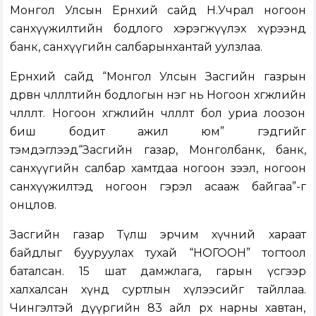
Монгол Улсын Ерөнхий сайд Н.Учрал ногоон
санхүүжилтийн бодлого хэрэгжүүлэх хүрээнд
банк, санхүүгийн салбарынхантай уулзлаа.
Ерөнхий сайд “Монгол Улсын Засгийн газрын
дөрвөн чөлөөлөлтийн бодлогын нэг нь Ногоон хөгжлийн
чөлөөлөлт. Ногоон хөгжлийн чөлөөлөлт бол уриа лоозон
биш бодит ажил юм” гэдгийг
тэмдэглээд“Засгийн газар, Монголбанк, банк,
санхүүгийн салбар хамтдаа ногоон зээл, ногоон
санхүүжилтэд ногоон гэрэл асааж байгаа”-г
онцлов.
Засгийн газар Түлш эрчим хүчний хараат
байдлыг бууруулах тухай “НОГООН” тогтоол
баталсан. 15 шат дамжлага, гарын үсгээр
халхалсан хүнд суртлын хүлээсийг тайллаа.
Чингэлтэй дүүргийн 83 айл өрх нарны хавтан,