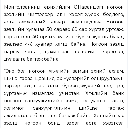
Монголбанкны ерөнхийлөгч С.Наранцогт ногоон
зээлийн чиглэлээр авч хэрэгжүүлэх бодлого,
арга хэмжээний талаар танилцууллаа. Ногоон
зээлийн хугацаа 30 сараас 60 сар хүртэл уртсаж,
сарын төлөлт 40 орчим хувиар буурч, хүү нь бусад
зээлээс 4-6 хувиар хямд байна. Ногоон зээлд
нарны хавтан, цахилгаан тээврийн хэрэгсэл,
дулаалга багтаж байна.
“Энэ бол ногоон хөгжлийн замын эхний ахлам,
шинэ гараа. Цаашид эх үүсвэрийг олшруулахын
хэрээр нөхцөл нь хөнгөн, бүтээгдэхүүний тоо, төрөл,
хүртээмж нэмэгдэх учиртай. Хөгжлийн банк
ногоон санхүүжилтийн хямд эх үүсвэр татаж,
холимог санхүүжилтийн шийдэл гаргаж
ажиллахаар бэлтгэлээ базааж байна. Хөрөнгийн зах
зээлд ногоон бонд зэрэг арга хэрэгсэл