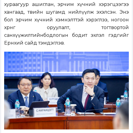
хураагуур ашиглан, эрчим хүчний хэрэгцээгээ
хангаад, төвийн шугамд нийлүүлж эхэлсэн. Энэ
бол эрчим хүчний хэмнэлттэй хэрэглээ, ногоон
хөрөнгө оруулалт, тогтвортой
санхүүжилтийнбодлогын бодит эхлэл гэдгийг
Ерөнхий сайд тэмдэглэв.