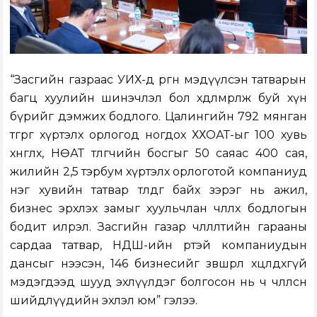
“Засгийн газраас УИХ-д өргөн мэдүүлсэн татварын
багц хуулийн шинэчлэл бол хөдөлмөрлөж буй хүн
бүрийг дэмжих бодлого. Цалингийн 792 мянган
төгрөг хүртэлх орлогод ногдох ХХОАТ-ыг 100 хувь
хөнгөлөх, НӨАТ төлөгчийн босгыг 50 саяас 400 сая,
жилийн 2,5 тэрбум хүртэлх орлоготой компаниуд
нэг хувийн татвар төлдөг байх зэрэг нь ажил,
бизнес эрхлэх замыг хуульчлан чөлөөлөх бодлогын
бодит илрэл. Засгийн газар чөлөөлөлтийн гарааны
сардаа татвар, НДШ-ийн өртэй компаниудын
дансыг нээсэн, 146 бизнесийг зөвшөөрөл хөөцөлдөхгүй
мэдэгдээд шууд эхлүүлдэг болгосон нь ч чөлөөлсөн
шийдлүүдийн эхлэл юм” гэлээ.