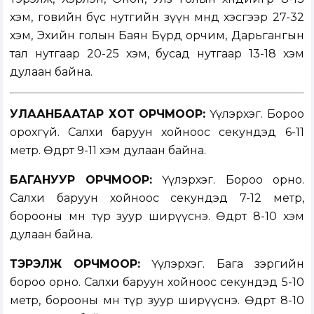
хэм, говийн бүс нутгийн зүүн өмнөд хэсгээр 27-32
хэм, Эхийн голын Баян Бүрд орчим, Дарьгангын
тал нутгаар 20-25 хэм, бусад нутгаар 13-18 хэм
дулаан байна.
УЛААНБААТАР ХОТ ОРЧМООР:
Үүлэрхэг. Бороо
орохгүй. Салхи баруун хойноос секундэд 6-11
метр. Өдөртөө 9-11 хэм дулаан байна.
БАГАНУУР ОРЧМООР:
Үүлэрхэг. Бороо орно.
Салхи баруун хойноос секундэд 7-12 метр,
борооны өмнө түр зуур ширүүснэ. Өдөртөө 8-10 хэм
дулаан байна.
ТЭРЭЛЖ ОРЧМООР:
Үүлэрхэг. Бага зэргийн
бороо орно. Салхи баруун хойноос секундэд 5-10
метр, борооны өмнө түр зуур ширүүснэ. Өдөртөө 8-10