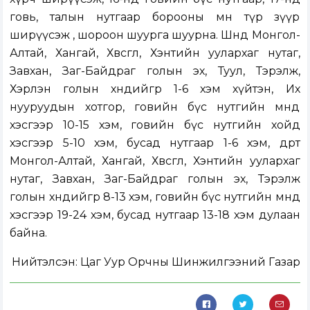
говь, талын нутгаар борооны өмнө түр зүүр
ширүүсэж , шороон шуурга шуурна. Шөнөдөө Монгол-
Алтай, Хангай, Хөвсгөл, Хэнтийн уулархаг нутаг,
Завхан, Заг-Байдраг голын эх, Туул, Тэрэлж,
Хэрлэн голын хөндийгөөр 1-6 хэм хүйтэн, Их
нууруудын хотгор, говийн бүс нутгийн өмнөд
хэсгээр 10-15 хэм, говийн бүс нутгийн хойд
хэсгээр 5-10 хэм, бусад нутгаар 1-6 хэм, өдөртөө
Монгол-Алтай, Хангай, Хөвсгөл, Хэнтийн уулархаг
нутаг, Завхан, Заг-Байдраг голын эх, Тэрэлж
голын хөндийгөөр 8-13 хэм, говийн бүс нутгийн өмнөд
хэсгээр 19-24 хэм, бусад нутгаар 13-18 хэм дулаан
байна.
Нийтэлсэн:
Цаг Уур Орчны Шинжилгээний Газар