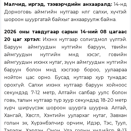
Малчид, иргэд, тээвэрчдийн анхааралд:
14-нд
Дорноговь аймгийн нутгаар нөөлөг салхи, хүчтэй
шороон шуургатай байхыг анхааруулж байна.
2026 оны тавдугаар сарын 14-ний 08 цагаас
20 цаг хүртэл:
Ихэнх нутгаар солигдмол үүлтэй.
Баруун аймгуудын нутгийн баруун, төвийн
аймгуудын нутгийн өмнөд хэсэг, говийн
аймгуудын ихэнх нутаг, зүүн аймгуудын нутгийн
баруун болон өмнөд хэсгээр бороо, уулаараа
нойтон цас орно. Бусад нутгаар хур тунадас
орохгүй. Салхи ихэнх нутгаар баруун хойноос
секундэд 7-12 метр, Алтайн салбар уулс болон
говь, талын нутгаар түр зуур секундэд 18-20 метр
хүрч ширүүсэж шороон шуурга шуурна. Алтай,
Хангай, Хөвсгөл, Хэнтийн уулархаг нутаг, Завхан
голын эх, Хүрэнбэлчир орчим, Идэр, Тэс, Туул,
Тэрэлж, Хэрлэн, Онон, Улз голын хөндийгөөр 8-13