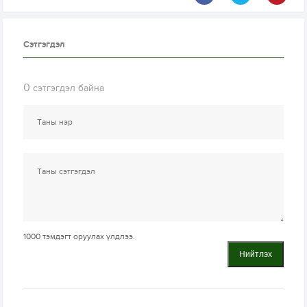
Сэтгэгдэл
0
сэтгэгдэл байна
1000
тэмдэгт оруулах үлдлээ.
Нийтлэх