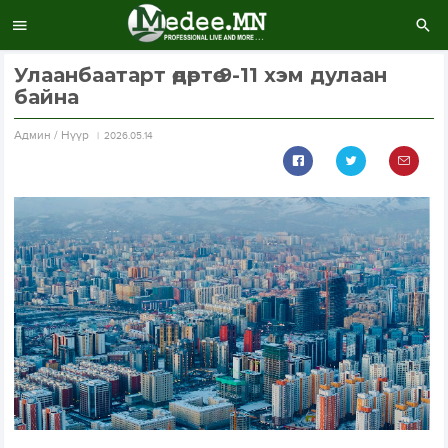
Улаанбаатарт өдөртөө 9-11 хэм дулаан
байна
Aдмин / Нүүр
2026.05.14