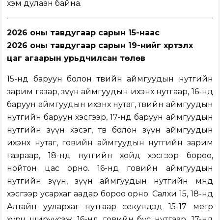
хэм дулаан байна.
2026 оны тавдугаар сарын 15-наас
2026 оны тавдугаар сарын 19-нийг хүртэлх
цаг агаарын урьдчилсан төлөв
15-нд баруун болон төвийн аймгуудын нутгийн
зарим газар, зүүн аймгуудын ихэнх нутгаар, 16-нд
баруун аймгуудын ихэнх нутаг, төвийн аймгуудын
нутгийн баруун хэсгээр, 17-нд баруун аймгуудын
нутгийн зүүн хэсэг, төв болон зүүн аймгуудын
ихэнх нутаг, говийн аймгуудын нутгийн зарим
газраар, 18-нд нутгийн хойд хэсгээр бороо,
нойтон цас орно. 16-нд говийн аймгуудын
нутгийн зүүн, зүүн аймгуудын нутгийн өмнөд
хэсгээр усархаг аадар бороо орно. Салхи 15, 18-нд
Алтайн уулархаг нутгаар секундэд 15-17 метр
хүрч ширүүсэж, 16-нд говийн бүс нутгаар, 17-нд