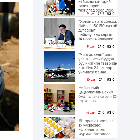
хайрхны тэнгэрийг
тахих төрийн
тахилгад оролцлоо
5 цаг
2
0
“Хотын дарга сонсож
байна” 150150 тусгай
дугаарыг
наймдугаар сарын
14-нөөс ажиллуулж...
5 цаг
0
0
“Чингис хаан” олон
улсын нисэх буудал
руу нийтийн тээврийн
автобус 24 цагаар
үйлчилж байна
10 цаг
1
0
Нийслэлийн
цэцэрлэгийн цахим
бүртгэл энэ сарын 10-
нд эхэлнэ
11 цаг
0
0
16 төрлийн эмийг нэг
эх үүсвэрээс
худалдан авах
журмыг баталлаа