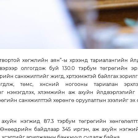
твортой хөгжлийн аян”-ы хүрээнд тариалангийн үй
свэрээр олгогдож буй 130.0 тэрбум төгрөгийн эр
эрийн санхүүжилтийг жигд, хүртээмжтэй байлгах зорилг
гдүүлж, төмс, хүнсний ногооны тариалан эрхл
г нэмэгдүүлэх, хүлэмжийн аж ахуйн үйлдвэрлэлийг
рөгийн санхүүжилттэй хөрөнгө оруулалтын зээлийг эх ү
 ахуйн нэгжид 87.3 тэрбум төгрөгийн хөнгөлөлтт
 Өнөөдрийн байдлаар 345 иргэн, аж ахуйн нэгжий
 хүсэлтийг арилжааны банкнууд судалж байна.