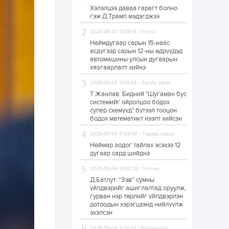
Хэлэлцээ даваа гарагт болно
ЗГ: Автобензин,
гэж Д.Трамп мэдэгджээ
дизель түлшний
онцгой албан
татварыг тэглэлээ
2026-08-03 12:58:14 / Хууль
Наймдугаар сарын 15-наас
есдүгээр сарын 12-ны өдрүүдэд
1 өдөр
2
0
автомашины улсын дугаарын
З.Мэндсайхан:
хязгаарлалт хийнэ
Хүнсний нөөцийг
бэлтгэх агуулах,
2026-08-05 11:49:38 / Эдийн засаг
зоорь бэлтгэх ААН-
үүдэд хөнгөлөлттэй
Т.Жанлав: Бидний "Шугаман бус
зээл олгоно
системийг ойролцоо бодох
1 өдөр
1
0
супер схемүүд" бүтээл тооцон
бодох математикт нээлт хийсэн
Европ дахь
монголчуудын
соёлын наадам
2026-08-04 17:26:48 / Гадаад мэдээ
боллоо
Неймар зодог тайлах эсэхээ 12
дугаар сард шийднэ
1 өдөр
2
0
2026-08-04 10:08:29 / Улстөр
Өнгөрсөн сард
Д.Батлут: “Зэв” сумны
1,439.2 кг үнэт
металл худалдан
үйлдвэрийг ашиглалтад оруулж,
авчээ
гурван нэр төрлийг үйлдвэрлэн
дотоодын хэрэгцээнд нийлүүлж
эхэлсэн
1 өдөр
0
0
Б.Найдалаа: Энэ
2026-08-04 11:28:33 / Боловсрол