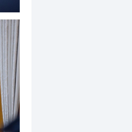
2 өдөр
0
0
АНУ 50 гаруй улсын
иргэдэд хамаарах
визийн барьцаа
төлбөрийг 20 мянган
ам.доллар болгон
нэмэгдүүлжээ
2 өдөр
1
0
Д.Батлут: “Зэв”
сумны үйлдвэрийг
ашиглалтад оруулж,
гурван нэр төрлийг
үйлдвэрлэн
дотоодын...
2 өдөр
3
1
Согтуугаар тээврийн
хэрэгсэл жолоодож
явсан 71 этгээдийг
илрүүлжээ
3 өдөр
0
0
Хэлэлцээ даваа
гарагт болно гэж
Д.Трамп мэдэгджээ
3 өдөр
1
0