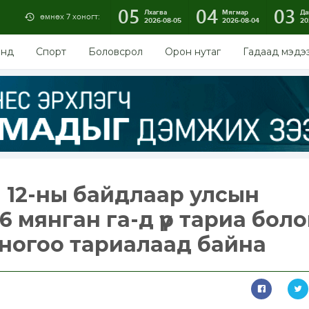
05
04
03
Лхагва
Мягмар
Да
өмнөх 7 хоногт:
2026-08-05
2026-08-04
20
энд
Спорт
Боловсрол
Орон нутаг
Гадаад мэдэ
н 12-ны байдлаар улсын
 мянган га-д үр тариа бол
й ногоо тариалаад байна