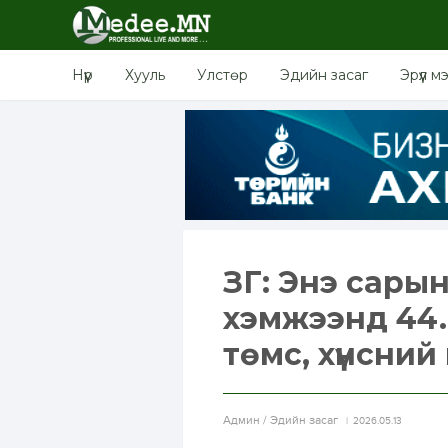
Нүүр
Хууль
Улстөр
Эдийн засаг
Эрүүл м
ЗГ: Энэ сары
хэмжээнд 44.6
төмс, хүнсни
Aдмин / Эдийн засаг
2026.05.13