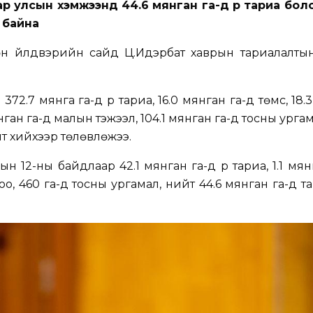
р улсын хэмжээнд 44.6 мянган га-д үр тариа боло
 байна
гөн үйлдвэрийн сайд Ц.Идэрбат хаврын тариалалты
72.7 мянга га-д үр тариа, 16.0 мянган га-д төмс, 18.
янган га-д малын тэжээл, 104.1 мянган га-д тосны урга
лт хийхээр төлөвлөжээ.
н 12-ны байдлаар 42.1 мянган га-д үр тариа, 1.1 мян
гоо, 460 га-д тосны ургамал, нийт 44.6 мянган га-д т