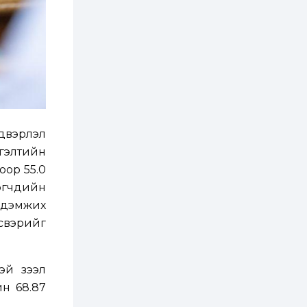
хэрэгжилт,
амлалтаас илүү
бодит үр дүн чухал
2 өдөр
0
0
Неймар зодог тайлах
эсэхээ 12 дугаар сард
шийднэ
2 өдөр
0
3
Нийслэлийн 30
лдвэрлэл
дугаар сургуулийг 10
дугаар сарын 1-нд
гэлтийн
ашиглалтад оруулна
оор 55.0
2 өдөр
0
0
эгчдийн
Морингийн давааны
 дэмжих
замаас “Барилгын
хатуу хог хаягдал
үсвэрийг
дахин боловсруулах
үйлдвэр” хүртэлх 1.5...
2 өдөр
0
0
эй зээл
COP17 хурлын үеэр 5
дүүргийн 73
н 68.87
цэцэрлэг, 60
сургуульд