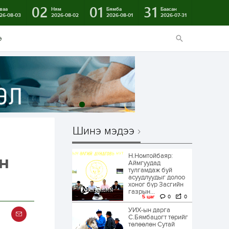
02
01
31
ваа
Ням
Бямба
Баасан
26-08-03
2026-08-02
2026-08-01
2026-07-31
э
Шинэ мэдээ
Н.Номтойбаяр:
он
Аймгуудад
тулгамдаж буй
асуудлуудыг долоо
хоног бүр Засгийн
газрын...
5 цаг
0
0
УИХ-ын дарга
С.Бямбацогт төрийг
төлөөлөн Сутай