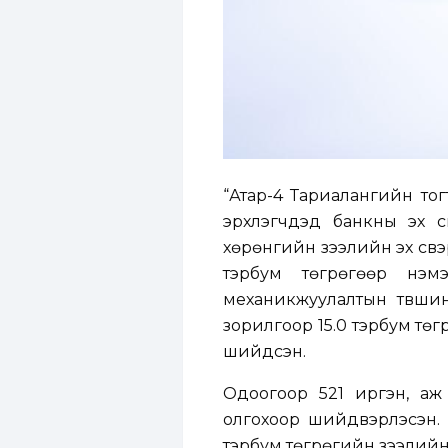
“Атар-4 Тариалангийн тог
эрхлэгчдэд банкны эх үү
хөрөнгийн зээлийн эх үүсв
тэрбум төгрөгөөр нэмэ
механикжуулалтын түвшин
зорилгоор 15.0 тэрбум төг
шийдсэн.
Одоогоор 521 иргэн, аж
олгохоор шийдвэрлэсэн.
тэрбум төгрөгийн зээлийн