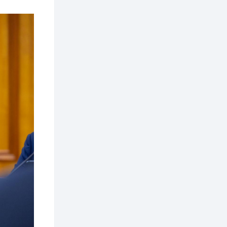
зохицуулалт хийнэ
2 өдөр
0
0
Б.Идэржавхлан:
Математик бол
амьдралд тулгарах
бүх арга ухааны
суурь ойлголт
2 өдөр
1
0
Бэлчээрийн 55 хувьд
ургамлын ургалт
сайн байна
2 өдөр
0
0
Наймдугаар сард
олгох нийгмийн
халамжийн тэтгэвэр,
тэтгэмж, хөнгөлөлт,
тусламжийн хуваарь
2 өдөр
0
0
Наймдугаар сард
270 мянга гаруй
тонн шатахуун
импортлохоор
баталгаажуулжээ