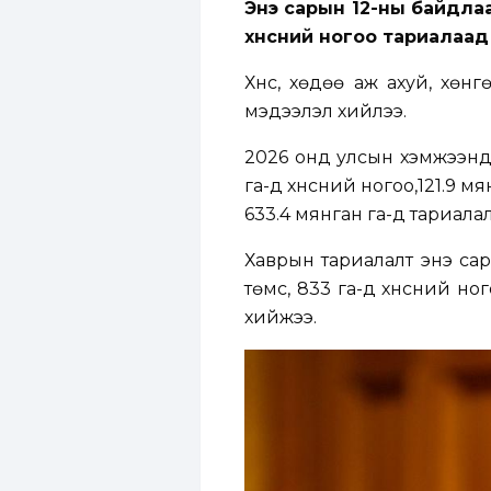
Энэ сарын 12-ны байдлаа
хүнсний ногоо тариалаад
Хүнс, хөдөө аж ахуй, хөн
мэдээлэл хийлээ.
2026 онд улсын хэмжээнд 3
га-д хүнсний ногоо,121.9 м
633.4 мянган га-д тариала
Хаврын тариалалт энэ сары
төмс, 833 га-д хүнсний но
хийжээ.