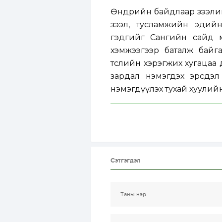
Өнөөдрийн байдлаар зээлийн
зээл, тусламжийн эдий
гэдгийг Сангийн сайд м
хэмжээгээр баталж байг
төслийн хэрэгжих хугацаа д
зардал нэмэгдэх эрсдэл
нэмэгдүүлэх тухай хуулий
Сэтгэгдэл