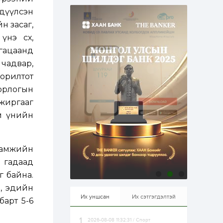
эрхлэхэд таатай...
2 өдөр
1
0
эдүүлсэн
Долдугаар сард
н засаг,
709.503 зөрчил
бүртгэгджээ
э өсөх,
угацаанд
 чадвар,
2 өдөр
0
0
Цалинтай ээжийн 50
орилтот
мянган төгрөгийн
 орлогын
тэтгэмжийг 500
мянгад хүргэх
ьжиргааг
өргөдөлд санал авч
эхэлжээ
уй үнийн
2 өдөр
2
0
Б.Түмэн-Өлзий: Олон
улсад хуримтлуулсан
мэдлэг, туршлагаа эх
ламжийн
орныхоо хөгжилд
зориулна
ы гадаад
2 өдөр
0
0
г байна.
Алтны үнэ дөрвөн
а, эдийн
улирал дараалан
өсөж байна
Их уншсан
Их сэтгэгдэлтэй
барт 5-6
2026-08-08 11:32:31 / Спорт
2 өдөр
0
1