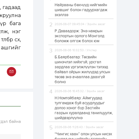
Найрааны бөхчүүд нийгмийн
Худалдагч
өд гадаад
шившиг болон гадуурхагдаж
Н.Амарзаяа:
жруулна
эхэллээ
Дэлгүүрийн 32
хуудастай өрийн
үр бага
дэвтэр долоо хоногт
2026-08-07 09:45:04 / Эдийн засаг
л дүүрдэг
лж, нэг
Р.Даваадорж: Энэ намрын
2 өдөр
0
0
экспортын орлого Монголд
бөр өсөх,
Б.Хулан дэлхийн
боломж олгож болох юм
аварга боллоо
ашгийг
2026-08-06 10:32:53 / Улстөр
Б.Баярбаатар: Төсвийн
шинэчлэл хийхгүй, урсгал
2 өдөр
0
0
зардлаа үргэлжлүүлэн тэлээд
байвал ойрын жилүүдэд улсын
Р.Даваадорж: Энэ
намрын экспортын
төсөв энэ ачааллаа даахгүй
орлого Монголд
болно
боломж олгож болох
юм
2026-08-06 16:45:32 / Эдийн засаг
2 өдөр
0
2
Н.Номтойбаяр: Аймгуудад
тулгамдаж буй асуудлуудыг
Автомашины улсын
долоо хоног бүр Засгийн
дугаар сондгой
газрын хуралдаанд танилцуулж,
тоогоор төгссөн бол
шийдвэрлүүлнэ
өнөөдөр шатахуун
гдэл байна
авна
2026-08-06 11:26:43 / Эдийн засаг
2 өдөр
0
0
“Чингис хаан” олон улсын нисэх
Н.Номтойбаяр: