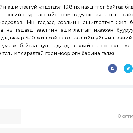
 ашиглаагүй үлдэгдэл 13.8 их наяд төгрөг байгаа бөгө
н засгийн үр ашгийг нэмэгдүүлж, хяналтыг сай
эдээлэв. Мөн гадаад зээлийн ашиглалтыг жил б
аа нь гадаад зээлийн ашиглалтыг ихээхэн бууруу
унджаар 5-10 жил хойшлох, зээлийн үйлчилгээний төл
 үүсэж байгаа тул гадаад зээлийн ашиглалт, үр 
н төслийг яаралтай горимоор өргөн барина гэлээ
0
сэтгэ