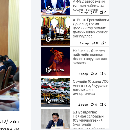
АИ-92 автобензин
тогтмол нийлүүлэх
хүсэлт тавилаа
1 өдөр
0
0
АНУ-ын Ерөнхийлөгч
Дональд Трамп
цэргийн гэр бүлийг
дэмжих шинэ комисс
байгууллаа
1 өдөр
0
1
Найрааны бөхчүүд
нийгмийн шившиг
болон гадуурхагдаж
эхэллээ
1 өдөр
2
0
Сүүлийн 10 жилд 700
мянга гаруй суудлын
авто машин
импортолжээ
2 өдөр
0
0
Б.Пүрэвдагва:
Найман салбарын
103 үйлчилгээний
12/-ийн
бүртгэлийг
цуцалснаар бизнес
үрээний