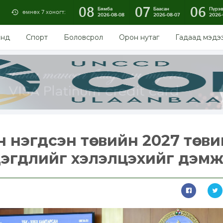
08
07
06
Бямба
Баасан
Пүрэ
өмнөх 7 хоногт:
2026-08-08
2026-08-07
2026-
энд
Спорт
Боловсрол
Орон нутаг
Гадаад мэдэ
 нэгдсэн төсвийн 2027 төсв
дэгдлийг хэлэлцэхийг дэм