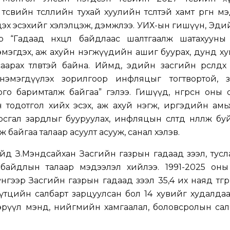
свийн төсөөллийн тухай хуулийн төсөлтэй хамт өргөн м
цэх эсэхийг хэлэлцэж, дэмжлээ. УИХ-ын гишүүн, Эдий
 “Гадаад нөхцөл байдлаас шалтгаалж шатахууны үн
мэгдэх, аж ахуйн нэгжүүдийн ашиг буурах, дунд х
саарах төлөвтэй байна. Иймд, эдийн засгийн өрсөлдөх
нэмэгдүүлэх зорилгоор инфляцыг тогтвортой, з
о баримталж байгаа” гэлээ. Гишүүд, өнгөрсөн оны
свийн тодотгол хийх эсэх, аж ахуй нэгж, иргэдийн ам
сгал зардлыг бууруулах, инфляцын өсөлтөд нөлөөлж б
ьж байгаа талаар асуулт асууж, санал хэлэв.
йд З.Мэндсайхан Засгийн газрын гадаад зээл, тус
өл байдлын талаар мэдээлэл хийлээ. 1991-2025 он
гээр Засгийн газрын гадаад зээл 35,4 их наяд төгрө
үтцийн салбарт зарцуулсан бол 14 хувийг худалда
, эрүүл мэнд, нийгмийн хамгаалал, боловсролын сал