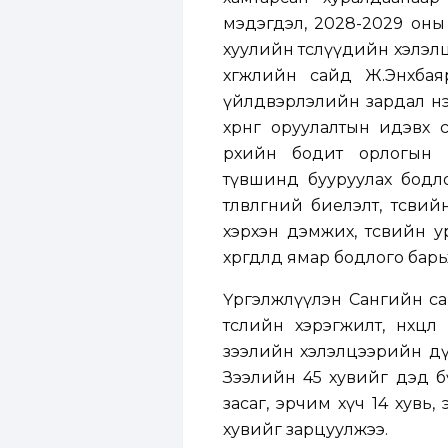
мэдэгдэл, 2028-2029 оны тө
хуулийн төслүүдийн хэлэл
хөгжлийн сайд Ж.Энхбаяр
үйлдвэрлэлийн зардал нэ
хөрөнгө оруулалтын идэвх 
өрхийн бодит орлогын 
түвшинд бууруулах бодлог
төлөвлөгөөний биелэлт, тө
хэрхэн дэмжих, төсвийн ур
хөөрөгдөлд ямар бодлого бар
Үргэлжлүүлэн Сангийн са
төслийн хэрэгжилт, нөхц
зээлийн хэлэлцээрийн дүн
Зээлийн 45 хувийг дэд б
засаг, эрчим хүч 14 хувь
хувийг зарцуулжээ.