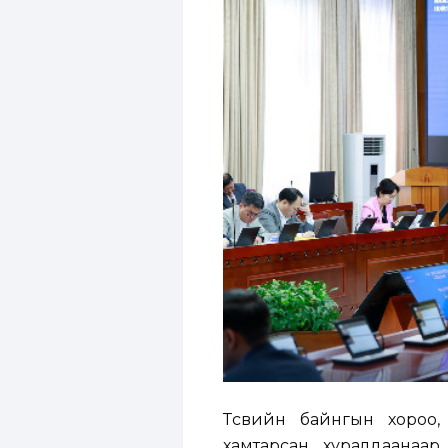
Төсвийн байнгын хороо, 
хамтарсан хуралдаанаар