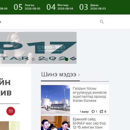
05
04
03
в
Лхагва
Мягмар
Даваа
08-06
2026-08-05
2026-08-04
2026-08-03
э
Шинэ мэдээ
ийн
Газрын тосны
жив
агуулахууд эхнээсээ
ашиглалтад ороход
бэлэн болжээ
1 өдөр
1
6
Ерөнхий сайд
БНХАУ-аас сар бүр
12-15 мянган тонн