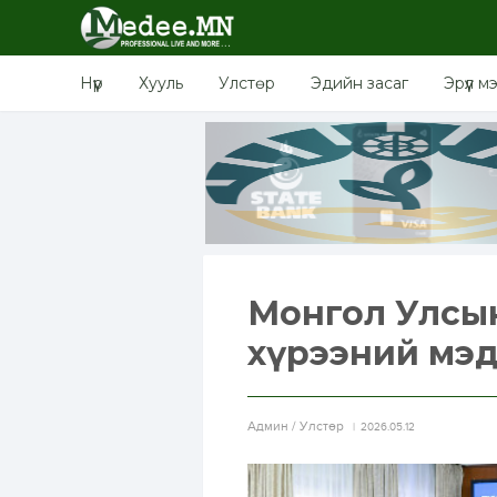
Нүүр
Хууль
Улстөр
Эдийн засаг
Эрүүл м
Монгол Улсын
хүрээний мэ
Aдмин / Улстөр
2026.05.12