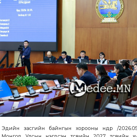
Эдийн засгийн байнгын хорооны өнөөдөр /2026.05.
 Монгол Улсын нэгдсэн төсвийн 2027 төсвийн х