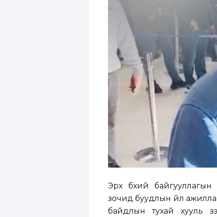
Эрх бүхий байгууллагын
зочид буудлын үйл ажиллаг
байдлын тухай хууль з