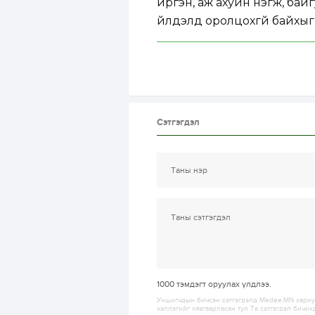
иргэн, аж ахуйн нэгж, бай
үйлдэлд оролцохгүй байхыг
Сэтгэгдэл
1000
тэмдэгт оруулах үлдлээ.
Уншигчдын бичсэн сэтгэгдэлд Medee.MN хариуц
хэллэгийг хязгаарласан тул Та сэтгэгдэл бичих