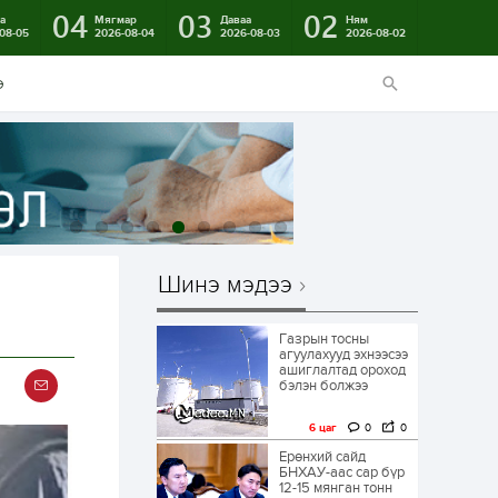
04
03
02
а
Мягмар
Даваа
Ням
08-05
2026-08-04
2026-08-03
2026-08-02
э
Шинэ мэдээ
Газрын тосны
агуулахууд эхнээсээ
ашиглалтад ороход
бэлэн болжээ
6 цаг
0
0
Ерөнхий сайд
БНХАУ-аас сар бүр
12-15 мянган тонн