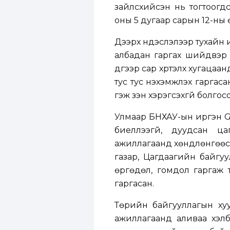
зайлсхийсэн нь тогтоогд
оны 5 дугаар сарын 12-ны 
Дээрх үндэслэлээр тухайн 
албадан гаргах шийдвэр 
дүгээр сар хүртэлх хугацаа
тус тус нэхэмжлэх гаргасан
гэж үзэн хэрэгсэхгүй болгос
Улмаар БНХАУ-ын иргэн G
биелүүлээгүй, дуудсан 
ажиллагаанд хөндлөнгөөс 
газар, Цагдаагийн байгуу
өргөдөл, гомдол гаргаж т
гаргасан.
Төрийн байгууллагын хуул
ажиллагаанд аливаа хэлб