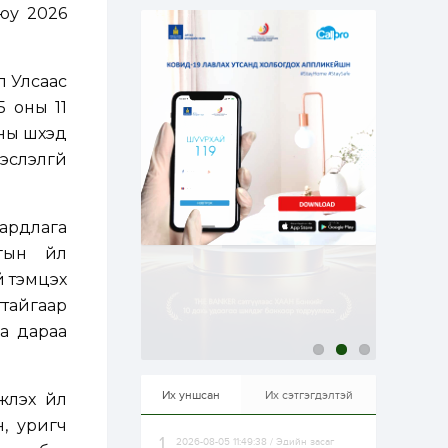
эрхлэхэд таатай...
юу 2026
1 өдөр
1
0
Долдугаар сард
709.503 зөрчил
бүртгэгджээ
л Улсаас
 оны 11
1 өдөр
0
0
ы шүүхэд
Цалинтай ээжийн 50
эслэлгүй
мянган төгрөгийн
тэтгэмжийг 500
мянгад хүргэх
өргөдөлд санал авч
эхэлжээ
аардлага
1 өдөр
2
0
гын үйл
Б.Түмэн-Өлзий: Олон
улсад хуримтлуулсан
й тэмцэх
мэдлэг, туршлагаа эх
орныхоо хөгжилд
ттайгаар
зориулна
аа дараа
1 өдөр
0
0
Алтны үнэ дөрвөн
улирал дараалан
өсөж байна
Их уншсан
Их сэтгэгдэлтэй
үлэх үйл
, уригч
2026-08-05 11:49:38 / Эдийн засаг
1 өдөр
0
0