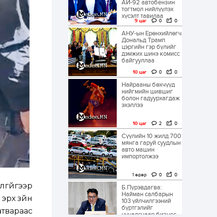
АИ-92 автобензин
тогтмол нийлүүлэх
хүсэлт тавилаа
9 цаг
0
0
АНУ-ын Ерөнхийлөгч
Дональд Трамп
цэргийн гэр бүлийг
дэмжих шинэ комисс
байгууллаа
10 цаг
0
0
Найрааны бөхчүүд
нийгмийн шившиг
болон гадуурхагдаж
эхэллээ
10 цаг
2
0
Сүүлийн 10 жилд 700
мянга гаруй суудлын
авто машин
импортолжээ
1 өдөр
0
0
гүйгээр
Б.Пүрэвдагва:
Найман салбарын
эрх зүйн
103 үйлчилгээний
бүртгэлийг
твараас
цуцалснаар бизнес