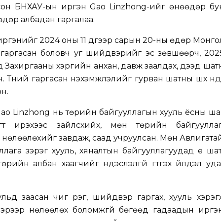
сон БНХАУ-ын иргэн Gao Linzhong-ийг өнөөдөр бу
өдөр албадан гаргалаа.
иргэнийг 2024 оны 11 дүгээр сарын 20-ны өдөр Монго
гаргасан боловч уг шийдвэрийг эс зөвшөөрч, 2025
нд Захиргааны хэргийн анхан, давж заалдах, дээд шатн
. Түүний гаргасан нэхэмжлэлийг гурван шатны шүүх үнд
он.
ao Linzhong нь төрийн байгууллагын хууль ёсны ш
цагт ирэхээс зайлсхийх, мөн төрийн байгуулла
нөлөөлөхийг завдаж, саад учруулсан. Мөн Авлигата
ллага зэрэг хууль, хяналтын байгууллагуудад үе ша
өрийн албан хаагчийг үндэслэлгүй гүтгэх үйлдэл уд
ьд заасан чиг үүрэг, шийдвэр гаргах, хууль хэрэгжү
эрээр нөлөөлөх боломжгүй бөгөөд гадаадын иргэн