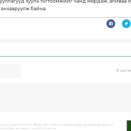
гууллагууд хууль тогтоомжийг чанд мөрдөж, аливаа х
 анхааруулж байна.
0
сэтгэ
лага хүлээхгүй болно. Манай сайт ХХЗХ-ны журмын дагуу зүй зохисгүй зарим үг,
дээ бусдын эрх ашгийг хүндэтгэн үзнэ үү.