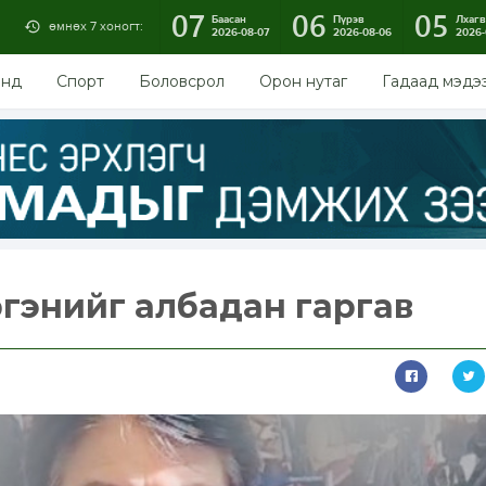
07
06
05
Баасан
Пүрэв
Лхагв
өмнөх 7 хоногт:
2026-08-07
2026-08-06
2026-
энд
Спорт
Боловсрол
Орон нутаг
Гадаад мэдэ
гэнийг албадан гаргав