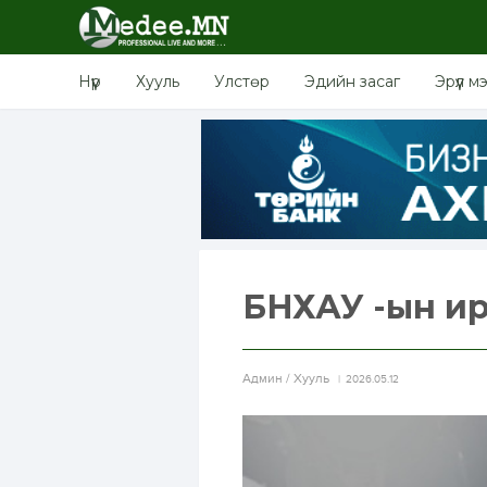
Нүүр
Хууль
Улстөр
Эдийн засаг
Эрүүл м
БНХАУ -ын ир
Aдмин / Хууль
2026.05.12