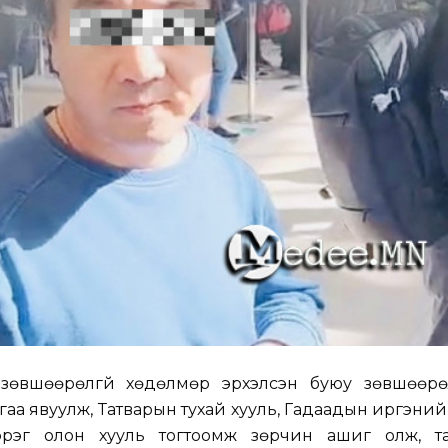
 зөвшөөрөлгүй хөдөлмөр эрхэлсэн буюу зөвшөөрөл
аа явуулж, Татварын тухай хууль, Гадаадын иргэний 
эрэг олон хууль тогтоомж зөрчин ашиг олж, та