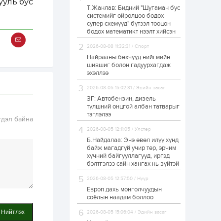
ууль бус
Т.Жанлав: Бидний "Шугаман бус
Худалдагч
системийг ойролцоо бодох
Н.Амарзаяа:
супер схемүүд" бүтээл тооцон
Дэлгүүрийн 32
хуудастай өрийн
бодох математикт нээлт хийсэн
дэвтэр долоо хоногт
л дүүрдэг
2026-08-08 11:32:31 / Спорт
1 өдөр
0
0
Найрааны бөхчүүд нийгмийн
Б.Хулан дэлхийн
шившиг болон гадуурхагдаж
аварга боллоо
эхэллээ
2026-08-05 15:02:31 / Эдийн засаг
ЗГ: Автобензин, дизель
1 өдөр
0
0
түлшний онцгой албан татварыг
тэглэлээ
Р.Даваадорж: Энэ
гдэл байна
намрын экспортын
орлого Монголд
2026-08-05 12:11:05 / Улстөр
боломж олгож болох
Б.Найдалаа: Энэ өвөл илүү хүнд
юм
байж магадгүй учир төр, эрчим
1 өдөр
0
2
хүчний байгууллагууд, иргэд
бэлтгэлээ сайн хангах нь зүйтэй
Автомашины улсын
дугаар сондгой
2026-08-05 12:57:50 / Нүүр
тоогоор төгссөн бол
өнөөдөр шатахуун
Европ дахь монголчуудын
авна
соёлын наадам боллоо
1 өдөр
0
0
Нийтлэх
2026-08-05 15:06:04 / Эдийн засаг
Н.Номтойбаяр: