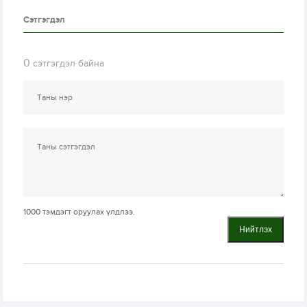
Сэтгэгдэл
0
сэтгэгдэл байна
1000
тэмдэгт оруулах үлдлээ.
Нийтлэх