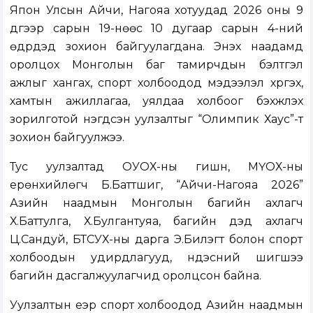
Япон Улсын Айчи, Нагояа хотуудад 2026 оны 9
дүгээр сарын 19-нөөс 10 дугаар сарын 4-ний
өдрүүдэд зохион байгуулагдана. Энэхүү наадамд
оролцох Монголын баг тамирчдын бэлтгэл
ажлыг хангах, спорт холбоодод мэдээлэл хүргэх,
хамтын ажиллагаа, уялдаа холбоог бэхжүүлэх
зорилготой нэгдсэн уулзалтыг “Олимпик Хаус”-т
зохион байгуулжээ.
Тус уулзалтад ОУОХ-ны гишүүн, МҮОХ-ны
ерөнхийлөгч Б.Баттүшиг, “Айчи-Нагояа 2026”
Азийн наадмын Монголын багийн ахлагч
Х.Баттулга, Х.Булгантуяа, багийн дэд ахлагч
Ц.Сандуй, БТСУХ-ны дарга Э.Билэгт болон спорт
холбоодын удирдлагууд, үндэсний шигшээ
багийн дасгалжуулагчид оролцсон байна.
Уулзалтын үеэр спорт холбоодод Азийн наадмын