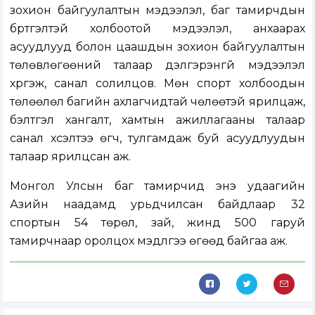
зохион байгуулалтын мэдээлэл, баг тамирчдын
бүртгэлтэй холбоотой мэдээлэл, анхаарах
асуудлууд болон цаашдын зохион байгуулалтын
төлөвлөгөөний талаар дэлгэрэнгүй мэдээлэл
хүргэж, санал солилцов. Мөн спорт холбоодын
төлөөлөл багийн ахлагчидтай чөлөөтэй ярилцаж,
бэлтгэл хангалт, хамтын ажиллагааны талаар
санал хүсэлтээ өгч, тулгамдаж буй асуудлуудын
талаар ярилцсан аж.
Монгол Улсын баг тамирчид энэ удаагийн
Азийн наадамд урьдчилсан байдлаар 32
спортын 54 төрөл, зай, жинд 500 гаруй
тамирчнаар оролцох мэдүүлгээ өгөөд байгаа аж.