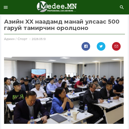
Азийн XX наадамд манай улсаас 500
гаруй тамирчин оролцоно
Aдмин / Спорт
2026.05.13