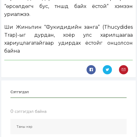
“өрсөлдөгч бус, түншүүд байх ёстой” хэмээн
уриалжээ.
Ши Жиньпин “Фукидидийн занга” (Thucydides
Trap)-ыг дурдан, хоёр улс харилцаагаа
хариуцлагатайгаар удирдах ёстойг онцолсон
байна
Сэтгэгдэл
0
сэтгэгдэл байна