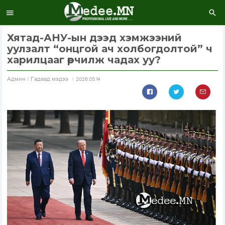
Хятад-АНУ-ын дээд хэмжээний
уулзалт “онцгой ач холбогдолтой” ч
харилцааг өөрчилж чадах уу?
Aдмин / Гадаад мэдээ
2026.05.14