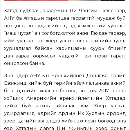
Хятад судлаач, академич Ли Чэнгийн хэлснээр,
АНУ ба Хятадын харилцаа тасралтгүй муудаж буй
нөхцөлд энэ удаагийн дээд хэмжээний уулзалт
“маш чухал” ач холбогдолтой ажээ. Гэхдээ тэрээр,
ийм уулзалт нь хоёр улсын олон жилийн турш
хурцадмал байсан харилцааны суурь бүтцийг
дангаараа өөрчилж чадахгүй гэж пүрэв гарагт
онцолсон байна.
Энэ өдөр АНУ-ын Ерөнхийлөгч Дональд Трамп
Бээжинд хийж буй төрийн айлчлалынхаа эхний
бүтэн өдрийг эхлүүлсэн бөгөөд энэ нь 2017 оноос
хойших Америкийн ерөнхийлөгчийн Хятадад
хийж буй анхны айлчлал юм. Хоёр улсын
удирдагчид өдрийг Ардын Их Хурлын ордонд
хоёр цагийн хэлэлцээ хийж эхлүүлсэн бөгөөд энэ
үеэр Хятадын дарга Ши Жиньпин хоёр орныг