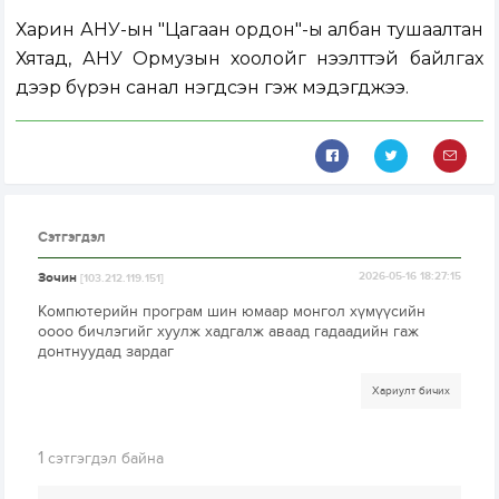
Харин АНУ-ын "Цагаан ордон"-ы албан тушаалтан
Хятад, АНУ Ормузын хоолойг нээлттэй байлгах
дээр бүрэн санал нэгдсэн гэж мэдэгджээ.
Сэтгэгдэл
Зочин
2026-05-16 18:27:15
[103.212.119.151]
Компютерийн програм шин юмаар монгол хүмүүсийн
оооо бичлэгийг хуулж хадгалж аваад гадаадийн гаж
донтнуудад зардаг
Хариулт бичих
1
сэтгэгдэл байна