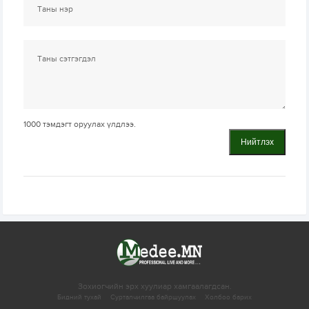
1000
тэмдэгт оруулах үлдлээ.
Нийтлэх
Зохиогчийн эрх хуулиар хамгаалагдсан.
Бидний тухай
Сурталчилгаа байршуулах
Холбоо барих