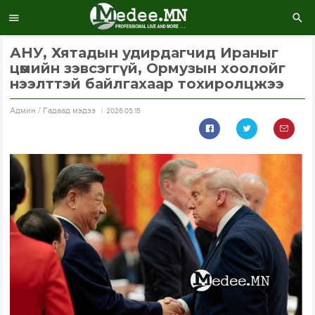
АНУ, Хятадын удирдагчид Ираныг
цөмийн зэвсэггүй, Ормузын хоолойг
нээлттэй байлгахаар тохиролцжээ
Aдмин / Гадаад мэдээ
2026.05.15