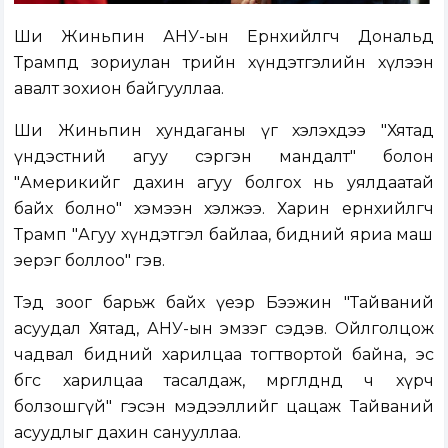
Ши Жиньпин АНУ-ын Ерөнхийлөгч Дональд
Трампд зориулан төрийн хүндэтгэлийн хүлээн
авалт зохион байгууллаа.
Ши Жиньпин хундаганы үг хэлэхдээ "Хятад
үндэстний агуу сэргэн мандалт" болон
"Америкийг дахин агуу болгох нь уялдаатай
байх болно" хэмээн хэлжээ. Харин ерөнхийлөгч
Трамп "Агуу хүндэтгэл байлаа, бидний яриа маш
эерэг боллоо" гэв.
Тэд зоог барьж байх үеэр Бээжин "Тайваний
асуудал Хятад, АНУ-ын эмзэг сэдэв. Ойлголцож
чадвал бидний харилцаа тогтвортой байна, эс
бөгөөс харилцаа тасалдаж, мөргөлдөөнд ч хүрч
болзошгүй" гэсэн мэдээллийг цацаж Тайваний
асуудлыг дахин санууллаа.