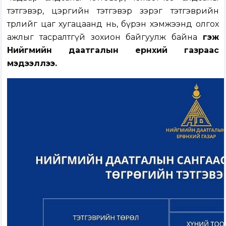
тэтгэвэр, цэргийн тэтгэвэр зэрэг тэтгэврийн
төрлийг цаг хугацаанд нь, бүрэн хэмжээнд олгох
ажлыг тасралтгүй зохион байгуулж байна
гэж
Нийгмийн даатгалын ерөнхий газраас
мэдээллээ.