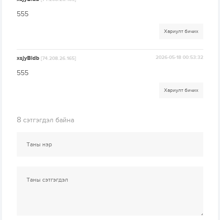
555
Хариулт бичих
xsjyBldb
2026-05-18 00:53:32
[74.208.26.165]
555
Хариулт бичих
8
сэтгэгдэл байна