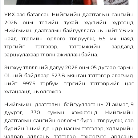
УИХ-аас баталсан Нийгмийн даатгалын сангийн
2026 оны төсвийн тухай хуулийн хүрээнд
Нийгмийн даатгалын байгууллага нь нийт 7.8 их
наяд төгрөгийн орлого төвлөрүүлж, 6.5 их наяд
төгрөгийг тэтгэвэр, тэтгэмжийн зардалд
зарцуулахаар төлөвлөн ажиллаж байна.
Энэхүү төлөвлөгөөний дагуу 2026 оны 05 дугаар сарын
01-ний байдлаар 523.8 мянган тэтгэвэр авагчид
нийт 997.5 тэрбум төгрөгийн тэтгэврийг цаг
хугацаанд нь олгожээ.
Нийгмийн даатгалын байгууллага нь 21 аймаг, 9
дүүрэг, 330 сумын хэмжээнд Нийгмийн
даатгалын сангийн орлогыг бүрэн төвлөрүүлж, сар
бүрийн 1-ний өдөр өндөр насны тэтгэвэр, хөдөлмөрийн
чадвар алдсаны тэтгэвэр, тэжээгчээ алдсаны