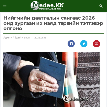
Нийгмийн даатгалын сангаас 2026
онд зургаан их наяд төгрөгийн тэтгэвэр
олгоно
Aдмин / Эдийн засаг
2026.05.15