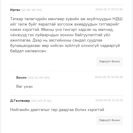
Иргэн
2026-05-17 01:57:45
[66.181.187.101]
Татвар төлөгчдийн мөнгөөр хувийн аж ахуйтнуудын НДШ
ийг төлж буйг яаралтай зогсоож ахмадуудын тэтгэврийг
нэмэх хэрэгтэй. Махны үнэ тэнгэрт хадсан нь малчид,
чёнжүүд гэх луйварчдын зохион байгуулалттай үйл
ажиллагаа. Дээр нь засгийнхны сандал суудлаа
булаацалдахаас өөр хийсэн зүйлгүй олхиогүй чадваргүй
байдал нөлөөлсөн
Хариулт бичих
Зочин
2026-05-19 10:56:26
[202.55.191.194]
Яаг үнэн
Д.Гантөмөр
2026-05-16 12:32:13
[122.201.31.46]
Нийгмийн даатгалыг төр даадгаа болих хэрэгтэй
Хариулт бичих