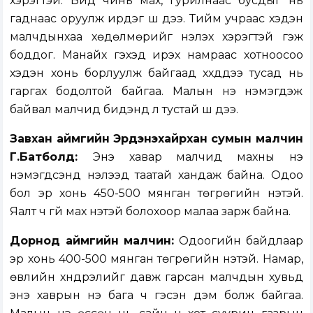
хэрэгтэй. Бид чинь мах, гурилнаас бусдыг нь
гаднаас оруулж ирдэг шүү дээ. Тийм учраас хэдэн
малчдынхаа хөдөлмөрийг үнэлэх хэрэгтэй гэж
боддог. Манайх гэхэд ирэх намраас хотноосоо
хэдэн хонь борлуулж байгаад хүүхдүүдээ тусад нь
гаргах бодолтой байгаа. Малын үнэ нэмэгдэж
байвал малчид бидэнд л тустай шүү дээ.
Завхан аймгийн Эрдэнэхайрхан сумын малчин
Г.Батболд:
Энэ хавар малчид махны үнэ
нэмэгдсэнд нэлээд таатай хандаж байна. Одоо
бол эр хонь 450-500 мянган төгрөгийн үнэтэй.
Яалт ч үгүй мах үнэтэй болохоор малаа зарж байна.
Дорнод аймгийн малчин:
Одоогийн байдлаар
эр хонь 400-500 мянган төгрөгийн үнэтэй. Намар,
өвлийн хүндрэлийг давж гарсан малчдын хувьд
энэ хаврын үнэ бага ч гэсэн дэм болж байгаа.