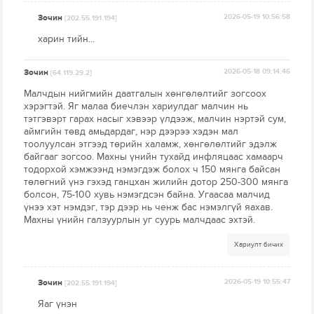
Зочин
2026-05-19 10:56:58
[202.55.191.194]
харин тийн...
Зочин
2026-05-18 09:14:46
[64.119.29.2]
Малчдын нийгмийн даатгалын хөнгөлөлтийг зогсоох
хэрэгтэй. Яг малаа биечлэн хариулдаг малчин нь
тэтгэвэрт гарах насыг хэвээр үлдээж, малчин нэртэй сум,
аймгийн төвд амьдардаг, нэр дээрээ хэдэн мал
тоолуулсан этгээд төрийн халамж, хөнгөлөлтийг эдэлж
байгааг зогсоо. Махны үнийн тухайд инфляцаас хамаарч
тодорхой хэмжээнд нэмэгдэж болох ч 150 мянга байсан
төлөгний үнэ гэхэд ганцхан жилийн дотор 250-300 мянга
болсон, 75-100 хувь нэмэгдсэн байна. Угаасаа малчид
үнээ хэт нэмдэг, тэр дээр нь ченж бас нэмэлгүй яахав.
Махны үнийн галзуурлын уг суурь малчдаас эхтэй.
Хариулт бичих
Зочин
2026-05-19 10:55:47
[202.55.191.194]
Яаг үнэн