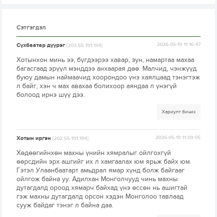
Сэтгэгдэл
Сүхбаатар дүүрэг
2026-05-19 11:16:47
[202.55.191.194]
Хотынхон минь ээ, бүгдээрээ хавар, зун, намартаа махаа
багасгаад эрүүл мэнддээ анхаарая дөө. Малчид, чэнжүүд
буюу дамын наймаачид хоорондоо үнэ хаялцаад тэнэгтэж
л байг, хэн ч мах авахаа болихоор аяндаа л үнэгүй
болоод ирнэ шүү дээ.
Хариулт бичих
Хотын иргэн
2026-05-19 11:09:05
[202.55.191.194]
Хөдөөгийнхөн махны үнийн хямралыг ойлгохгүй
өөрсдийн эрх ашгийг их л хамгаалах юм ярьж байх юм.
Гэтэл Улаанбаатарт амьдрал ямар хүнд болж байгааг
ойлгож байна уу. Адилхан Монголчууд чинь махны
дутагдалд ороод хямарч байхад үнэ өссөн нь ашигтай
гэж махны дутагдалд орсон хэдэн Монголоо тавлаад
сууж байдаг тэнэг л байна даа.