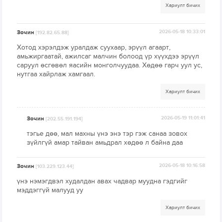
Хариулт бичих
Зочин
2026-05-18 10:33:01
[192.82.65.88]
Хотод хэрэлдэж уралдаж суухаар, эрүүл агаарт,
амьжиргаатай, ажилсаг малчин болоод үр хүүхдээ эрүүл
саруул өсгөвөл яасийн монголчуудаа. Хөдөө гарч уул ус,
нутгаа хайрлаж хамгаал.
Хариулт бичих
Зочин
2026-05-19 11:01:41
[202.55.191.194]
тэгье дөө, мал махны үнэ энэ тэр гэж санаа зовох
зүйлгүй амар тайван амьдрал хөдөө л байна даа
Зочин
2026-05-18 10:16:58
[103.229.123.44]
үнэ нэмэгдвэл худалдан авах чадвар муудна гэдгийг
мэддэггүй малууд уу
Хариулт бичих