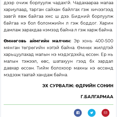
дээр очиж борлуулж чадахгүй. Чадахаараа малаа
хариулаад, тарган сайхан байлгах гэж хичээгээд
завгүй явж байгаа хүмүүс шүү дээ. Бидний борлуулж
байгаа үнэ бол боломжийн л гэж боддог. Харин
дамлаж зарахдаа нэмээд байна л гэж харж байна.
Өмнөговь аймгийн малчин:
Эр хонь 400-500
мянган төгрөгийн үнэтэй байна. Өмнөх жилүүдтэй
харьцуулахад малын үнэ мэдэгдэхүйц өссөн. Ер нь
малын тэжээл, өвс, шатахуун гээд бүх зардал
давхар өссөн. Тийм болохоор махны үнэ өссөнд
мэдээж таатай хандаж байна.
ЭХ СУРВАЛЖ: ӨДРИЙН СОНИН
Г.БАЛГАРМАА