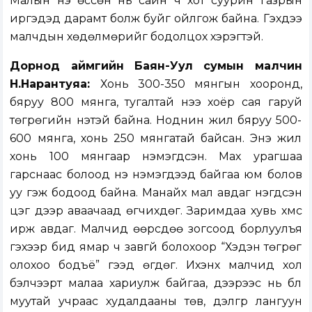
Малын үнэ өссөн нь сайн ч хот суурин газрын
иргэдэд дарамт болж буйг ойлгож байна. Гэхдээ
малчдын хөдөлмөрийг бодолцох хэрэгтэй.
Дорнод аймгийн Баян-Уул сумын малчин
Н.Нарантуяа:
Хонь 300-350 мянгын хооронд,
бяруу 800 мянга, тугалтай үнээ хоёр сая гаруй
төгрөгийн үнэтэй байна. Ноднин жил бяруу 500-
600 мянга, хонь 250 мянгатай байсан. Энэ жил
хонь 100 мянгаар нэмэгдсэн. Мах урагшаа
гарснаас болоод үнэ нэмэгдээд байгаа юм болов
уу гэж бодоод байна. Манайх мал авдаг нэгдсэн
цэг дээр аваачаад өгчихдөг. Заримдаа хувь хүмүүс
ирж авдаг. Малчид өөрсдөө зогсоод борлуулъя
гэхээр бид ямар ч завгүй болохоор “Хэдэн төгрөг
олохоо бодъё” гээд өгдөг. Ихэнх малчид хол
бэлчээрт малаа хариулж байгаа, дээрээс нь бүл
муутай учраас худалдааны төв, дэлгүүр лангуун