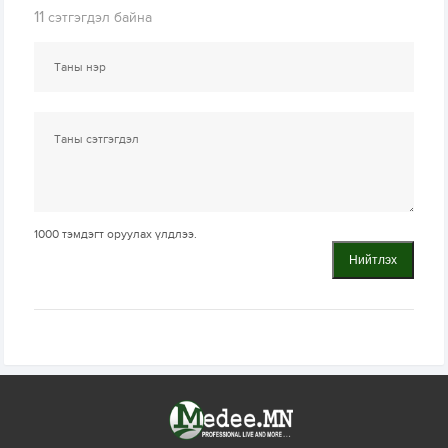
11
сэтгэгдэл байна
1000
тэмдэгт оруулах үлдлээ.
Нийтлэх