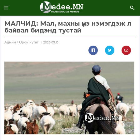
МАЛЧИД: Мал, махны үнэ нэмэгдэж л
байвал бидэнд тустай
Aдмин / Орон нутаг
2026.05.16