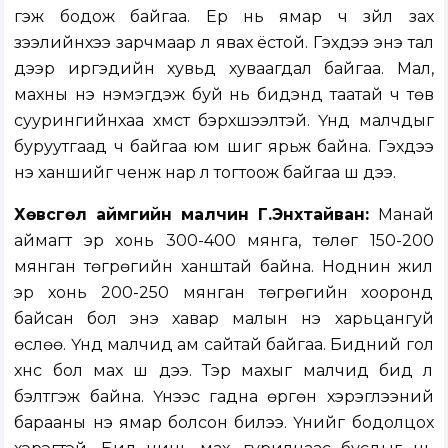
гэж бодож байгаа. Ер нь ямар ч зүйл зах
зээлийнхээ зарчмаар л явах ёстой. Гэхдээ энэ тал
дээр иргэдийн хувьд хуваагдал байгаа. Мал,
махны үнэ нэмэгдэж буй нь бидэнд таатай ч төв
суурингийнхаа хүмүүст бэрхшээлтэй. Үүнд малчдыг
буруутгаад ч байгаа юм шиг ярьж байна. Гэхдээ
үнэ ханшийг ченж нар л тогтоож байгаа шүү дээ.
Хөвсгөл аймгийн малчин Г.Энхтайван:
Манай
аймагт эр хонь 300-400 мянга, төлөг 150-200
мянган төгрөгийн ханштай байна. Ноднин жил
эр хонь 200-250 мянган төгрөгийн хооронд
байсан бол энэ хавар малын үнэ харьцангуй
өслөө. Үүнд малчид ам сайтай байгаа. Бидний гол
хүнс бол мах шүү дээ. Тэр махыг малчид бид л
бэлтгэж байна. Үүнээс гадна өргөн хэрэглээний
барааны үнэ ямар болсон билээ. Үүнийг бодолцох