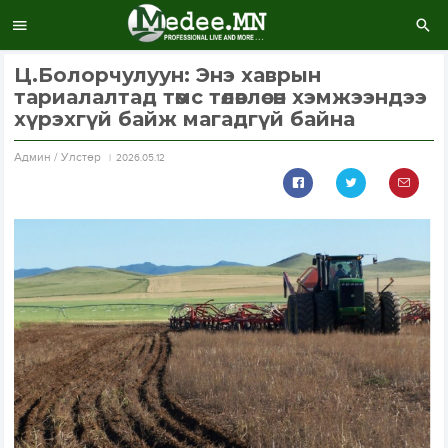
Ц.Болорчулуун: Энэ хаврын
тариалалтад төмс төлөвлөсөн хэмжээндээ
хүрэхгүй байж магадгүй байна
Aдмин / Улстөр
2026.05.12