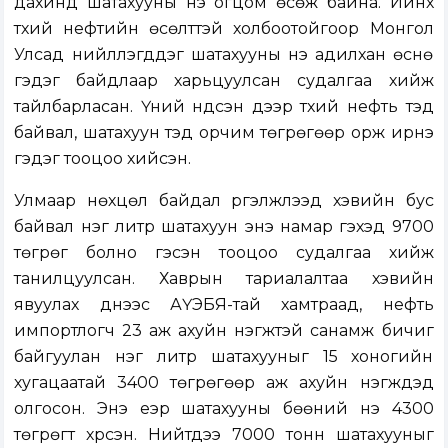
дахинд шатахууны үнэ огцом өсөж байна. Ийнхүү
түүхий нефтийн өсөлттэй холбоотойгоор Монгол
Улсад нийлүүлэгддэг шатахууны үнэ адилхан өснө
гэдэг байдлаар харьцуулсан судалгаа хийж
тайлбарласан. Үүний үндсэн дээр түүхий нефть тэд
байвал, шатахуун тэд орчим төгрөгөөр орж ирнэ
гэдэг тооцоо хийсэн.
Улмаар нөхцөл байдал үргэлжлээд хэвийн бус
байвал нэг литр шатахуун энэ намар гэхэд 9700
төгрөг болно гэсэн тооцоо судалгаа хийж
танилцуулсан. Хаврын тариалалтаа хэвийн
явуулах үүднээс АҮЭБЯ-тай хамтраад, нефть
импортлогч 23 аж ахуйн нэгжтэй санамж бичиг
байгуулан нэг литр шатахууныг 15 хоногийн
хугацаатай 3400 төгрөгөөр аж ахуйн нэгжүүдэд
олгосон. Энэ үеэр шатахууны бөөний үнэ 4300
төгрөгт хүрсэн. Нийтдээ 7000 тонн шатахууныг