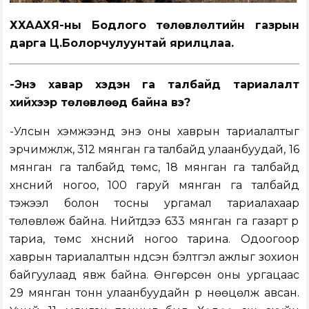
ХХААХҮЯ-ны Бодлого төлөвлөлтийн газрын
дарга Ц.Болорчулуунтай ярилцлаа.
-Энэ хавар хэдэн га талбайд тариалалт
хийхээр төлөвлөөд байна вэ?
-Улсын хэмжээнд энэ оны хаврын тариалалтыг
эрчимжүүлж, 312 мянган га талбайд улаанбуудай, 16
мянган га талбайд төмс, 18 мянган га талбайд
хүнсний ногоо, 100 гаруй мянган га талбайд
тэжээл болон тосны ургамал тариалахаар
төлөвлөж байна. Нийтдээ 633 мянган га газарт үр
тариа, төмс хүнсний ногоо тарина. Одоогоор
хаврын тариалалтын үндсэн бэлтгэл ажлыг зохион
байгуулаад явж байна. Өнгөрсөн оны ургацаас
29 мянган тонн улаанбуудайн үр нөөцөлж авсан.