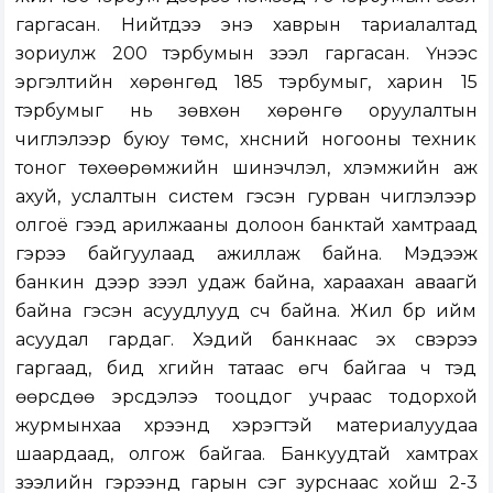
гаргасан. Нийтдээ энэ хаврын тариалалтад
зориулж 200 тэрбумын зээл гаргасан. Үүнээс
эргэлтийн хөрөнгөд 185 тэрбумыг, харин 15
тэрбумыг нь зөвхөн хөрөнгө оруулалтын
чиглэлээр буюу төмс, хүнсний ногооны техник
тоног төхөөрөмжийн шинэчлэл, хүлэмжийн аж
ахуй, услалтын систем гэсэн гурван чиглэлээр
олгоё гээд арилжааны долоон банктай хамтраад
гэрээ байгуулаад ажиллаж байна. Мэдээж
банкин дээр зээл удаж байна, хараахан аваагүй
байна гэсэн асуудлууд үүсч байна. Жил бүр ийм
асуудал гардаг. Хэдий банкнаас эх үүсвэрээ
гаргаад, бид хүүгийн татаас өгч байгаа ч тэд
өөрсдөө эрсдэлээ тооцдог учраас тодорхой
журмынхаа хүрээнд хэрэгтэй материалуудаа
шаардаад, олгож байгаа. Банкуудтай хамтрах
зээлийн гэрээнд гарын үсэг зурснаас хойш 2-3