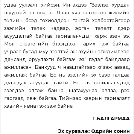
удаа уулзалт хийсэн. Ингэхдээ "Зээлээ хурдан
шуурхай олгооч ээ. Ялангуяа өнгөрсөн жилийн
төвийн бүсэд тохиолдсон гантай холбоотойгоор
зээлийн төлөх чадвар, эргэн төлөлт дээр
асуудалтай байгаа тариаланчдыг харж үзээч ээ.
Мөн стратегийн бүтээгдэхүүн тарих гэж байгаа
учраас бусад муу зээлтэй аж ахуйн нэгжүүдийг хар
дансанд оруулахгүй байгаач ээ" гэдэг байдлаар
ажилласан. Банкууд ч нааштайгаар хүлээж аваад,
ажиллаж байгаа. Ер нь зээлийн эх үүсвэр талдаа
дутагдах асуудал гайгүй. Ер нь тариаланчдад
зээлүүдээ олгож байна, шатахуунаа авлаа, үрээ
гаргаад явж байгаа. Тиймээс хаврын тариалалт
хэвийн явна гэж үзэж байна.
Г.БАЛГАРМАА
Эх сурвалж: Өдрийн сонин