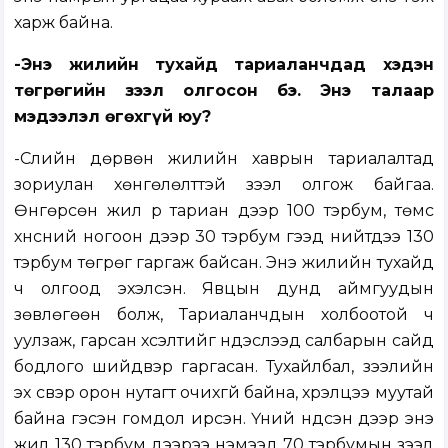
харж байна.
-Энэ жилийн тухайд тариаланчдад хэдэн
төгрөгийн зээл олгосон бэ. Энэ талаар
мэдээлэл өгөхгүй юу?
-Сүүлийн дөрвөн жилийн хаврын тариалалтад
зориулан хөнгөлөлттэй зээл олгож байгаа.
Өнгөрсөн жил үр тариан дээр 100 тэрбум, төмс
хүнсний ногоон дээр 30 тэрбум гээд нийтдээ 130
тэрбум төгрөг гаргаж байсан. Энэ жилийн тухайд
ч олгоод эхэлсэн. Явцын дунд аймгуудын
зөвлөгөөн болж, Тариаланчдын холбоотой ч
уулзаж, гарсан хүсэлтийг үндэслээд салбарын сайд
бодлого шийдвэр гаргасан. Тухайлбал, зээлийн
эх үүсвэр орон нутагт очихгүй байна, хүрэлцээ муутай
байна гэсэн гомдол ирсэн. Үүний үндсэн дээр энэ
жил 130 тэрбум дээрээ нэмээд 70 тэрбумын зээл