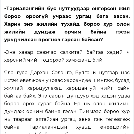
-Тариалангийн бүс нутгуудаар өнгөрсөн жил
бороо ороогүй учраас ургац бага авсан.
Харин энэ жилийн тухайд бороо хур олон
жилийн дундаж орчим байна гэсэн
урьдчилсан прогноз гарсан байсан?
-Энэ хавар сэвэлзүүр салхитай байгаа хэдий ч
хөрсний чийг тодорхой хэмжээнд бий.
Ялангуяа Дархан, Сэлэнгэ, Булганы нутгаар цас
ихтэй өвөлжсөн учраас хөрсөндөө шингэж, бусад
жилтэй харьцуулахад харьцангуй чийг сайн
байгаа байх. Энэ сарын дундуур хэд хэдэн удаа
бороо орох сураг байна. Ер нь олон жилийн
дундаж орчим байна гэсэн. Тиймээс бороо хур
нь таарвал аятайхан ургац авна гэж төлөвлөж
байна. Тариаланчдын хувьд өнөөдрийн