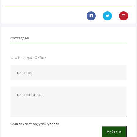
Сэтгэгдэл
0
сэтгэгдэл байна
1000
тэмдэгт оруулах үлдлээ.
Нийтлэх