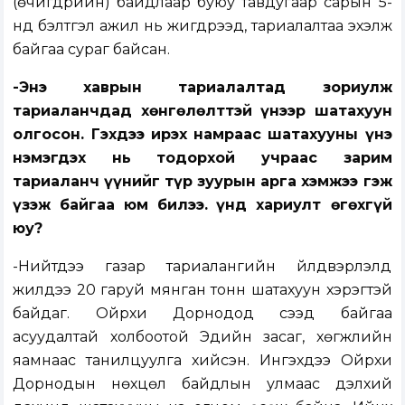
(өчигдрийн) байдлаар буюу тавдугаар сарын 5-
нд бэлтгэл ажил нь жигдрээд, тариалалтаа эхэлж
байгаа сураг байсан.
-Энэ хаврын тариалалтад зориулж
тариаланчдад хөнгөлөлттэй үнээр шатахуун
олгосон. Гэхдээ ирэх намраас шатахууны үнэ
нэмэгдэх нь тодорхой учраас зарим
тариаланч үүнийг түр зуурын арга хэмжээ гэж
үзэж байгаа юм билээ. Үүнд хариулт өгөхгүй
юу?
-Нийтдээ газар тариалангийн үйлдвэрлэлд
жилдээ 20 гаруй мянган тонн шатахуун хэрэгтэй
байдаг. Ойрхи Дорнодод үүсээд байгаа
асуудалтай холбоотой Эдийн засаг, хөгжлийн
яамнаас танилцуулга хийсэн. Ингэхдээ Ойрхи
Дорнодын нөхцөл байдлын улмаас дэлхий