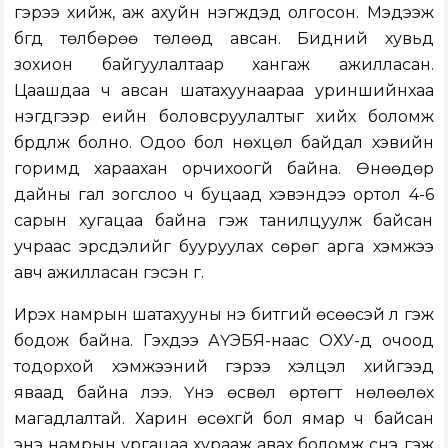
гэрээ хийж, аж ахуйн нэгжүүдэд олгосон. Мэдээж
бүгд төлбөрөө төлөөд авсан. Бидний хувьд
зохион байгуулалтаар хангаж ажилласан.
Цаашдаа ч авсан шатахуунаараа уриншийнхаа
нэгдүгээр үеийн боловсруулалтыг хийх боломж
бүрдүүлж болно. Одоо бол нөхцөл байдал хэвийн
горимд хараахан орчихоогүй байна. Өнөөдөр
дайны гал зогслоо ч буцаад хэвэндээ ортол 4-6
сарын хугацаа байна гэж танилцуулж байсан
учраас эрсдэлийг бууруулах сөрөг арга хэмжээ
авч ажилласан гэсэн үг.
Ирэх намрын шатахууны үнэ битгий өсөөсэй л гэж
бодож байна. Гэхдээ АҮЭБЯ-наас ОХУ-д очоод
тодорхой хэмжээний гэрээ хэлцэл хийгээд
яваад байна лээ. Үнэ өсвөл өртөгт нөлөөлөх
магадлалтай. Харин өсөхгүй бол ямар ч байсан
энэ намрын ургацаа хурааж авах боломж үүснэ гэж