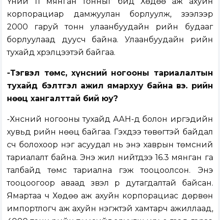
Үүний 11 мянган тонныг бид Хөдөө аж ахуйн
корпорациар дамжуулан борлуулж, зээлээр
2000 гаруй тонн улаанбуудайн үрийн будааг
борлуулаад дуусч байна. Улаанбуудайн үрийн
тухайд хүрэлцээтэй байгаа.
-Тэгвэл төмс, хүнсний ногооны тариалалтын
тухайд бэлтгэл ажил ямархуу байна вэ. Үрийн
нөөц хангалттай бий юу?
-Хүнсний ногооны тухайд ААН-үүд болон иргэдийн
хувьд үрийн нөөц байгаа. Гэхдээ төвөгтэй байдал
үүсч болохоор нэг асуудал нь энэ хаврын төмсний
тариалалт байна. Энэ жил нийтдээ 16.3 мянган га
талбайд төмс тариална гэж тооцоолсон. Энэ
тооцоогоор аваад үзвэл үр дутагдалтай байсан.
Ямартаа ч Хөдөө аж ахуйн корпорациас дөрвөн
импортлогч аж ахуйн нэгжтэй хамтарч ажиллаад,