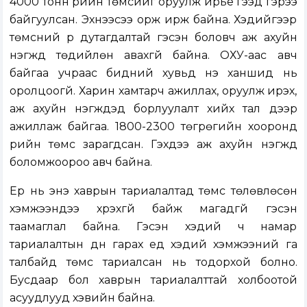
4000 тонн үрийн төмсийг оруулж ирье гээд гэрээ
байгуулсан. Эхнээсээ орж ирж байна. Хэдийгээр
төмсний үр дутагдалтай гэсэн боловч аж ахуйн
нэгжүүд төдийлөн авахгүй байна. ОХУ-аас авч
байгаа учраас бидний хувьд үнэ ханшид нь
оролцоогүй. Харин хамтарч ажиллах, оруулж ирэх,
аж ахуйн нэгжүүдэд борлуулалт хийх тал дээр
ажиллаж байгаа. 1800-2300 төгрөгийн хооронд
үрийн төмс зарагдсан. Гэхдээ аж ахуйн нэгжүүд
боломжоороо авч байна.
Ер нь энэ хаврын тариалалтад төмс төлөвлөсөн
хэмжээндээ хүрэхгүй байж магадгүй гэсэн
таамаглал байна. Гэсэн хэдий ч намар
тариалалтын дүн гарах үед хэдий хэмжээний га
талбайд төмс тариалсан нь тодорхой болно.
Бусдаар бол хаврын тариалалттай холбоотой
асуудлууд хэвийн байна.