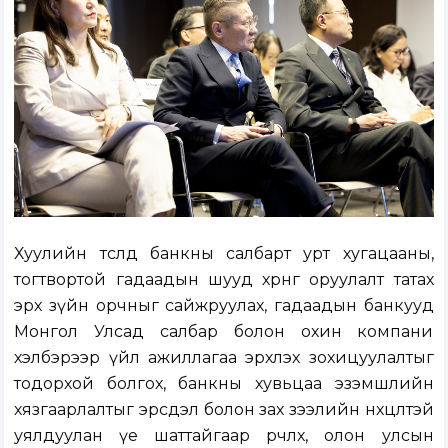
Хуулийн төсөлд банкны салбарт урт хугацааны,
тогтвортой гадаадын шууд хөрөнгө оруулалт татах
эрх зүйн орчныг сайжруулах, гадаадын банкууд
Монгол Улсад салбар болон охин компани
хэлбэрээр үйл ажиллагаа эрхлэх зохицуулалтыг
тодорхой болгох, банкны хувьцаа эзэмшлийн
хязгаарлалтыг эрсдэл болон зах зээлийн нөхцөлтэй
уялдуулан үе шаттайгаар өөрчлөх, олон улсын