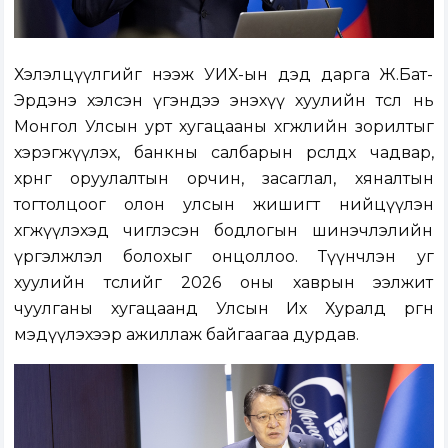
Хэлэлцүүлгийг нээж УИХ-ын дэд дарга Ж.Бат-
Эрдэнэ хэлсэн үгэндээ энэхүү хуулийн төсөл нь
Монгол Улсын урт хугацааны хөгжлийн зорилтыг
хэрэгжүүлэх, банкны салбарын өрсөлдөх чадвар,
хөрөнгө оруулалтын орчин, засаглал, хяналтын
тогтолцоог олон улсын жишигт нийцүүлэн
хөгжүүлэхэд чиглэсэн бодлогын шинэчлэлийн
үргэлжлэл болохыг онцоллоо. Түүнчлэн уг
хуулийн төслийг 2026 оны хаврын ээлжит
чуулганы хугацаанд Улсын Их Хуралд өргөн
мэдүүлэхээр ажиллаж байгаагаа дурдав.