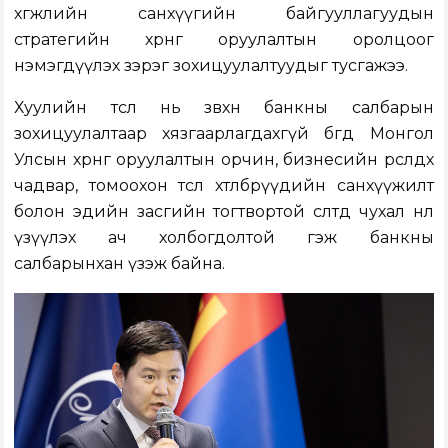
хөгжлийн санхүүгийн байгууллагуудын
стратегийн хөрөнгө оруулалтын оролцоог
нэмэгдүүлэх зэрэг зохицуулалтуудыг тусгажээ.
Хуулийн төсөл нь зөвхөн банкны салбарын
зохицуулалтаар хязгаарлагдахгүй бөгөөд Монгол
Улсын хөрөнгө оруулалтын орчин, бизнесийн өрсөлдөх
чадвар, томоохон төсөл хөтөлбөрүүдийн санхүүжилт
болон эдийн засгийн тогтвортой өсөлтөд чухал нөлөө
үзүүлэх ач холбогдолтой гэж банкны
салбарынхан үзэж байна.