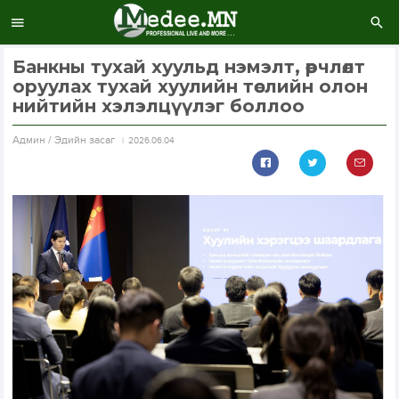
Банкны тухай хуульд нэмэлт, өөрчлөлт
оруулах тухай хуулийн төслийн олон
нийтийн хэлэлцүүлэг боллоо
Aдмин / Эдийн засаг
2026.06.04