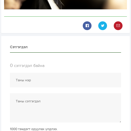
Сэтгэгдэл
0
сэтгэгдэл байна
1000
тэмдэгт оруулах үлдлээ.