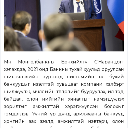
Мөн Монголбанкны Ерөнхийлөгч С.Наранцогт
хэлэхдээ, 2021 онд Банкны тухай хуульд оруулсан
шинэчлэлийн хүрээнд системийн нөлөө бүхий
банкуудыг нээлттэй хувьцаат компани хэлбэрт
шилжүүлж, өмчлөлийн төвлөрлийг бууруулах, ил тод
байдал, олон нийтийн хяналтыг нэмэгдүүлэх
зорилтыг амжилттай хэрэгжүүлсэн болохыг
тэмдэглэв. Үүний үр дүнд арилжааны банкууд
хөрөнгийн зах зээлд амжилттай нэвтэрч, олон