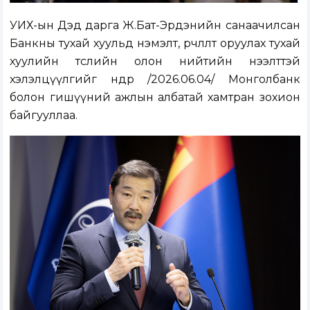
УИХ-ын Дэд дарга Ж.Бат-Эрдэнийн санаачилсан
Банкны тухай хуульд нэмэлт, өөрчлөлт оруулах тухай
хуулийн төслийн олон нийтийн нээлттэй
хэлэлцүүлгийг өнөөдөр /2026.06.04/ Монголбанк
болон гишүүний ажлын албатай хамтран зохион
байгууллаа.