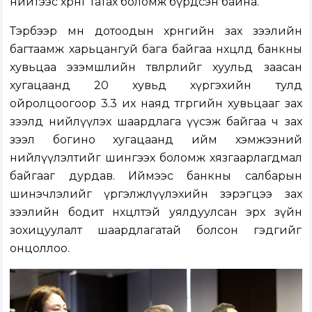
нийтээс хөрөнгө татах боломж бүрдсэн байна.
Тэрбээр мөн дотоодын хөрөнгийн зах зээлийн
багтаамж харьцангуй бага байгаа нөхцөлд банкны
хувьцаа эзэмшлийн төвлөрлийг хуульд заасан
хугацаанд 20 хувьд хүргэхийн тулд
ойролцоогоор 3.3 их наяд төгрөгийн хувьцааг зах
зээлд нийлүүлэх шаардлага үүсэж байгаа ч зах
зээл богино хугацаанд ийм хэмжээний
нийлүүлэлтийг шингээх боломж хязгаарлагдмал
байгааг дурдав. Иймээс банкны салбарын
шинэчлэлийг үргэлжлүүлэхийн зэрэгцээ зах
зээлийн бодит нөхцөлтэй уялдуулсан эрх зүйн
зохицуулалт шаардлагатай болсон гэдгийг
онцоллоо.