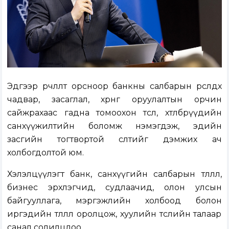
Эдгээр өөрчлөлт орсноор банкны салбарын өрсөлдөх
чадвар, засаглал, хөрөнгө оруулалтын орчин
сайжрахаас гадна томоохон төсөл, хөтөлбөрүүдийн
санхүүжилтийн боломж нэмэгдэж, эдийн
засгийн тогтвортой өсөлтийг дэмжих ач
холбогдолтой юм.
Хэлэлцүүлэгт банк, санхүүгийн салбарын төлөөлөл,
бизнес эрхлэгчид, судлаачид, олон улсын
байгууллага, мэргэжлийн холбоод болон
иргэдийн төлөөлөл оролцож, хуулийн төслийн талаар
санал солилцлоо.